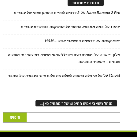
תגובות אחרונות
על
Nano Banana 2 Pro
3 דרכים לבניית ביטחון עצמי של עובדים
יפעת
על
במה מתבטא ההחזר על ההשקעה בהכשרת עובדים
על
יאנא קאסם
דרושים במשאבי אנוש – H&M
אלון פיאדה
על
מעסיק טעה כשכלל אחוזי משרה בחישוב ימי חופשה
שנתית – והפסיד בתביעה
David
על
על מי חלה החובה לשלם את עלות ציוד העבודה של העובד
מנהל משאבי אנוש החיפוש שלך מתחיל כאן…