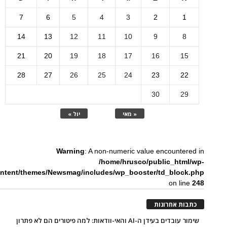
7
6
5
4
3
2
1
14
13
12
11
10
9
8
21
20
19
18
17
16
15
28
27
26
25
24
23
22
30
29
« מאי
יול »
Warning
: A non-numeric value encountered in
/home/hrusco/public_html/wp-
ntent/themes/Newsmag/includes/wp_booster/td_block.php
on line
248
כתבות אחרונות
שימור עובדים בעידן ה-AI והאי-וודאות: למה פיטורים הם לא פתרון