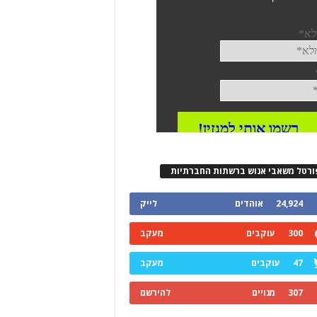
ורטל משאבי אנוש ברשתות החברתיות
24,924
אוהדים
לייק
300
עוקבים
מעקב
47
עוקבים
מעקב
307
מנויים
להירשם