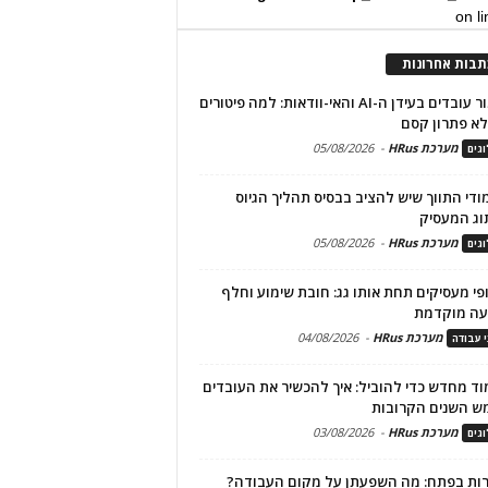
on l
תבות אחרונות
שימור עובדים בעידן ה-AI והאי-וודאות: למה פיטורים
א פתרון קסם
מערכת HRus
-
05/08/2026
גים
מודי התווך שיש להציב בבסיס תהליך הגיוס
וג המעסיק
מערכת HRus
-
05/08/2026
גים
פי מעסיקים תחת אותו גג: חובת שימוע וחלף
עה מוקדמת
מערכת HRus
-
04/08/2026
י עבודה
ד מחדש כדי להוביל: איך להכשיר את העובדים
ש השנים הקרובות
מערכת HRus
-
03/08/2026
גים
ות בפתח: מה השפעתן על מקום העבודה?