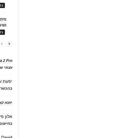
בלו
ושימ
בלו
a 2 Pro
עצמי של
יפעת
ע
בהכשרת
יאנא ק
אלון פי
בחישוב 
David
ע