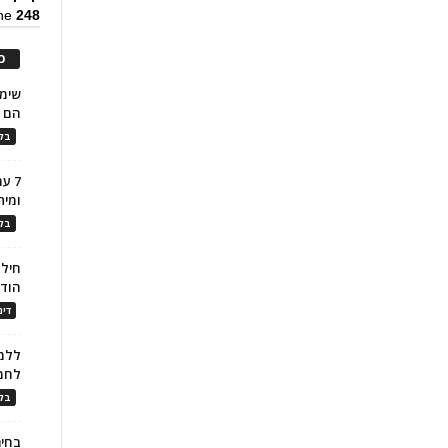
ine
248
כ
הם ל
בלו
7 ע
ומית
בלו
חילו
הוד
דינ
ללמו
לחמ
בלו
בחיר