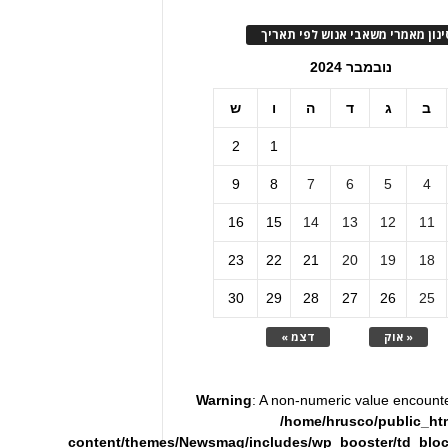
ינון מאמרי משאבי אנוש לפי תאריך
נובמבר 2024
ב
ג
ד
ה
ו
ש
2
1
9
8
7
6
5
4
16
15
14
13
12
11
23
22
21
20
19
18
30
29
28
27
26
25
« אוק
דצמ »
Warning
: A non-numeric value encount
/home/hrusco/public_ht
content/themes/Newsmag/includes/wp_booster/td_blo