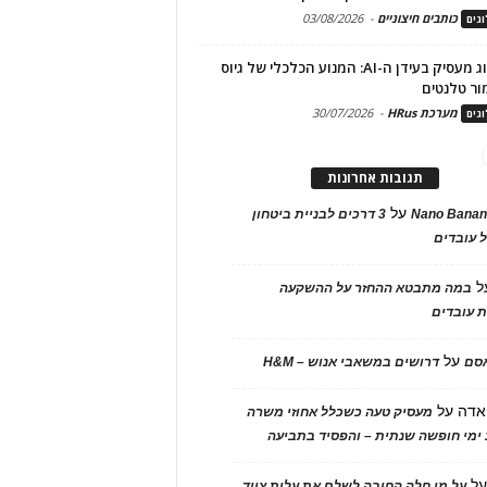
כותבים חיצוניים
-
03/08/2026
גים
מיתוג מעסיק בעידן ה-AI: המנוע הכלכלי של גיוס
ור טלנטים
מערכת HRus
-
30/07/2026
גים
תגובות אחרונות
על
Nano Banan
3 דרכים לבניית ביטחון
 עובדים
ל
במה מתבטא ההחזר על ההשקעה
 עובדים
על
אסם
דרושים במשאבי אנוש – H&M
אדה
על
מעסיק טעה כשכלל אחוזי משרה
ימי חופשה שנתית – והפסיד בתביעה
ל
על מי חלה החובה לשלם את עלות ציוד