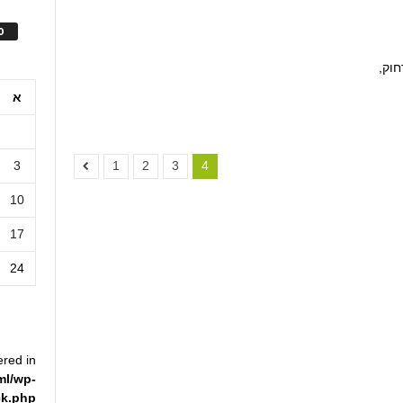
ס
חוק,
א
3
1
2
3
4
10
17
24
ered in
ml/wp-
ck.php