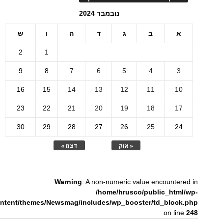
נובמבר 2024
א
ב
ג
ד
ה
ו
ש
2
1
9
8
7
6
5
4
3
16
15
14
13
12
11
10
23
22
21
20
19
18
17
30
29
28
27
26
25
24
« אוק
דצמ »
Warning
: A non-numeric value encountered in
/home/hrusco/public_html/wp-
ntent/themes/Newsmag/includes/wp_booster/td_block.php
on line
248