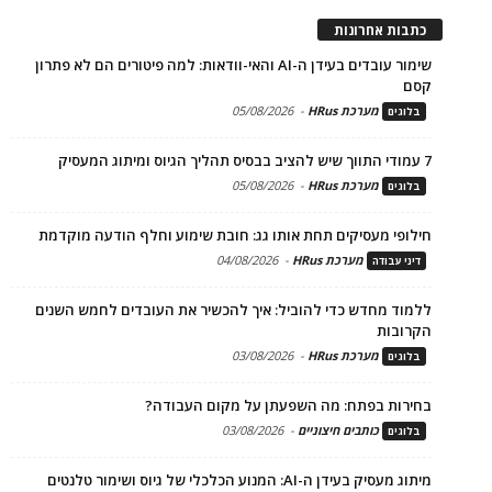
כתבות אחרונות
שימור עובדים בעידן ה-AI והאי-וודאות: למה פיטורים הם לא פתרון
קסם
מערכת HRus
-
05/08/2026
בלוגים
7 עמודי התווך שיש להציב בבסיס תהליך הגיוס ומיתוג המעסיק
מערכת HRus
-
05/08/2026
בלוגים
חילופי מעסיקים תחת אותו גג: חובת שימוע וחלף הודעה מוקדמת
מערכת HRus
-
04/08/2026
דיני עבודה
ללמוד מחדש כדי להוביל: איך להכשיר את העובדים לחמש השנים
הקרובות
מערכת HRus
-
03/08/2026
בלוגים
בחירות בפתח: מה השפעתן על מקום העבודה?
כותבים חיצוניים
-
03/08/2026
בלוגים
מיתוג מעסיק בעידן ה-AI: המנוע הכלכלי של גיוס ושימור טלנטים