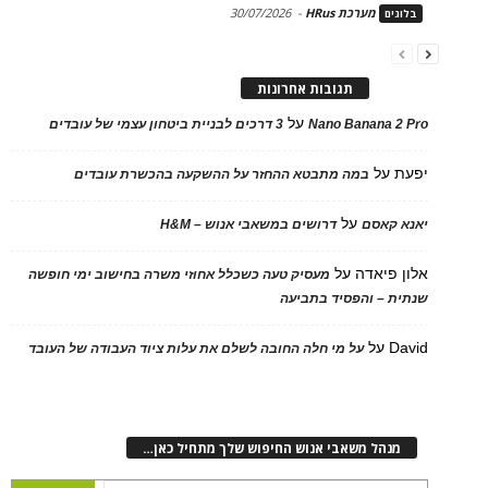
מערכת HRus
-
30/07/2026
בלוגים
תגובות אחרונות
על
Nano Banana 2 Pro
3 דרכים לבניית ביטחון עצמי של עובדים
יפעת
על
במה מתבטא ההחזר על ההשקעה בהכשרת עובדים
על
יאנא קאסם
דרושים במשאבי אנוש – H&M
אלון פיאדה
על
מעסיק טעה כשכלל אחוזי משרה בחישוב ימי חופשה
שנתית – והפסיד בתביעה
David
על
על מי חלה החובה לשלם את עלות ציוד העבודה של העובד
מנהל משאבי אנוש החיפוש שלך מתחיל כאן…