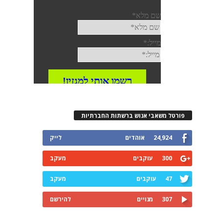
פורטל משאבי אנוש ברשתות החברתיות
24,924
אוהדים
לייק
300
עוקבים
מעקב
47
עוקבים
מעקב
307
מנויים
להירשם