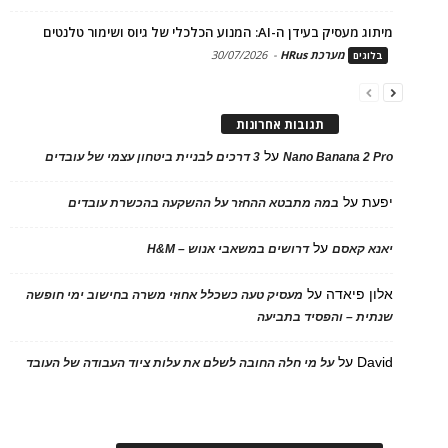
מיתוג מעסיק בעידן ה-AI: המנוע הכלכלי של גיוס ושימור טלנטים
מערכת HRus
-
30/07/2026
בלוגים
תגובות אחרונות
על
Nano Banana 2 Pro
3 דרכים לבניית ביטחון עצמי של עובדים
יפעת
על
במה מתבטא ההחזר על ההשקעה בהכשרת עובדים
על
יאנא קאסם
דרושים במשאבי אנוש – H&M
אלון פיאדה
על
מעסיק טעה כשכלל אחוזי משרה בחישוב ימי חופשה
שנתית – והפסיד בתביעה
David
על
על מי חלה החובה לשלם את עלות ציוד העבודה של העובד