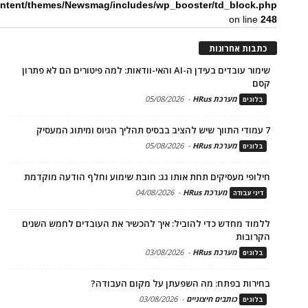
ntent/themes/Newsmag/includes/wp_booster/td_block.php
on line
248
כתבות אחרונות
שימור עובדים בעידן ה-AI והאי-וודאות: למה פיטורים הם לא פתרון
קסם
מערכת HRus
-
05/08/2026
בלוגים
7 עמודי התווך שיש להציב בבסיס תהליך הגיוס ומיתוג המעסיק
מערכת HRus
-
05/08/2026
בלוגים
חילופי מעסיקים תחת אותו גג: חובת שימוע וחלף הודעה מוקדמת
מערכת HRus
-
04/08/2026
דיני עבודה
ללמוד מחדש כדי להוביל: איך להכשיר את העובדים לחמש השנים
הקרובות
מערכת HRus
-
03/08/2026
בלוגים
בחירות בפתח: מה השפעתן על מקום העבודה?
כותבים חיצוניים
-
03/08/2026
בלוגים