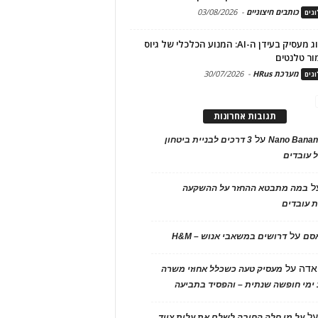
כותבים חיצוניים
-
03/08/2026
גים
מיתוג מעסיק בעידן ה-AI: המנוע הכלכלי של גיוס
ור טלנטים
מערכת HRus
-
30/07/2026
גים
תגובות אחרונות
על
Nano Banan
3 דרכים לבניית ביטחון
 עובדים
ל
במה מתבטא ההחזר על ההשקעה
 עובדים
על
אסם
דרושים במשאבי אנוש – H&M
אדה
על
מעסיק טעה כשכלל אחוזי משרה
ימי חופשה שנתית – והפסיד בתביעה
ל
על מי חלה החובה לשלם את עלות ציוד