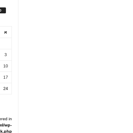
ס
א
3
10
17
24
ered in
ml/wp-
ck.php