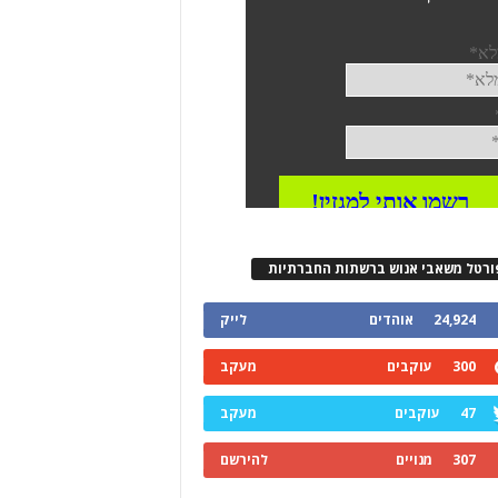
ורטל משאבי אנוש ברשתות החברתיות
24,924
אוהדים
לייק
300
עוקבים
מעקב
47
עוקבים
מעקב
307
מנויים
להירשם