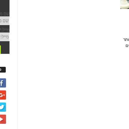
תר
ם
פ