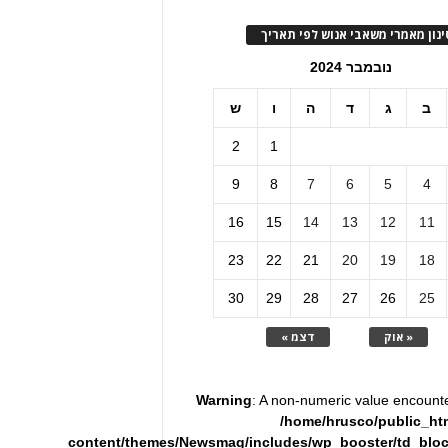
ינון מאמרי משאבי אנוש לפי תאריך
נובמבר 2024
ב
ג
ד
ה
ו
ש
2
1
9
8
7
6
5
4
16
15
14
13
12
11
23
22
21
20
19
18
30
29
28
27
26
25
« אוק
דצמ »
Warning
: A non-numeric value encount
/home/hrusco/public_ht
content/themes/Newsmag/includes/wp_booster/td_blo