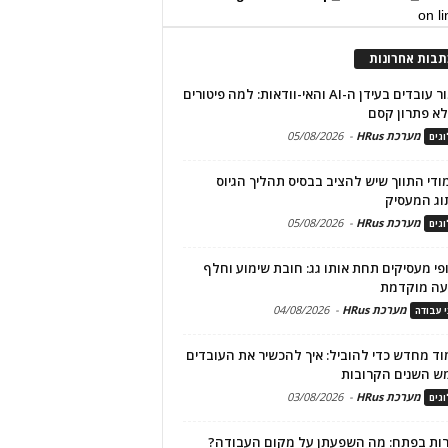
on l
תבות אחרונות
שימור עובדים בעידן ה-AI והאי-וודאות: למה פיטורים
א פתרון קסם
מערכת HRus
-
05/08/2026
גים
מודי התווך שיש להציב בבסיס תהליך הגיוס
וג המעסיק
מערכת HRus
-
05/08/2026
גים
פי מעסיקים תחת אותו גג: חובת שימוע וחלף
עה מוקדמת
מערכת HRus
-
04/08/2026
י עבודה
ד מחדש כדי להוביל: איך להכשיר את העובדים
ש השנים הקרובות
מערכת HRus
-
03/08/2026
גים
ות בפתח: מה השפעתן על מקום העבודה?