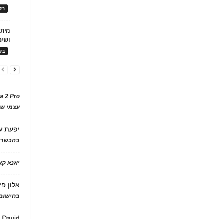
בלו
ושימ
בלו
a 2 Pro
עצמי של
יפעת
ע
בהכשרת
יאנא ק
אלון פי
בחישוב 
David
ע