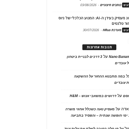
כותבים חיצוניים
-
03/08/2026
גים
מיתוג מעסיק בעידן ה-AI: המנוע הכלכלי של גיוס
ור טלנטים
מערכת HRus
-
30/07/2026
גים
תגובות אחרונות
על
Nano Banan
3 דרכים לבניית ביטחון
 עובדים
ל
במה מתבטא ההחזר על ההשקעה
 עובדים
על
אסם
דרושים במשאבי אנוש – H&M
אדה
על
מעסיק טעה כשכלל אחוזי משרה
ימי חופשה שנתית – והפסיד בתביעה
ל
על מי חלה החובה לשלם את עלות ציוד