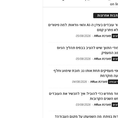
on l
תבות אחרונות
שימור עובדים בעידן ה-AI והאי-וודאות: למה פיטורים
א פתרון קסם
מערכת HRus
-
05/08/2026
גים
מודי התווך שיש להציב בבסיס תהליך הגיוס
וג המעסיק
מערכת HRus
-
05/08/2026
גים
פי מעסיקים תחת אותו גג: חובת שימוע וחלף
עה מוקדמת
מערכת HRus
-
04/08/2026
י עבודה
ד מחדש כדי להוביל: איך להכשיר את העובדים
ש השנים הקרובות
מערכת HRus
-
03/08/2026
גים
ות בפתח: מה השפעתן על מקום העבודה?