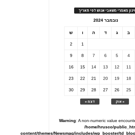
ינון מאמרי משאבי אנוש לפי תאריך
נובמבר 2024
ב
ג
ד
ה
ו
ש
2
1
9
8
7
6
5
4
16
15
14
13
12
11
23
22
21
20
19
18
30
29
28
27
26
25
« אוק
דצמ »
Warning
: A non-numeric value encount
/home/hrusco/public_ht
content/themes/Newsmag/includes/wp_booster/td_blo