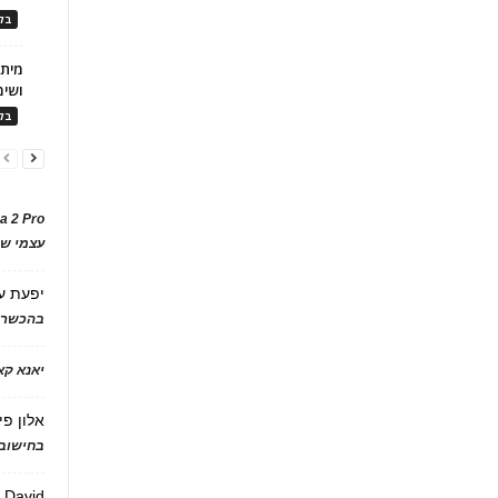
בלו
ושימ
בלו
a 2 Pro
עצמי של
יפעת
ע
בהכשרת
יאנא ק
אלון פי
בחישוב 
David
ע