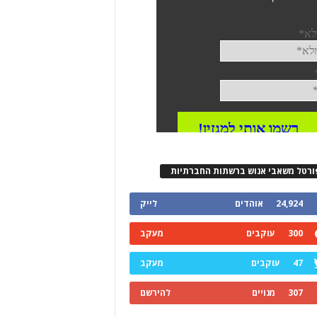
ורטל משאבי אנוש ברשתות החברתיות
24,924
אוהדים
לייק
300
עוקבים
מעקב
47
עוקבים
מעקב
307
מנויים
להירשם