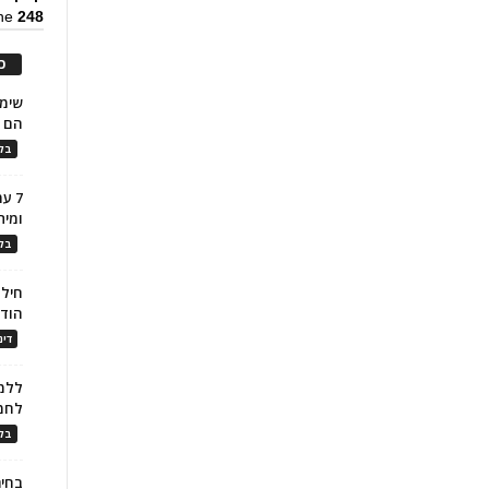
ine
248
כ
הם ל
בלו
7 ע
ומית
בלו
חילו
הוד
דינ
ללמו
לחמ
בלו
בחיר