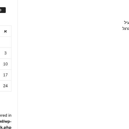
ס
יל
רגל
א
3
10
17
24
ered in
ml/wp-
ck.php