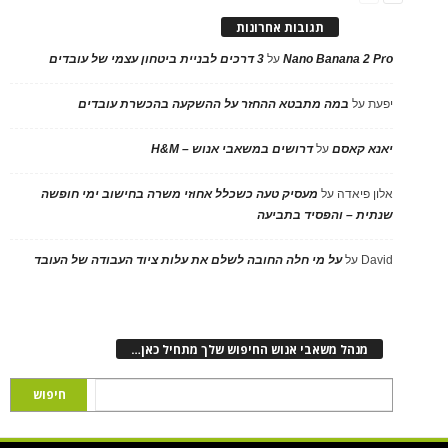
תגובות אחרונות
Nano Banana 2 Pro
על
3 דרכים לבניית ביטחון עצמי של עובדים
יפעת
על
במה מתבטא ההחזר על ההשקעה בהכשרת עובדים
יאנא קאסם
על
דרושים במשאבי אנוש – H&M
אלון פיאדה
על
מעסיק טעה כשכלל אחוזי משרה בחישוב ימי חופשה
שנתית – והפסיד בתביעה
David
על
על מי חלה החובה לשלם את עלות ציוד העבודה של העובד
מנהל משאבי אנוש החיפוש שלך מתחיל כאן…