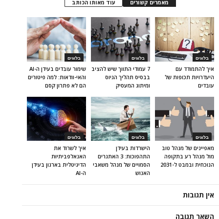
מאמרים קשורים
עוד מאותו הכותב
בלוגים
בלוגים
בלוגים
איך להתמודד עם
7 עמודי התווך שיש להציב
שימור עובדים בעידן ה-AI
היעדרויות תכופות של
בבסיס תהליך הגיוס
והאי-וודאות: למה פיטורים
עובדים
ומיתוג המעסיק
הם לא פתרון קסם
בלוגים
בלוגים
בלוגים
מאפיינים של מנהל טוב
הישרדות בעידן
איך לשרוד את
מול מנהל רע בתקופה
התהפוכות: 3 האתגרים
האנאלפביתיוּת
הנוכחית ובמבט ל-2031
הסמויים של מנהל משאבי
הדיגיטלית בארגון בעידן
האנוש
ה-AI
אין תגובות
השאר תגובה