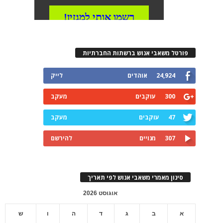
פורטל משאבי אנוש ברשתות החברתיות
24,924
אוהדים
לייק
300
עוקבים
מעקב
47
עוקבים
מעקב
307
מנויים
להירשם
סינון מאמרי משאבי אנוש לפי תאריך
אוגוסט 2026
א
ב
ג
ד
ה
ו
ש