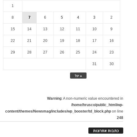
1
8
7
6
5
4
3
2
15
14
13
12
11
10
9
22
21
20
19
18
17
16
29
28
27
26
25
24
23
31
30
« יול
Warning
: A non-numeric value encountered in
/home/hrusco/public_html/wp-
content/themes/Newsmag/includes/wp_booster/td_block.php
on line
248
כתבות אחרונות