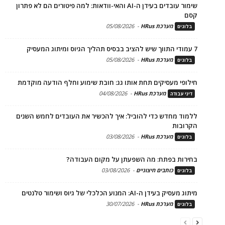
שימור עובדים בעידן ה-AI והאי-וודאות: למה פיטורים הם לא פתרון
קסם
מערכת HRus
-
05/08/2026
בלוגים
7 עמודי התווך שיש להציב בבסיס תהליך הגיוס ומיתוג המעסיק
מערכת HRus
-
05/08/2026
בלוגים
חילופי מעסיקים תחת אותו גג: חובת שימוע וחלף הודעה מוקדמת
מערכת HRus
-
04/08/2026
דיני עבודה
ללמוד מחדש כדי להוביל: איך להכשיר את העובדים לחמש השנים
הקרובות
מערכת HRus
-
03/08/2026
בלוגים
בחירות בפתח: מה השפעתן על מקום העבודה?
כותבים חיצוניים
-
03/08/2026
בלוגים
מיתוג מעסיק בעידן ה-AI: המנוע הכלכלי של גיוס ושימור טלנטים
מערכת HRus
-
30/07/2026
בלוגים