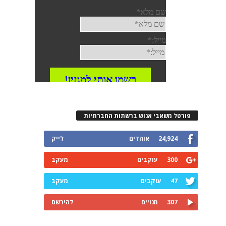
פורטל משאבי אנוש ברשתות החברתיות
24,924
אוהדים
לייק
300
עוקבים
מעקב
47
עוקבים
מעקב
307
מנויים
להירשם