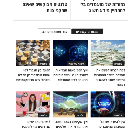
מזורזת של מועמדים בלי
טלנטים מבוקשים שאינם
להחמיץ מידע חשוב
שחקני צוות
מאמרים קשורים
עוד מאותו הכותב
בלוגים
ביטוח בריאות
בלוגים
למה הכרחי לפשט את
איך הפך ביטוח הבריאות
הפער בין תגמול לפי
מערכת השכר וההטבות
לעובדים ובני משפחותיהם
שעות עבודה לבין מדידה
ולקשור אותה להישגים
מהטבה לכלי אסטרטגי
ותגמול ע"פ פרודוקטיביות
בשטח
בלוגים
בלוגים
בלוגים
איך להעניק את כל
איך שקיפות בשכר משנה
3 שינויים קריטיים
ההטבות שהעובדים
את המירוץ אחר טלנטים
שנדרשים כדי להימנע