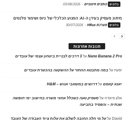
כותבים חיצוניים
-
03/08/2026
בלוגים
מיתוג מעסיק בעידן ה-AI: המנוע הכלכלי של גיוס ושימור טלנטים
מערכת HRus
-
30/07/2026
בלוגים
תגובות אחרונות
Nano Banana 2 Pro
על
3 דרכים לבניית ביטחון עצמי של עובדים
יפעת
על
במה מתבטא ההחזר על ההשקעה בהכשרת עובדים
יאנא קאסם
על
דרושים במשאבי אנוש – H&M
אלון פיאדה
על
מעסיק טעה כשכלל אחוזי משרה בחישוב ימי חופשה
שנתית – והפסיד בתביעה
David
על
על מי חלה החובה לשלם את עלות ציוד העבודה של העובד