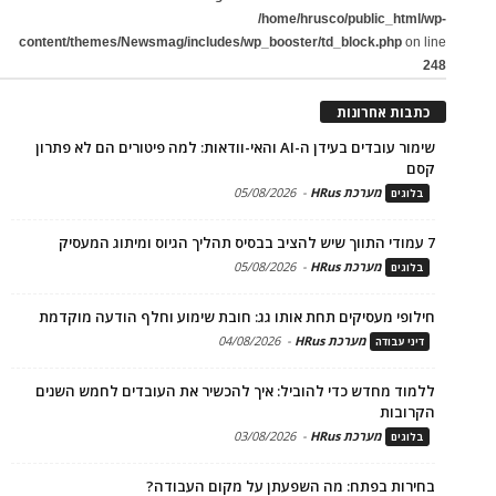
/home/hrusco/public_html/wp-
content/themes/Newsmag/includes/wp_booster/td_block.php
on line
248
כתבות אחרונות
שימור עובדים בעידן ה-AI והאי-וודאות: למה פיטורים הם לא פתרון
קסם
מערכת HRus
-
05/08/2026
בלוגים
7 עמודי התווך שיש להציב בבסיס תהליך הגיוס ומיתוג המעסיק
מערכת HRus
-
05/08/2026
בלוגים
חילופי מעסיקים תחת אותו גג: חובת שימוע וחלף הודעה מוקדמת
מערכת HRus
-
04/08/2026
דיני עבודה
ללמוד מחדש כדי להוביל: איך להכשיר את העובדים לחמש השנים
הקרובות
מערכת HRus
-
03/08/2026
בלוגים
בחירות בפתח: מה השפעתן על מקום העבודה?