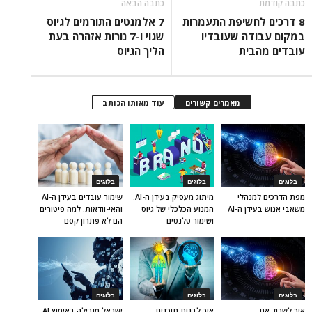
כתבה קודמת
כתבה הבאה
8 דרכים לחשיפת התעמרות
7 אלמנטים התורמים לגיוס
במקום עבודה שעובדיו
שגוי ו-7 נורות אזהרה בעת
עובדים מהבית
הליך הגיוס
מאמרים קשורים
עוד מאותו הכותב
בלוגים
בלוגים
בלוגים
מפת הדרכים למנהלי
מיתוג מעסיק בעידן ה-AI:
שימור עובדים בעידן ה-AI
משאבי אנוש בעידן ה-AI
המנוע הכלכלי של גיוס
והאי-וודאות: למה פיטורים
ושימור טלנטים
הם לא פתרון קסם
בלוגים
בלוגים
בלוגים
איך לשרוד את
איך לבנות תוכנית
ישראל מובילה באימוץ AI