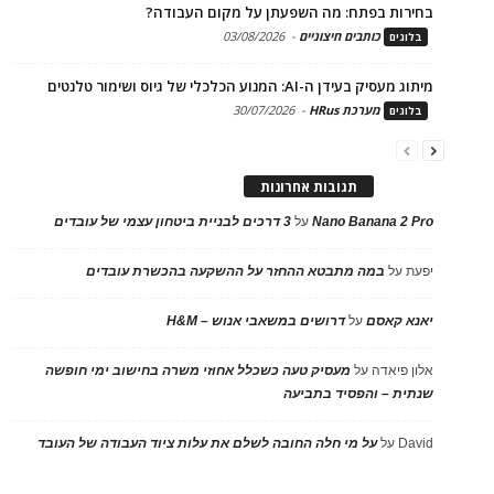
בחירות בפתח: מה השפעתן על מקום העבודה?
כותבים חיצוניים
-
03/08/2026
בלוגים
מיתוג מעסיק בעידן ה-AI: המנוע הכלכלי של גיוס ושימור טלנטים
מערכת HRus
-
30/07/2026
בלוגים
תגובות אחרונות
Nano Banana 2 Pro
על
3 דרכים לבניית ביטחון עצמי של עובדים
יפעת
על
במה מתבטא ההחזר על ההשקעה בהכשרת עובדים
יאנא קאסם
על
דרושים במשאבי אנוש – H&M
אלון פיאדה
על
מעסיק טעה כשכלל אחוזי משרה בחישוב ימי חופשה
שנתית – והפסיד בתביעה
David
על
על מי חלה החובה לשלם את עלות ציוד העבודה של העובד