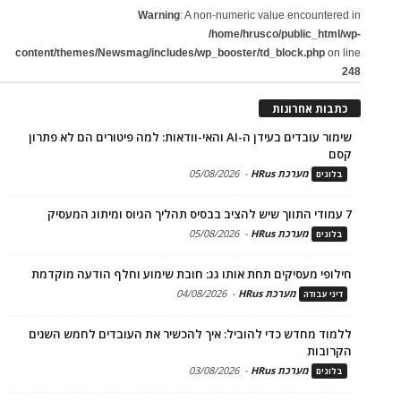
Warning
: A non-numeric value encountered in
/home/hrusco/public_html/wp-
content/themes/Newsmag/includes/wp_booster/td_block.php
on line
248
כתבות אחרונות
שימור עובדים בעידן ה-AI והאי-וודאות: למה פיטורים הם לא פתרון
קסם
מערכת HRus
-
05/08/2026
בלוגים
7 עמודי התווך שיש להציב בבסיס תהליך הגיוס ומיתוג המעסיק
מערכת HRus
-
05/08/2026
בלוגים
חילופי מעסיקים תחת אותו גג: חובת שימוע וחלף הודעה מוקדמת
מערכת HRus
-
04/08/2026
דיני עבודה
ללמוד מחדש כדי להוביל: איך להכשיר את העובדים לחמש השנים
הקרובות
מערכת HRus
-
03/08/2026
בלוגים