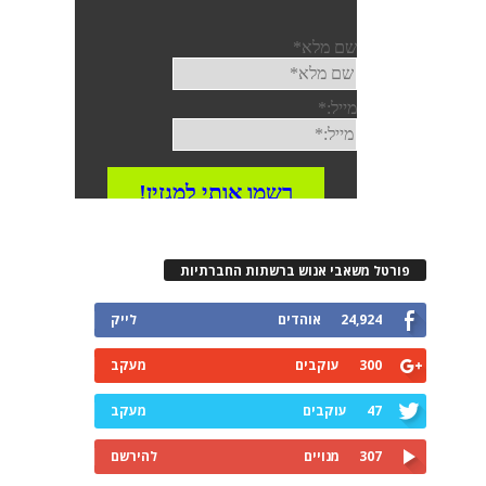
פורטל משאבי אנוש ברשתות החברתיות
24,924
אוהדים
לייק
300
עוקבים
מעקב
47
עוקבים
מעקב
307
מנויים
להירשם