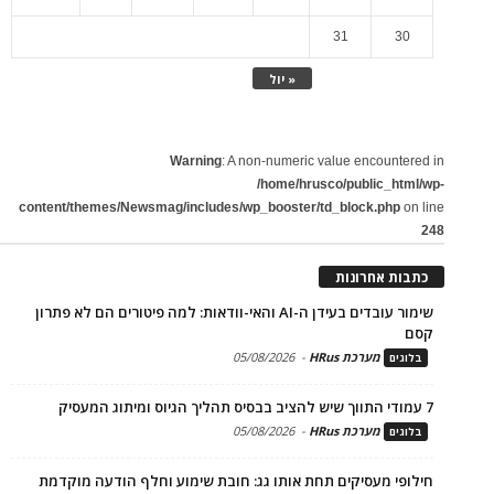
31
30
« יול
Warning
: A non-numeric value encountered in
/home/hrusco/public_html/wp-
content/themes/Newsmag/includes/wp_booster/td_block.php
on line
248
כתבות אחרונות
שימור עובדים בעידן ה-AI והאי-וודאות: למה פיטורים הם לא פתרון
קסם
מערכת HRus
-
05/08/2026
בלוגים
7 עמודי התווך שיש להציב בבסיס תהליך הגיוס ומיתוג המעסיק
מערכת HRus
-
05/08/2026
בלוגים
חילופי מעסיקים תחת אותו גג: חובת שימוע וחלף הודעה מוקדמת