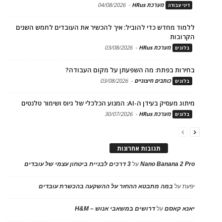
מערכת HRus
-
04/08/2026
דיני עבודה
ללמוד מחדש כדי להוביל: איך להכשיר את העובדים לחמש השנים
הקרובות
מערכת HRus
-
03/08/2026
בלוגים
בחירות בפתח: מה השפעתן על מקום העבודה?
כותבים חיצוניים
-
03/08/2026
בלוגים
מיתוג מעסיק בעידן ה-AI: המנוע הכלכלי של גיוס ושימור טלנטים
מערכת HRus
-
30/07/2026
בלוגים
תגובות אחרונות
Nano Banana 2 Pro
על
3 דרכים לבניית ביטחון עצמי של עובדים
יפעת
על
במה מתבטא ההחזר על ההשקעה בהכשרת עובדים
יאנא קאסם
על
דרושים במשאבי אנוש – H&M