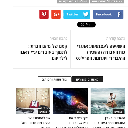
עצות למנהל משאבי אנוש
פעילויות גיבוש מקוריות
Twitter
Facebook
כתבה קודמת
כתבה הבאה
השאיפה לעצמאות: אתגרי
קסם של מיזם חברתי:
כוח העבודה (השכיר)
לתמוך בעובדים ע"י דאגה
ההיברידי ויתרונות הפרילנס
לילדיהם
מאמרים קשורים
עוד מאותו הכותב
בלוגים
בלוגים
בלוגים
הישרדות בעידן
איך לשרוד את
איך להתמודד עם
התהפוכות: 3 האתגרים
האנאלפביתיוּת
היעדרויות תכופות של
הסמויים של מנהל משאבי
הדיגיטלית בארגון בעידן
עובדים