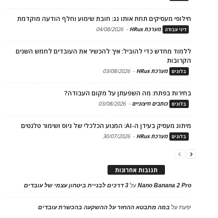
חילופי מעסיקים תחת אותו גג: חובת שימוע וחלף הודעה מוקדמת
מערכת HRus
-
04/08/2026
דיני עבודה
ללמוד מחדש כדי להוביל: איך להכשיר את העובדים לחמש השנים
הקרובות
מערכת HRus
-
03/08/2026
בלוגים
בחירות בפתח: מה השפעתן על מקום העבודה?
כותבים חיצוניים
-
03/08/2026
בלוגים
מיתוג מעסיק בעידן ה-AI: המנוע הכלכלי של גיוס ושימור טלנטים
מערכת HRus
-
30/07/2026
בלוגים
תגובות אחרונות
Nano Banana 2 Pro
על
3 דרכים לבניית ביטחון עצמי של עובדים
יפעת
על
במה מתבטא ההחזר על ההשקעה בהכשרת עובדים