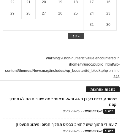
22
21
20
19
18
17
16
29
28
27
26
25
24
23
31
30
« יול
Warning
: A non-numeric value encountered in
/home/hrusco/public_html/wp-
content/themes/Newsmag/includes/wp_booster/td_block.php
on line
248
כתבות אחרונות
שימור עובדים בעידן ה-AI והאי-וודאות: למה פיטורים הם לא פתרון
קסם
מערכת HRus
-
05/08/2026
בלוגים
7 עמודי התווך שיש להציב בבסיס תהליך הגיוס ומיתוג המעסיק
מערכת HRus
-
05/08/2026
בלוגים