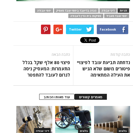
תגיות
דיני עבודה
הכרה בדיעבד ביחסי עובד מעסיק
יחסי עבודה
יחסי עובד מעביד
פסיקות בית הדין לעבודה
Twitter
Facebook
כתבה קודמת
כתבה הבאה
נדחתה תביעת עובד לפיצויי
פיצוי 80 אלף שקל בגלל
פיטורים משום שלא הגיש
התעמרות: המעסיק ניסה
את העילה המתאימה
לגרום לעובד להתפטר
מאמרים קשורים
עוד מאותו הכותב
בלוגים
בלוגים
דיני עבודה