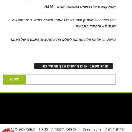
יאנא קאסם
על
דרושים במשאבי אנוש – H&M
אלון פיאדה
על
מעסיק טעה כשכלל אחוזי משרה בחישוב ימי חופשה
שנתית – והפסיד בתביעה
David
על
על מי חלה החובה לשלם את עלות ציוד העבודה של העובד
מנהל משאבי אנוש החיפוש שלך מתחיל כאן…
פתרונות רשת
Dreamzone
| כל הזכויות שמורות
HRUS
משאבי אנוש © 2016 |