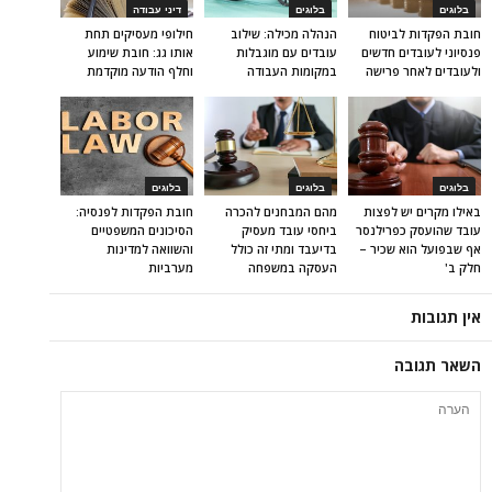
בלוגים
בלוגים
דיני עבודה
חובת הפקדות לביטוח
הנהלה מכילה: שילוב
חילופי מעסיקים תחת
פנסיוני לעובדים חדשים
עובדים עם מוגבלות
אותו גג: חובת שימוע
ולעובדים לאחר פרישה
במקומות העבודה
וחלף הודעה מוקדמת
בלוגים
בלוגים
בלוגים
באילו מקרים יש לפצות
מהם המבחנים להכרה
חובת הפקדות לפנסיה:
עובד שהועסק כפרילנסר
ביחסי עובד מעסיק
הסיכונים המשפטיים
אף שבפועל הוא שכיר –
בדיעבד ומתי זה כולל
והשוואה למדינות
חלק ב'
העסקה במשפחה
מערביות
אין תגובות
השאר תגובה