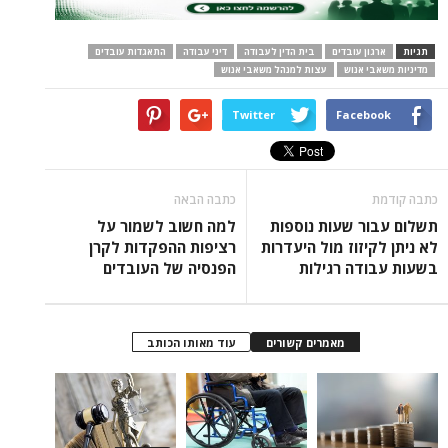
תגיות
ארגון עובדים
בית הדין לעבודה
דיני עבודה
התאגדות עובדים
מדיניות משאבי אנוש
עצות למנהל משאבי אנוש
Twitter
Facebook
כתבה קודמת
כתבה הבאה
תשלום עבור שעות נוספות
למה חשוב לשמור על
לא ניתן לקיזוז מול היעדרות
רציפות ההפקדות לקרן
בשעות עבודה רגילות
הפנסיה של העובדים
מאמרים קשורים
עוד מאותו הכותב