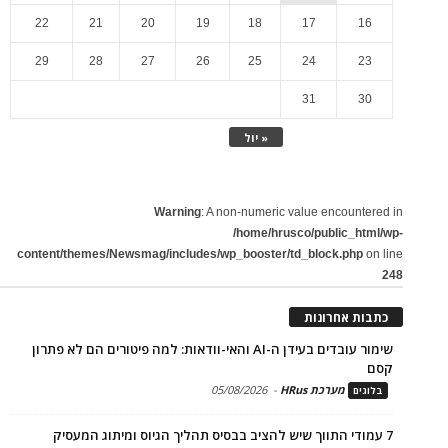
22
21
20
19
18
17
16
29
28
27
26
25
24
23
31
30
« יול
Warning
: A non-numeric value encountered in
/home/hrusco/public_html/wp-
content/themes/Newsmag/includes/wp_booster/td_block.php
on line
248
כתבות אחרונות
שימור עובדים בעידן ה-AI והאי-וודאות: למה פיטורים הם לא פתרון
קסם
מערכת HRus
-
05/08/2026
בלוגים
7 עמודי התווך שיש להציב בבסיס תהליך הגיוס ומיתוג המעסיק