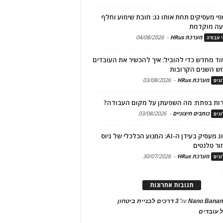
פי מעסיקים תחת אותו גג: חובת שימוע וחלף
עה מוקדמת
מערכת HRus
-
04/08/2026
י עבודה
ד מחדש כדי להוביל: איך להכשיר את העובדים
ש השנים הקרובות
מערכת HRus
-
03/08/2026
גים
ות בפתח: מה השפעתן על מקום העבודה?
כותבים חיצוניים
-
03/08/2026
גים
מיתוג מעסיק בעידן ה-AI: המנוע הכלכלי של גיוס
ור טלנטים
מערכת HRus
-
30/07/2026
גים
תגובות אחרונות
Nano Banan
על
3 דרכים לבניית ביטחון
 עובדים