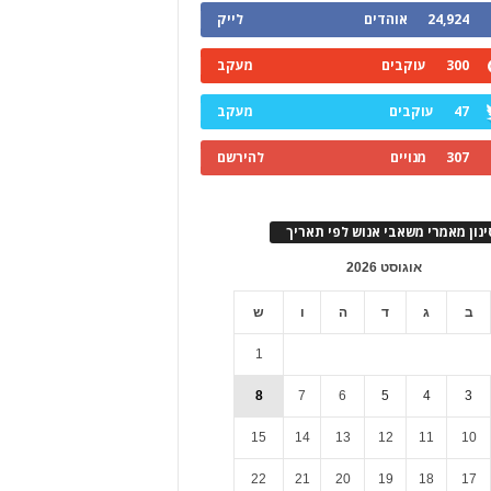
24,924
אוהדים
לייק
300
עוקבים
מעקב
47
עוקבים
מעקב
307
מנויים
להירשם
ינון מאמרי משאבי אנוש לפי תאריך
אוגוסט 2026
ב
ג
ד
ה
ו
ש
1
8
7
6
5
4
3
15
14
13
12
11
10
22
21
20
19
18
17