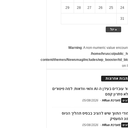
29
28
27
26
25
24
31
« יול
Warning
: A non-numeric value encoun
/home/hrusco/public_h
content/themes/Newsmag/includes/wp_booster/td_bl
on 
תבות אחרונות
שימור עובדים בעידן ה-AI והאי-וודאות: למה פיטורים
א פתרון קסם
מערכת HRus
-
05/08/2026
גים
מודי התווך שיש להציב בבסיס תהליך הגיוס
וג המעסיק
מערכת HRus
-
05/08/2026
גים