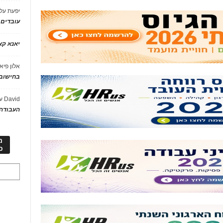
יפעת
על
עובדים
יאנא ק
אלון פיא
בחישוב 
David
ע
העבודה 
מ
כ