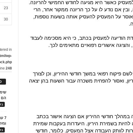
למעסיק כאשר היא מגיעה לחודש החמישי להריונה.
ובין אם נודע לו על כך הריונה ממקור אחר, הרי
23
וסר על המעסיק להעסיק אותה בשעות נוספות,
30
.
ת הודיעה למעסיק בכתב, כי היא מסכימה לעבוד
 והציגה אישורים רפואיים מתאימים לכך.
tered in
tml/wp-
ock.php
line
248
שם פיקוח רפואי במשך חודשי ההיריון, וכן לצורך
ריון, ואסור להפחית משכרה עבור השעות בהן יצאה
כ
הם ל
בלו
 במהלך חודשי ההיריון אם הציגה אישור בכתב
7 ע
 להיות בשמירת היריון. היעדרות בעקבות שמירת
ומית
ורות לוותק העבודה אצל המעסיק. כלומר, חודשי
בלו