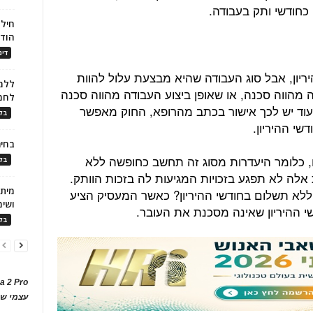
 כחודשי ותק בעבודה.
חילו
הוד
דינ
יון, אבל סוג העבודה שהיא מבצעת עלול להוות
ללמו
מהווה סכנה, או שאופן ביצוע העבודה מהווה סכנה
לחמ
עוד יש לכך אישור בכתב מהרופא, החוק מאפשר
בלו
י ההיריון.
בחיר
, כלומר היעדרות מסוג זה תחשב כחופשה ללא
בלו
אלה לא תפגע בזכויות המגיעות לה בזכות הוותק.
ללא תשלום בחודשי ההיריון? כאשר המעסיק הציע
ושימ
י ההיריון שאינה מסכנת את העובר.
בלו
a 2 Pro
עצמי של