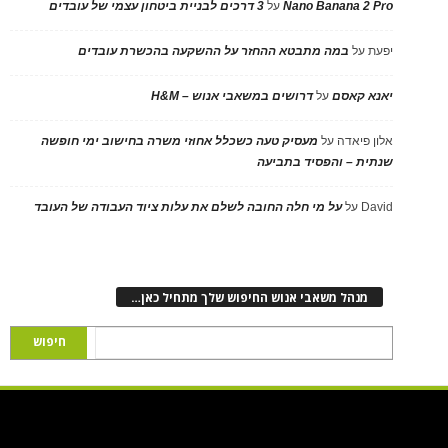
Nano Banana 2 Pro
על
3 דרכים לבניית ביטחון עצמי של עובדים
יפעת
על
במה מתבטא ההחזר על ההשקעה בהכשרת עובדים
יאנא קאסם
על
דרושים במשאבי אנוש – H&M
אלון פיאדה
על
מעסיק טעה כשכלל אחוזי משרה בחישוב ימי חופשה
שנתית – והפסיד בתביעה
David
על
על מי חלה החובה לשלם את עלות ציוד העבודה של העובד
מנהל משאבי אנוש החיפוש שלך מתחיל כאן…