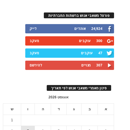
פורטל משאבי אנוש ברשתות החברתיות
24,924
אוהדים
לייק
300
עוקבים
מעקב
47
עוקבים
מעקב
307
מנויים
להירשם
סינון מאמרי משאבי אנוש לפי תאריך
אוגוסט 2026
א
ב
ג
ד
ה
ו
ש
1