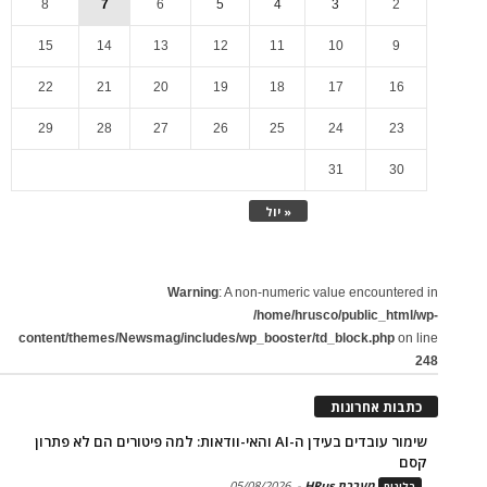
8
7
6
5
4
3
2
15
14
13
12
11
10
9
22
21
20
19
18
17
16
29
28
27
26
25
24
23
31
30
« יול
Warning
: A non-numeric value encountered in
/home/hrusco/public_html/wp-
content/themes/Newsmag/includes/wp_booster/td_block.php
on line
248
כתבות אחרונות
שימור עובדים בעידן ה-AI והאי-וודאות: למה פיטורים הם לא פתרון
קסם
מערכת HRus
-
05/08/2026
בלוגים