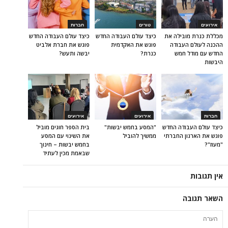
אירועים
טורים
חברות
מכללת כנרת מובילה את
כיצד עולם העבודה החדש
כיצד עולם העבודה החדש
ההכנה לעולם העבודה
פוגש את האקדמית
פוגש את חברת אלביט
החדש עם מודל חמש
כנרת?
יבשה ותעש?
היבשות
חברות
אירועים
אירועים
כיצד עולם העבודה החדש
"המסע בחמש יבשות"
בית הספר חוגים מוביל
פוגש את הארגון החברתי
ממשיך להוביל
את השינוי עם המסע
"מעוז"?
בחמש יבשות – חינוך
שבאמת מכין לעתיד
אין תגובות
השאר תגובה