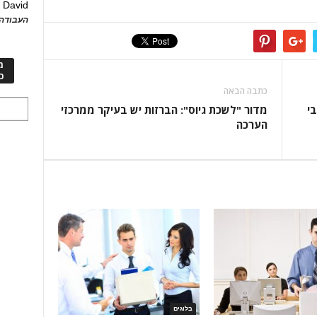
David
ע
העבודה 
מ
כ
כתבה הבאה
י
מדור "לשכת גיוס": הברזות יש בעיקר ממרכזי
הערכה
בלוגים