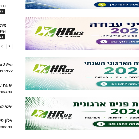
בחיר
בלו
ושימ
בלו
a 2 Pro
עצמי של
יפעת
ע
בהכשרת
יאנא ק
אלון פי
בחישוב 