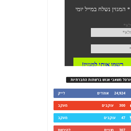
ורטל משאבי אנוש ברשתות החברתיות
24,924
אוהדים
לייק
300
עוקבים
מעקב
47
עוקבים
מעקב
307
מנויים
להירשם