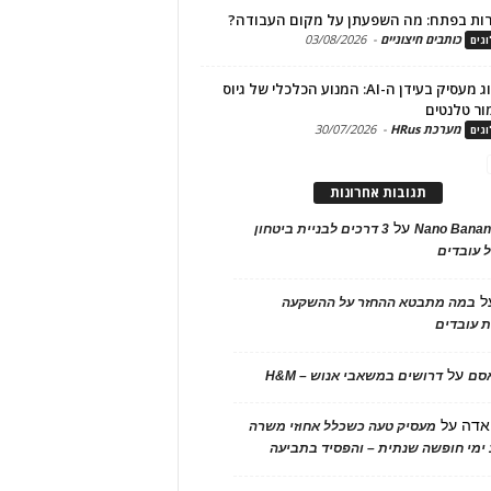
ות בפתח: מה השפעתן על מקום העבודה?
כותבים חיצוניים
-
03/08/2026
גים
מיתוג מעסיק בעידן ה-AI: המנוע הכלכלי של גיוס
ור טלנטים
מערכת HRus
-
30/07/2026
גים
תגובות אחרונות
על
Nano Banan
3 דרכים לבניית ביטחון
 עובדים
ל
במה מתבטא ההחזר על ההשקעה
 עובדים
על
אסם
דרושים במשאבי אנוש – H&M
אדה
על
מעסיק טעה כשכלל אחוזי משרה
ימי חופשה שנתית – והפסיד בתביעה