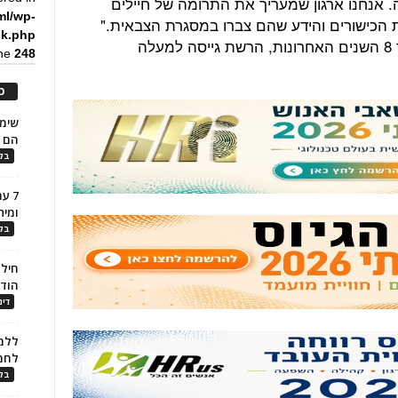
 אנחנו ארגון שמעריך את התרומה של חיילים
ml/wp-
את הכישורים והידע שהם צברו במסגרת הצבאית."
ck.php
הנהלת הום דיפוט אף נמסר כי במהלך 8 השנים האחרונות, הרשת גייסה למעלה
ine
248
כ
הם ל
בלו
7 ע
ומית
בלו
חילו
הוד
דינ
ללמו
לחמ
בלו