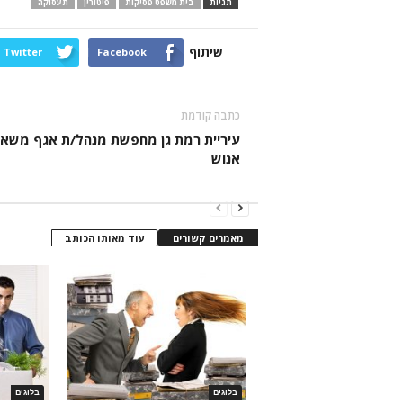
תגיות
בית משפט פסיקות
פיטורין
תעסוקה
שיתוף
Twitter
Facebook
כתבה קודמת
עיריית רמת גן מחפשת מנהל/ת אגף משאב
אנוש
מאמרים קשורים
עוד מאותו הכותב
בלוגים
בלוגים