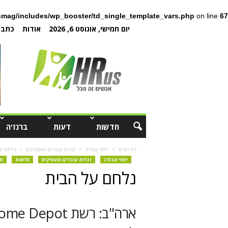
mag/includes/wp_booster/td_single_template_vars.php
on line
67
יום חמישי, אוגוסט 6, 2026
אודות
כתבו 
חדשות
דעות
ברנז'ה
דף הבית
יחסי עבודה
זכויות עובדים ומעסיקים
נלחם על
יחסי עבודה
זכויות עובדים ומעסיקים
חדשות
מן
נלחם על הבית