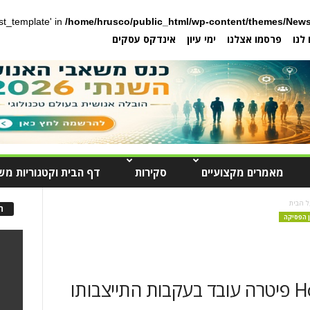
post_template' in
/home/hrusco/public_html/wp-content/themes/News
לנו
פרסמו אצלנו
ימי עיון
אינדקס עסקים
מאמרים מקצועיים
סקירות
דף הבית וקטגוריות מש
 הבית
ה
 הפסיקה
ארה"ב: רשת Home Depot פיטרה עובד בעקבות התייצבותו