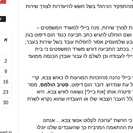
מהתפקיד הניהולי בשל חשש להיעדרות לצורך שירות
ס
 לצורך שירות, פנה ביילי למשרד המשפטים –
שם הוחלט להגיש כתב תביעה כנגד הום דיפוט בגין
א
ק העבודה הפדרלי (1994) הקובע שלמעסיק אסור להפלות עובד בשל שירות בעבר,
י. בכתב התביעה דורש משרד המשפטים כי בית
ילי לעבודה וכן לשלם לו עבור אובדן הכנסה ממועד
2
9
יילי נהנה מהזכויות המגיעות לו כאיש צבא, קרי
16
ל עת שנדרש. דובר הום דיפוט,
, מסר
סטיב הולמס
יטרה אותו [את ביילי] נשואה לאיש צבא. היא
23
לל העבר הצבאי שלו או העובדה שהוא נקרא לשרת
30
כי הרשת "ערוכה לקלוט אנשי צבא… אנחנו
 ההתאמה המרבית כך שהעובדים שלנו יוכלו
ered in