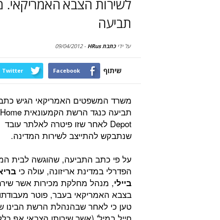
לשירות הצבא האמריקאי. 
תביעה
על ידי
כתבת HRus
-
09/04/2012
שיתוף
Twitter
Facebook
משרד המשפטים האמריקאי הגיש כתב
תביעה כנגד הרשת הקמעונאית Home
Depot לאחר שזו פיטרה לאלתר עובד
שנתבקש להתייצב לשירות המדינה.
על פי כתב התביעה, שהוגשה לבית ה
הפדרלי במדינת אריזונה, עולה כי
בריא
, מנהל מחלקת מכירות אשר שיר
ביילי
בצבא האמריקאי בעבר, פוטר מעבודתו. 
טען כי לאחר שבהנהלת הרשת הבינו ש
חייל במיל' (אשר שירותו הצבאי אף כלל