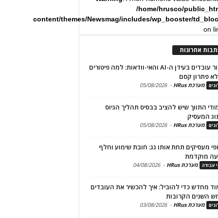
/home/hrusco/public_ht
content/themes/Newsmag/includes/wp_booster/td_blo
on l
תבות אחרונות
שימור עובדים בעידן ה-AI והאי-וודאות: למה פיטורים
א פתרון קסם
מערכת HRus
-
05/08/2026
גים
מודי התווך שיש להציב בבסיס תהליך הגיוס
וג המעסיק
מערכת HRus
-
05/08/2026
גים
פי מעסיקים תחת אותו גג: חובת שימוע וחלף
עה מוקדמת
מערכת HRus
-
04/08/2026
י עבודה
ד מחדש כדי להוביל: איך להכשיר את העובדים
ש השנים הקרובות
מערכת HRus
-
03/08/2026
גים