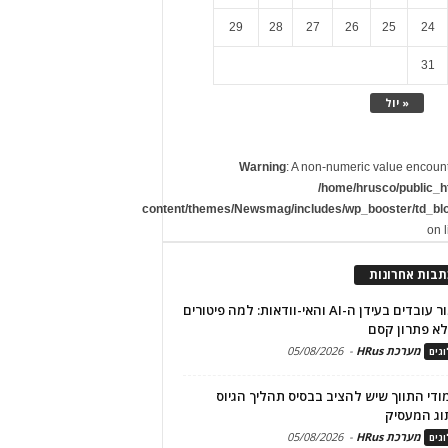
29
28
27
26
25
24
31
« יול
Warning
: A non-numeric value encoun
/home/hrusco/public_h
content/themes/Newsmag/includes/wp_booster/td_bl
on 
תבות אחרונות
שימור עובדים בעידן ה-AI והאי-וודאות: למה פיטורים
א פתרון קסם
מערכת HRus
-
05/08/2026
גים
מודי התווך שיש להציב בבסיס תהליך הגיוס
וג המעסיק
מערכת HRus
-
05/08/2026
גים