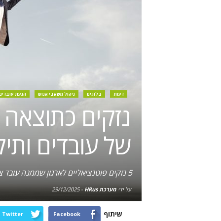
דעות
בלוגים
ניהול משאבי אנוש
הנעת עובדים
נזקים כתוצאה מ
של עובדים ותיק
5 נזקים פוטנציאליים לארגון שממנה עובד צעיר בעל ותק מועט לתפקיד מנהל, כאשר בין הכפיפים לו יש עובד או עובדים ותיקים יותר
על ידי
מערכת HRus
-
29/12/2025
שיתוף
Twitter
Facebook