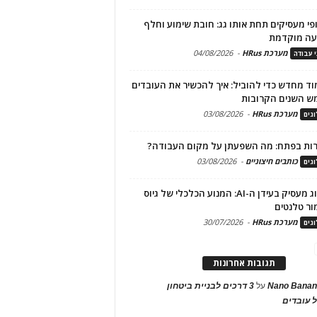
פי מעסיקים תחת אותו גג: חובת שימוע וחלף
עה מוקדמת
מערכת HRus
-
04/08/2026
י עבודה
ד מחדש כדי להוביל: איך להכשיר את העובדים
ש השנים הקרובות
מערכת HRus
-
03/08/2026
גים
ות בפתח: מה השפעתן על מקום העבודה?
כותבים חיצוניים
-
03/08/2026
גים
מיתוג מעסיק בעידן ה-AI: המנוע הכלכלי של גיוס
ור טלנטים
מערכת HRus
-
30/07/2026
גים
תגובות אחרונות
Nano Banan
על
3 דרכים לבניית ביטחון
 עובדים