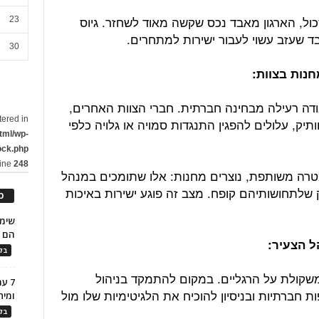
ול, הארגון מאבד נכס שקשה מאוד לשחזר. גיוס
23
ד שעזב עשוי לעבור ישירות למתחרים.
30
ודה רעילה מבחינה חברתית. חברי הצוות האחרים,
tered in
יק, עלולים להפגין התנגדות סמויה או גלויה כלפי
tml/wp-
ock.php
line
248
מטרה משותפת, נוצרים מחנות: אלו שתומכים במנהל
 שלתחושותיהם קופח. מצב זה פוגע ישירות באיכות
כ
הם ל
בלו
שקולת על הרגליים. במקום להתמקד בניהול
7 ע
ת חברתיות ובניסיון להוכיח את הלגיטימיות שלו מול
ומית
בלו