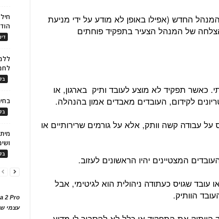
חילו
מנהל החדש (אפילו באופן לא מודע על ידי מניעת
הוד
ההצלחה של המנהל הצעיר בתפקיד פוחתים
דינ
ללמו
לחמ
בלו
. כאשר תפקיד לא מוצע לעובד ותיק בארגון, או
ריונים לקידום, העובדים מאבדים אמון בהנהלה.
בחיר
בלו
על עבודה קשה וותק, אלא על גורמים שרירותיים או
ושימ
בלו
 העובדים המצטיינים יהיו הראשונים לעזוב.
ו עובד שגויס כעתודה ניהולית הוא לגיטימי, אבל
עובד הוותיק.
a 2 Pro
עצמי של
 הוותיק את התפקיד או כלל לא להסביר לו מדוע