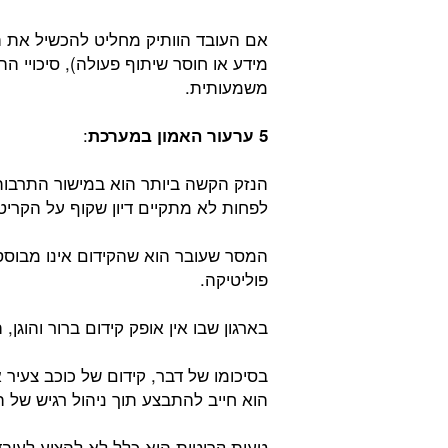
אם העובד הוותיק מחליט להכשיל את ה
מידע או חוסר שיתוף פעולה), סיכויי 
משמעותית.
:
5 ערעור האמון במערכת
הנזק הקשה ביותר הוא במישור התרבותי
לפחות לא מתקיים דיון שקוף על הקריט
המסר שעובר הוא שהקידום אינו מבוסס 
פוליטיקה.
בארגון שבו אין אופק קידום ברור והוגן,
בסיכומו של דבר, קידום של כוכב צעיר א
הוא חייב להתבצע תוך ניהול רגיש של ה
טעות קריטית היא כלל לא להציע לעובד