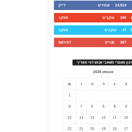
24,924
אוהדים
לייק
300
עוקבים
מעקב
47
עוקבים
מעקב
307
מנויים
להירשם
ינון מאמרי משאבי אנוש לפי תאריך
אוגוסט 2026
ב
ג
ד
ה
ו
ש
1
8
7
6
5
4
3
15
14
13
12
11
10
22
21
20
19
18
17