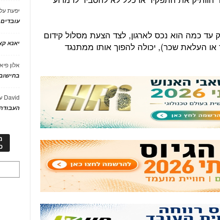
יפעת
על
עובדים
 עד כמה הוא נכס לארגון, לצד הצעת מסלול קידום
יאנא ק
 או העלאת שכר), יכולה להפוך אותו ממתנגד
אלון פיא
בחישוב 
David
ע
העבודה 
מ
כ