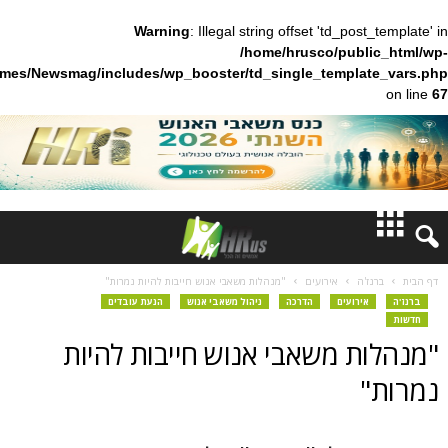
Warning
: Illegal string offset 'td_pos
/home/hrusco/publ
content/themes/Newsmag/includes/wp_booster/td_single_templa
חדשות
'ה
אירועים
"מנהלות משאבי אנוש חייבות להיות נמרות"
ירועים
הדרכה
ניהול משאבי אנוש
הנעת עובדים
דעות
ת משאבי אנוש חייבות להיות
ברנז'ה
מאמרים