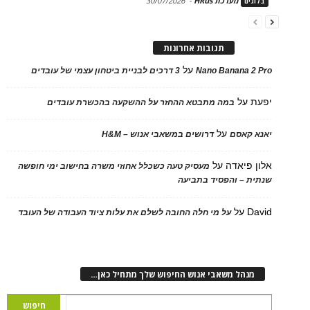
מערכת HRus
-
30/07/2026
ים
תגובות אחרונות
על
Nano Banana 2
3 דרכים לבניית ביטחון עצמי של עובדים
על
במה מתבטא ההחזר על ההשקעה בהכשרת עובדים
על
 קאסם
דרושים במשאבי אנוש – H&M
 פיאדה
על
מעסיק טעה כשכלל אחוזי משרה בחישוב ימי חופשה
ת – והפסיד בתביעה
D
על
על מי חלה החובה לשלם את עלות ציוד העבודה של העובד
נהל משאבי אנוש החיפוש שלך מתחיל כאן…