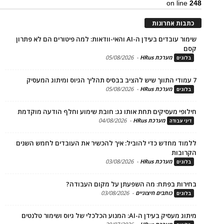
on li
ת אחרונות
שימור עובדים בעידן ה-AI והאי-וודאות: למה פיטורים הם לא פתרון
מערכת HRus
-
05/08/2026
ים
מערכת HRus
-
05/08/2026
ים
פי מעסיקים תחת אותו גג: חובת שימוע וחלף הודעה מוקדמת
מערכת HRus
-
04/08/2026
 עבודה
ד מחדש כדי להוביל: איך להכשיר את העובדים לחמש השנים
בות
מערכת HRus
-
03/08/2026
ים
ות בפתח: מה השפעתן על מקום העבודה?
כותבים חיצוניים
-
03/08/2026
ים
בעידן ה-AI: המנוע הכלכלי של גיוס ושימור טלנטים