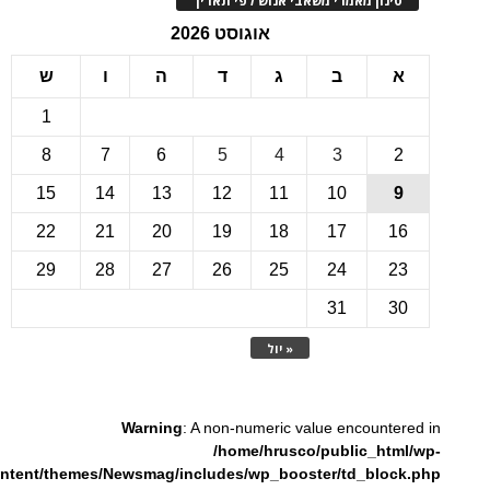
ינון מאמרי משאבי אנוש לפי תאריך
אוגוסט 2026
ב
ג
ד
ה
ו
ש
1
8
7
6
5
4
3
15
14
13
12
11
10
22
21
20
19
18
17
1
29
28
27
26
25
24
2
31
3
« יול
Warning
: A non-numeric value encounte
/home/hrusco/public_htm
content/themes/Newsmag/includes/wp_booster/td_bloc