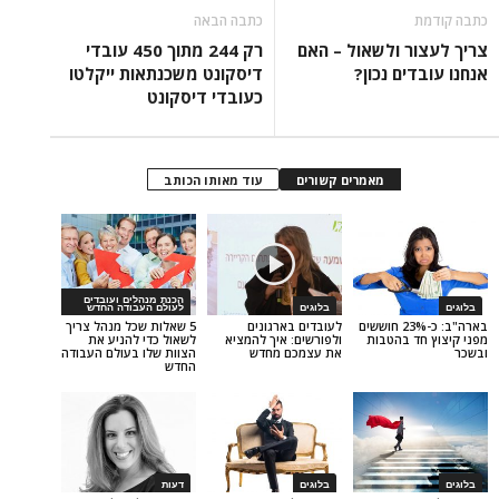
כתבה הבאה
 ולשאול – האם
רק 244 מתוך 450 עובדי
ם נכון?
דיסקונט משכנתאות ייקלטו
כעובדי דיסקונט
מאמרים קשורים
עוד מאותו הכותב
הכנת מנהלים ועובדים
בלוגים
לעולם העבודה החדש
בארה"ב: כ-23% חוששים
לעובדים בארגונים
5 שאלות שכל מנהל צריך
 בהטבות
ולפורשים: איך להמציא
לשאול כדי להניע את
את עצמכם מחדש
הצוות שלו בעולם העבודה
החדש
בלוגים
דעות