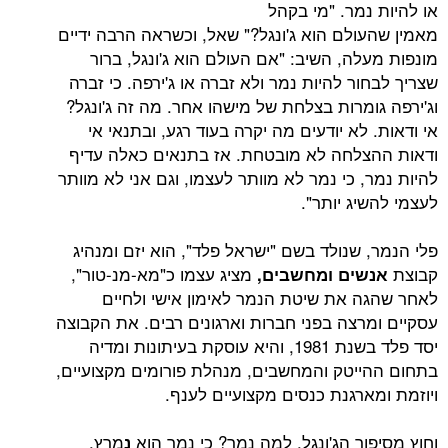
מר. "מי בקהל
ולם הוא ג'ונגל?" שאל, וכשראה הרבה ידיים
ה, השיב: "אם העולם הוא ג'ונגל, ברור
ר להיות נמר ולא זברה או ג'ירפה. כי זברה
מרות בצלחת של מישהו אחר. מה זה ג'ונגל?
לא יודעים מה יקרה בעוד רגע, ובתנאי אי
לחה לא מובטחת. אז בתנאים כאלה עדיף
 כי נמר לא מוותר לעצמו, וגם אני לא מוותר
יג יותר".
שנולד בשם "ישראל פלד", הוא יזם ומנהיג
מציג עצמו כ"מא-מנ-טור",
ים ומחשבים,
 את שיטת הנמר לאימון אישי ולחיים
רצה בפני חברות וארגונים רבים. את הקבוצה
יסד פלד בשנת 1981, והיא עוסקת בעיתונות ומדיה
יטק והמחשבים, מנהלת פורומים מקצועיים,
ארגנת כנסים מקצועיים לענף.
ר הג'ונגל, למה נמר? כי נמר הוא
מרץ,
נ