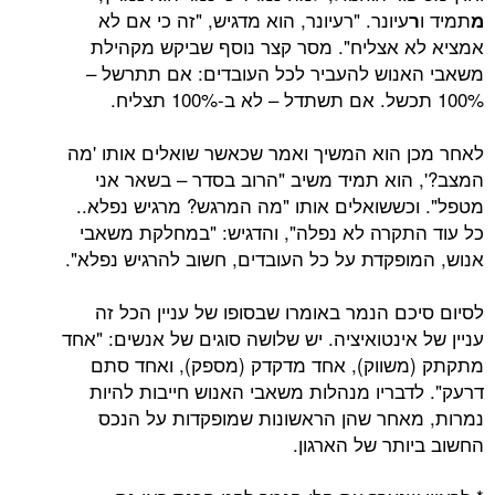
יונר. "רעיונר, הוא מדגיש, "זה כי אם לא
אצליח". מסר קצר נוסף שביקש מקהילת
וש להעביר לכל העובדים: אם תתרשל –
הוא המשיך ואמר שכאשר שואלים אותו 'מה
וא תמיד משיב "הרוב בסדר – בשאר אני
ששואלים אותו "מה המרגש? מרגיש נפלא..
קרה לא נפלה", והדגיש: "במחלקת משאבי
פקדת על כל העובדים, חשוב להרגיש נפלא".
ם הנמר באומרו שבסופו של עניין הכל זה
ינטואיציה. יש שלושה סוגים של אנשים: "אחד
ווק), אחד מדקדק (מספק), ואחד סתם
בריו מנהלות משאבי האנוש חייבות להיות
חר שהן הראשונות שמופקדות על הנכס
תר של הארגון.