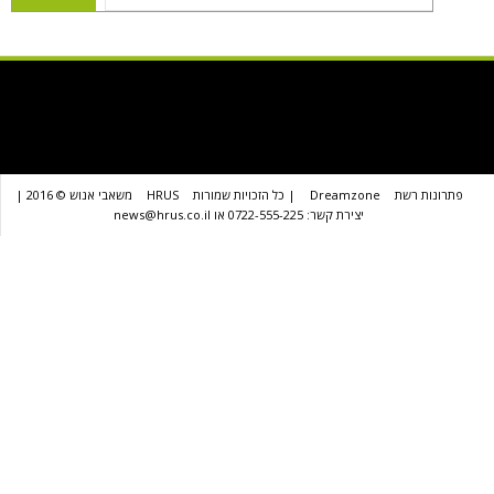
שת
Dreamzone
| כל הזכויות שמורות
HRUS
משאבי אנוש © 2016 |
יצירת קשר: 0722-555-225 או news@hrus.co.il