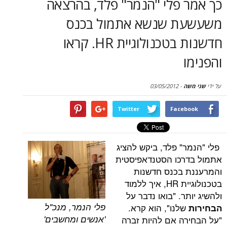
 פלי "הנמר" פלד, בהרצאה
סקירות
 שנשא אתמול בכנס
דף הבית
חדשנות בטכנולוגיית HR. קראו
03/05/2012
-
Twitter
Face
" פלד, ביקש להציג
רכו הסטנדאפיסטית
בכנס חדשנות
בטכנולוגיית HR, איך ללמוד
ר. "בואו נדבר על
פלי הנמר, מנכ"ל
שלנו", הוא קרא.
'אנשים ומחשבים'
ה אם להיות זברה