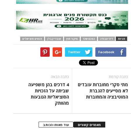
תגיות
דיני עבודה
הסכם שכר
מיקור חוץ
עובדי קבלן
תנאים סוציאלים
Twitter
Facebook
כתבה קודמת
כתבה הבאה
מתי סקרי מחוברות עובדים
4 דרכים בהן משפיעה
לא מסייעים להגברת
שביתה על הזכויות
המוטיבציה והמחוברות
הסוציאליות הנובעות
מהוותק
מאמרים קשורים
עוד מאותו הכותב