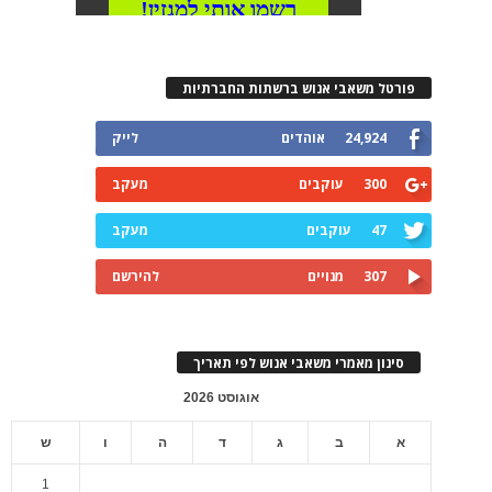
פורטל משאבי אנוש ברשתות החברתיות
24,924
אוהדים
לייק
300
עוקבים
מעקב
47
עוקבים
מעקב
307
מנויים
להירשם
סינון מאמרי משאבי אנוש לפי תאריך
אוגוסט 2026
א
ב
ג
ד
ה
ו
ש
1