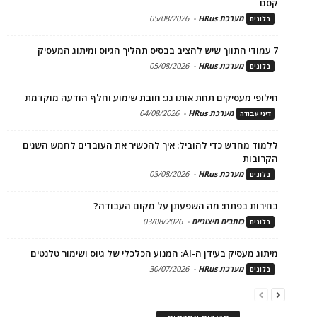
קסם
מערכת HRus
-
05/08/2026
בלוגים
7 עמודי התווך שיש להציב בבסיס תהליך הגיוס ומיתוג המעסיק
מערכת HRus
-
05/08/2026
בלוגים
חילופי מעסיקים תחת אותו גג: חובת שימוע וחלף הודעה מוקדמת
מערכת HRus
-
04/08/2026
דיני עבודה
ללמוד מחדש כדי להוביל: איך להכשיר את העובדים לחמש השנים
הקרובות
מערכת HRus
-
03/08/2026
בלוגים
בחירות בפתח: מה השפעתן על מקום העבודה?
כותבים חיצוניים
-
03/08/2026
בלוגים
מיתוג מעסיק בעידן ה-AI: המנוע הכלכלי של גיוס ושימור טלנטים
מערכת HRus
-
30/07/2026
בלוגים