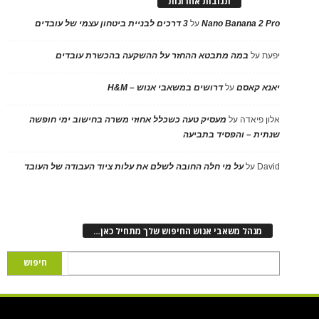
תגובות אחרונות
Nano Banana 2 Pro
על
3 דרכים לבניית ביטחון עצמי של עובדים
יפעת
על
במה מתבטא ההחזר על ההשקעה בהכשרת עובדים
יאנא קאסם
על
דרושים במשאבי אנוש – H&M
אלון פיאדה
על
מעסיק טעה כשכלל אחוזי משרה בחישוב ימי חופשה
שנתית – והפסיד בתביעה
David
על
על מי חלה החובה לשלם את עלות ציוד העבודה של העובד
מנהל משאבי אנוש החיפוש שלך מתחיל כאן…