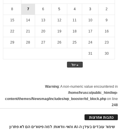
8
7
6
5
4
3
2
15
14
13
12
11
10
9
22
21
20
19
18
17
16
29
28
27
26
25
24
23
31
30
« יול
Warning
: A non-numeric value encountered in
/home/hrusco/public_html/wp-
content/themes/Newsmag/includes/wp_booster/td_block.php
on line
248
כתבות אחרונות
שימור עובדים בעידן ה-AI והאי-וודאות: למה פיטורים הם לא פתרון