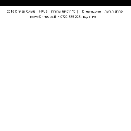
שת
Dreamzone
| כל הזכויות שמורות
HRUS
משאבי אנוש © 2016 |
יצירת קשר: 0722-555-225 או news@hrus.co.il