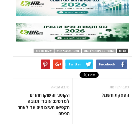
ד לבטיחות ולגיהות
מחקר משאבי אנוש
שעות נוספות
Twitter
Face
כתבה הבאה
מל
הקוטג' והשוקו חוזרים
למדפים: עובדי תנובה
הקפיאו העיצומים עד לאחר
הפסח