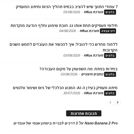
מערכת HRus
-
05/08/2026
ים
פי מעסיקים תחת אותו גג: חובת שימוע וחלף הודעה מוקדמת
מערכת HRus
-
04/08/2026
 עבודה
ד מחדש כדי להוביל: איך להכשיר את העובדים לחמש השנים
בות
מערכת HRus
-
03/08/2026
ים
ות בפתח: מה השפעתן על מקום העבודה?
כותבים חיצוניים
-
03/08/2026
ים
בעידן ה-AI: המנוע הכלכלי של גיוס ושימור טלנטים
מערכת HRus
-
30/07/2026
ים
תגובות אחרונות
על
Nano Banana 2
3 דרכים לבניית ביטחון עצמי של עובדים