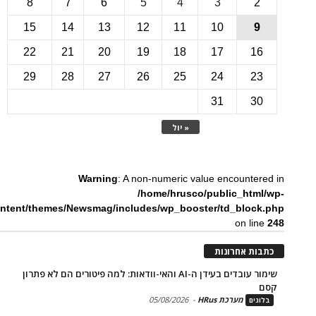
8
7
6
5
4
3
15
14
13
12
11
10
22
21
20
19
18
17
1
29
28
27
26
25
24
2
31
3
« יול
Warning
: A non-numeric value encounte
/home/hrusco/public_htm
content/themes/Newsmag/includes/wp_booster/td_bloc
on li
ת אחרונות
שימור עובדים בעידן ה-AI והאי-וודאות: למה פיטורים הם לא פתרון
מערכת HRus
-
05/08/2026
ים