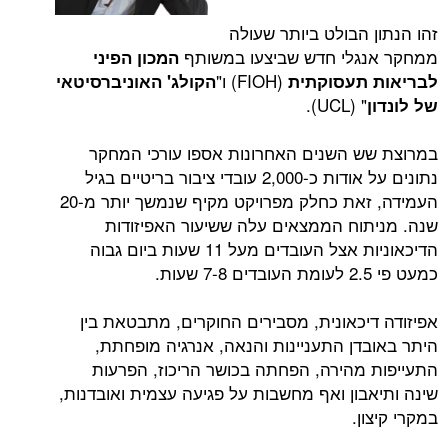
הבולט ביותר שעולה
גלי חדש שביצעו במשותף
המכון הפיני
(FIOH) ו"
תעסוקתית
הקולג' האוניברסיטאי
" (UCL).
 השנים האחרונות אספו עורכי המחקר
נתונים על אודות כ-2,000 עובדי ציבור בריטיים בגיל
העמידה, זאת כחלק מפרויקט מקיף שנמשך יותר מ-20
וח הממצאים עלה ששיעור האפיזודות
הדיכאוניות אצל העובדים מעל 11 שעות ביום גבוה
יכאונית, מסבירים החוקרים, מתבטאת בין
דן התעניינות והנאה, אנרגיה מופחתת,
מהירה, הפחתה בכושר הריכוז, הפרעות
בון ואף מחשבות על פגיעה עצמית ואובדנות,
ן.