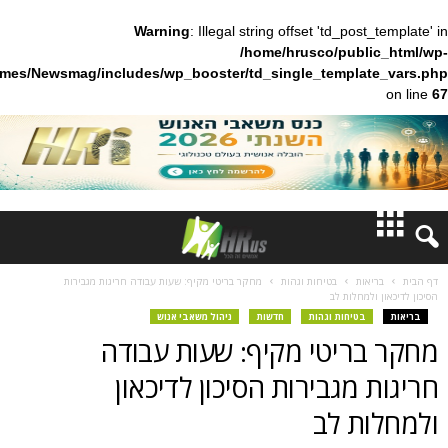
Warning
: Illegal string offset 'td_pos
/home/hrusco/publ
content/themes/Newsmag/includes/wp_booster/td_single_templa
חדשות
ות
בטיחות וגהות
מחקר בריטי מקיף: שעות עבודה חריגות מגבירות
מחלות לב
דעות
בטיחות וגהות
חדשות
ניהול משאבי אנוש
ריטי מקיף: שעות עבודה
ברנז'ה
מגבירות הסיכון לדיכאון
מאמרים
ת לב