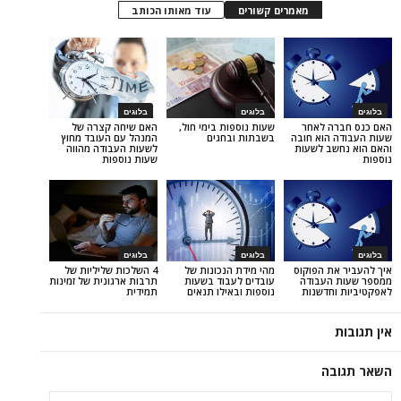
מאמרים קשורים
עוד מאותו הכותב
בלוגים
בלוגים
 לאחר
שעות נוספות בימי חול,
האם שיחה קצרה של
וא חובה
בשבתות ובחגים
המנהל עם העובד מחוץ
 לשעות
לשעות העבודה מהווה
שעות נוספות
בלוגים
בלוגים
 הפוקוס
מהי מידת הנכונות של
4 השלכות שליליות של
עבודה
עובדים לעבוד בשעות
תרבות ארגונית של זמינות
דשנות
נוספות ובאילו תנאים
תמידית
ה