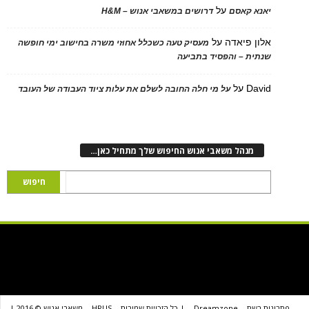
על
 קאסם
דרושים במשאבי אנוש – H&M
 פיאדה
על
מעסיק טעה כשכלל אחוזי משרה בחישוב ימי חופשה
ת – והפסיד בתביעה
D
על
על מי חלה החובה לשלם את עלות ציוד העבודה של העובד
נהל משאבי אנוש החיפוש שלך מתחיל כאן…
שת
Dreamzone
| כל הזכויות שמורות
HRUS
משאבי אנוש © 2016 |