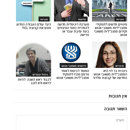
חדשות
חברות
לתפקידי
מערכת דיגיטלית חדשה
כיצד עולם העבודה החדש
בי אנוש
להסדרת כספי הפיצויים
פוגש את קבוצת ICL?
ית משאבי
בעת עזיבת עובד או
פרישה
דרושים משאבי אנוש
יא
המוסד לביטוח לאומי
בי אנוש
פרסם מכרז לתפקיד
ניהול עובדים
צת טלדור
סמנכ"ל/ית משאבי אנוש
לכבוד ראש השנה: להיות
לראש ולא לזנב
ה