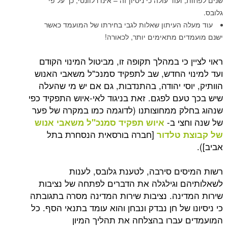
עוד עולה כי ניסיון זה – אינו רלוונטי, כך על פי
 העיתון שאלות לגבי בחירתו של המועמד כאשר
ם מתאימים יותר, לכאורה!
 כי במהלך תקופה זו, מביטול המינוי הקודם
י החדש, שב לתפקיד סמנכ"ל משאבי האנוש
סי יהודה, בהתנדבות, גם אם יש מי שהעלה
עם לפגם. זאת בניגוד לאי-איוש התפקיד כפי
ק ממחוצותנו (לדוגמה כמו במקרה של פער
צי ב-
איוש תפקיד סמנכ"ל משאבי אנוש
[חברה בורסאית הנסחרת בתל
 טלדור
ים סירבה, לטענת גלובס, לענות
 וגילגלה את הדברים לפתחה של נציבות
ינה. נציבות שירות המדינה מסרה בתגובתה
 של חן נבדק ונבחן והוא עומד בתנאי הסף. כל
עברו בהצלחה את תהליך המיון