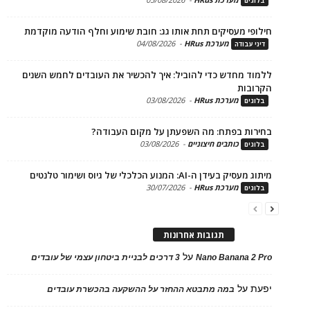
ים
פי מעסיקים תחת אותו גג: חובת שימוע וחלף הודעה מוקדמת
מערכת HRus
-
04/08/2026
 עבודה
ד מחדש כדי להוביל: איך להכשיר את העובדים לחמש השנים
בות
מערכת HRus
-
03/08/2026
ים
ות בפתח: מה השפעתן על מקום העבודה?
כותבים חיצוניים
-
03/08/2026
ים
בעידן ה-AI: המנוע הכלכלי של גיוס ושימור טלנטים
מערכת HRus
-
30/07/2026
ים
תגובות אחרונות
על
Nano Banana 2
3 דרכים לבניית ביטחון עצמי של עובדים
על
במה מתבטא ההחזר על ההשקעה בהכשרת עובדים