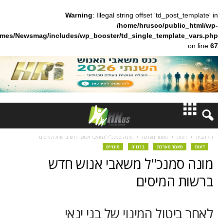
Warning
: Illegal string offset 'td_pos
/home/hrusco/publ
content/themes/Newsmag/includes/wp_booster/td_single_templa
חדשות
מאמר מערכת
מונה סמנכ"ל משאבי אנוש חדש ברשות המיסים
מר מערכת
ברנז'ה
מינויים
דעות
מנכ"ל משאבי אנוש חדש
ברנז'ה
המיסים
מאמרים
טול המינוי של בני ינאי