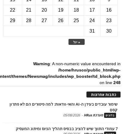
22
21
20
19
18
17
1
29
28
27
26
25
24
2
31
3
« יול
Warning
: A non-numeric value encounte
/home/hrusco/public_htm
content/themes/Newsmag/includes/wp_booster/td_bloc
on li
ת אחרונות
שימור עובדים בעידן ה-AI והאי-וודאות: למה פיטורים הם לא פתרון
מערכת HRus
-
05/08/2026
ים
מערכת HRus
-
05/08/2026