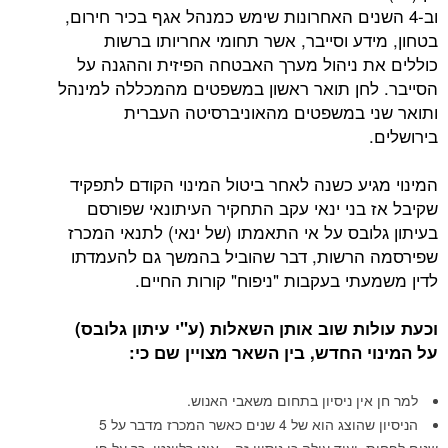
שנים האחרונות שימש כמנהל אגף בכיר חירום,
ע וסייבר, אשר תחומי אחריותו ברשות
 ניהול מערך האבטחה הפיזית וההגנה על
חן תואר ראשון במשפטים מהמכללה למינהל
 במשפטים מהאוניברסיטה העברית
יע כשנה לאחר ביטול המינוי הקודם לתפקיד
בני ינאי עקב התחקיר העיתונאי שפורסם
ובס על אי התאמתו (של ינאי) לתנאי המכרז
רשות, דבר שהוביל בהמשך גם להעמדתו
י בעקבות "ניפוח" קורות החיים.
ת שוב אותן השאלות (ע"י עיתון גלובס)
 החדש, בין השאר מצויין שם כי:
ין ניסיון בתחום משאבי האנוש.
הניסיון שהוצג הוא של 4 שנים כאשר המכרז מדבר על 5