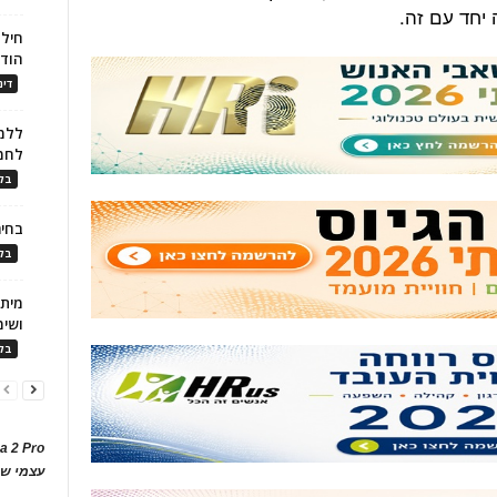
 יחד עם זה.
חילו
הוד
דינ
ללמו
לחמ
בלו
בחיר
בלו
ושימ
בלו
a 2 Pro
עצמי של