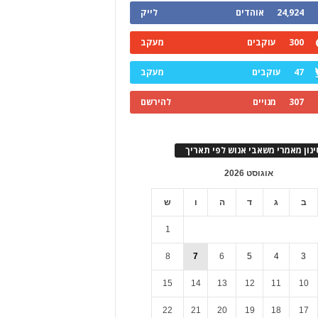
24,924
אוהדים
לייק
300
עוקבים
מעקב
47
עוקבים
מעקב
307
מנויים
להירשם
ינון מאמרי משאבי אנוש לפי תאריך
אוגוסט 2026
ב
ג
ד
ה
ו
ש
1
8
7
6
5
4
3
15
14
13
12
11
10
22
21
20
19
18
17