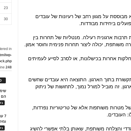
23
 מבוססת על מגוון רחב של רעיונות של עובדים
30
פועלים ביחידות מבודדות.
תרבות ארגונית רעילה. מנטליות של תחרות בין
ה משותפת, יכולה ליצור תחרות פנימית וחוסר אמון.
tered in
tml/wp-
חלקות אחרות בכישלונות, או לסרב לסייע לעמיתים
ock.php
line
248
תקשורת בתוך הארגון. התוצאה היא עובדים שחשים
כ
ון. זה מוביל למורל נמוך, לתחושות של ניתוק
הם ל
בלו
ל מטרות משותפות אלא של טריטוריות נפרדות,
: העובדים.
7 ע
ומית
הדדי והצלחה משותפת, שאותן בלתי אפשרי להשיג
בלו