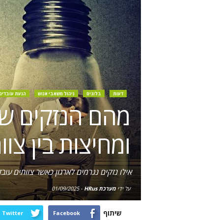
דעות
בלוגים
ניהול משאבי אנוש
הנעת עובדים
מהם הנזקים של 
ומחיצות בין צוו
אילו נזקים נגרמים לארגון כאשר צוותים עוב
על ידי
מערכת HRus
-
01/09/2025
שיתוף
Twitter
Facebook