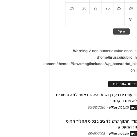
29
28
27
26
25
24
31
« יול
Warning
: A non-numeric value encoun
/home/hrusco/public_h
content/themes/Newsmag/includes/wp_booster/td_bl
on 
תבות אחרונות
שימור עובדים בעידן ה-AI והאי-וודאות: למה פיטורים
א פתרון קסם
מערכת HRus
-
05/08/2026
גים
מודי התווך שיש להציב בבסיס תהליך הגיוס
וג המעסיק
מערכת HRus
-
05/08/2026
גים