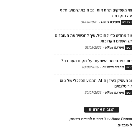
פי מעסיקים תחת אותו גג: חובת שימוע וחלף
עה מוקדמת
מערכת HRus
-
04/08/2026
י עבודה
ד מחדש כדי להוביל: איך להכשיר את העובדים
ש השנים הקרובות
מערכת HRus
-
03/08/2026
גים
ות בפתח: מה השפעתן על מקום העבודה?
כותבים חיצוניים
-
03/08/2026
גים
מיתוג מעסיק בעידן ה-AI: המנוע הכלכלי של גיוס
ור טלנטים
מערכת HRus
-
30/07/2026
גים
תגובות אחרונות
Nano Banan
על
3 דרכים לבניית ביטחון
 עובדים