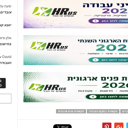
יפעת
על
עובדים
יאנא ק
אלון פיא
בחישוב 
David
ע
העבודה 
מ
כ
בדים
תקשורת במקום העבודה
תקשורת פנים ארגונית