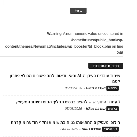
« יול
Warning
: A non-numeric value encountered in
/home/hrusco/public_html/wp-
content/themes/Newsmag/includes/wp_booster/td_block.php
on line
248
כתבות אחרונות
שימור עובדים בעידן ה-AI והאי-וודאות: למה פיטורים הם לא פתרון
קסם
מערכת HRus
-
05/08/2026
בלוגים
7 עמודי התווך שיש להציב בבסיס תהליך הגיוס ומיתוג המעסיק
מערכת HRus
-
05/08/2026
בלוגים
חילופי מעסיקים תחת אותו גג: חובת שימוע וחלף הודעה מוקדמת
מערכת HRus
-
04/08/2026
דיני עבודה