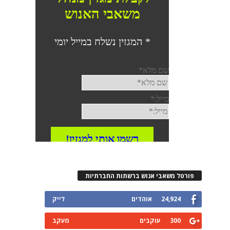
פורטל משאבי אנוש ברשתות החברתיות
24,924
אוהדים
לייק
300
עוקבים
מעקב