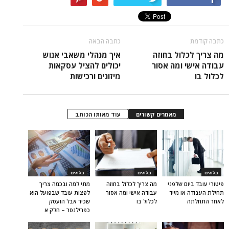
כתבה קודמת
כתבה הבאה
מה צריך לכלול בחוזה
איך מנהלי משאבי אנוש
עבודה אישי ומה אסור
יכולים להציל עסקאות
לכלול בו
מיזוגים ורכישות
מאמרים קשורים
עוד מאותו הכותב
בלוגים
בלוגים
בלוגים
פיטורי עובד ביום שלפני
מה צריך לכלול בחוזה
מתי למה ובכמה צריך
תחילת העבודה או מייד
עבודה אישי ומה אסור
לפצות עובד שבפועל הוא
לאחר התחלתה
לכלול בו
שכיר אבל הועסק
כפרילנסר – חלק א