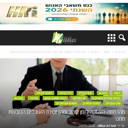
דף הבית
דעות
בלוגים
מהו חוזה העסקה לזמן קצוב ומהן זכויות העובדים הנובעות ממנו
דעות
בלוגים
יחסי עבודה
דיני עבודה
הסכמי עבודה
זכויות עובדים ומעסיקים
מן הפסיקה
ניהול משאבי אנוש
סליידר
סקירות
שכר עובדים
פיצויי פיטורין
תנאים סוציאליים
מהו חוזה העסקה לזמן קצוב ומהן זכויות העובדים הנובעות
ממנו
על ידי
מערכת HRus
-
24/05/2026