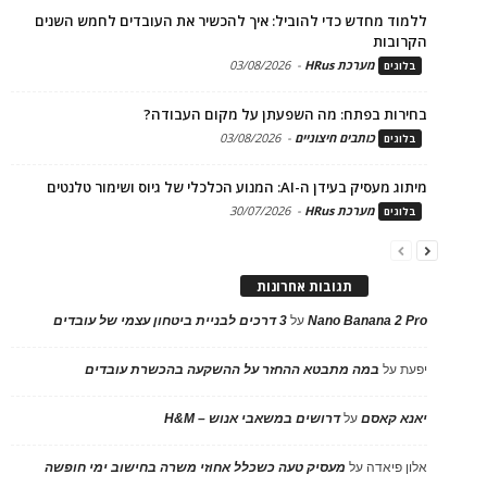
ללמוד מחדש כדי להוביל: איך להכשיר את העובדים לחמש השנים
הקרובות
מערכת HRus
-
03/08/2026
בלוגים
בחירות בפתח: מה השפעתן על מקום העבודה?
כותבים חיצוניים
-
03/08/2026
בלוגים
מיתוג מעסיק בעידן ה-AI: המנוע הכלכלי של גיוס ושימור טלנטים
מערכת HRus
-
30/07/2026
בלוגים
תגובות אחרונות
Nano Banana 2 Pro
על
3 דרכים לבניית ביטחון עצמי של עובדים
יפעת
על
במה מתבטא ההחזר על ההשקעה בהכשרת עובדים
יאנא קאסם
על
דרושים במשאבי אנוש – H&M
אלון פיאדה
על
מעסיק טעה כשכלל אחוזי משרה בחישוב ימי חופשה