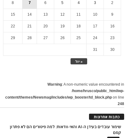
8
7
6
5
4
3
2
15
14
13
12
11
10
9
22
21
20
19
18
17
16
29
28
27
26
25
24
23
31
30
« יול
Warning
: A non-numeric value encountered in
/home/hrusco/public_html/wp-
content/themes/Newsmag/includes/wp_booster/td_block.php
on line
248
כתבות אחרונות
שימור עובדים בעידן ה-AI והאי-וודאות: למה פיטורים הם לא פתרון
קסם