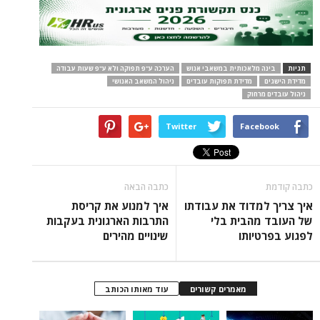
תגיות
בינה מלאכותית במשאבי אנוש
הערכה ע"פ תפוקה ולא ע"פ שעות עבודה
מדידת הישגים
מדידת תפוקות עובדים
ניהול המשאב האנושי
ניהול עובדים מרחוק
Twitter
Facebook
כתבה קודמת
כתבה הבאה
איך צריך למדוד את עבודתו
איך למנוע את קריסת
של העובד מהבית בלי
התרבות הארגונית בעקבות
לפגוע בפרטיותו
שינויים מהירים
מאמרים קשורים
עוד מאותו הכותב