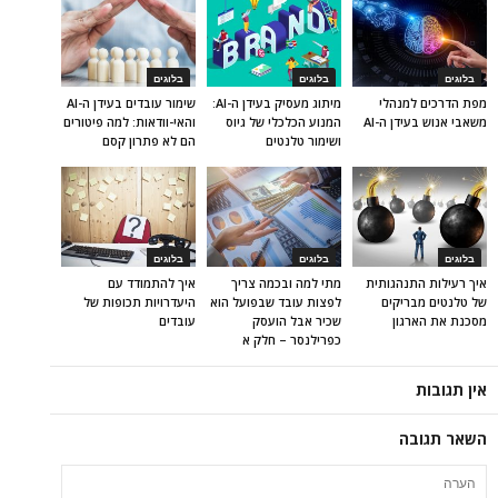
בלוגים
בלוגים
בלוגים
מפת הדרכים למנהלי
מיתוג מעסיק בעידן ה-AI:
שימור עובדים בעידן ה-AI
משאבי אנוש בעידן ה-AI
המנוע הכלכלי של גיוס
והאי-וודאות: למה פיטורים
ושימור טלנטים
הם לא פתרון קסם
בלוגים
בלוגים
בלוגים
איך רעילות התנהגותית
מתי למה ובכמה צריך
איך להתמודד עם
של טלנטים מבריקים
לפצות עובד שבפועל הוא
היעדרויות תכופות של
מסכנת את הארגון
שכיר אבל הועסק
עובדים
כפרילנסר – חלק א
אין תגובות
השאר תגובה