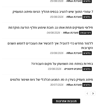
מערכת HRus
-
05/08/2026
בלוגים
7 עמודי התווך שיש להציב בבסיס תהליך הגיוס ומיתוג המעסיק
מערכת HRus
-
05/08/2026
בלוגים
חילופי מעסיקים תחת אותו גג: חובת שימוע וחלף הודעה מוקדמת
מערכת HRus
-
04/08/2026
דיני עבודה
ללמוד מחדש כדי להוביל: איך להכשיר את העובדים לחמש השנים
הקרובות
מערכת HRus
-
03/08/2026
בלוגים
בחירות בפתח: מה השפעתן על מקום העבודה?
כותבים חיצוניים
-
03/08/2026
בלוגים
מיתוג מעסיק בעידן ה-AI: המנוע הכלכלי של גיוס ושימור טלנטים
מערכת HRus
-
30/07/2026
בלוגים
תגובות אחרונות