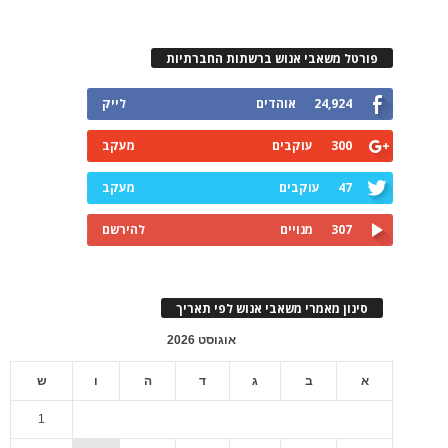
פורטל משאבי אנוש ברשתות החברתיות
24,924
אוהדים
לייק
300
עוקבים
מעקב
47
עוקבים
מעקב
307
מנויים
להירשם
סינון מאמרי משאבי אנוש לפי תאריך
אוגוסט 2026
א
ב
ג
ד
ה
ו
ש
1