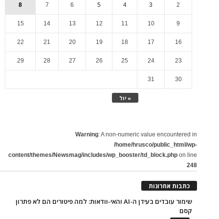
8
7
6
5
4
3
2
15
14
13
12
11
10
9
22
21
20
19
18
17
16
29
28
27
26
25
24
23
31
30
« יול
Warning
: A non-numeric value encountered in
/home/hrusco/public_html/wp-
content/themes/Newsmag/includes/wp_booster/td_block.php
on line
248
כתבות אחרונות
שימור עובדים בעידן ה-AI והאי-וודאות: למה פיטורים הם לא פתרון
קסם