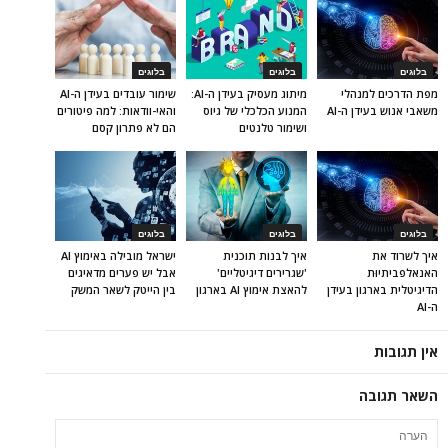
בלוגים
בלוגים
בלוגים
מפת הדרכים למנהלי
מיתוג מעסיק בעידן ה-AI:
שימור עובדים בעידן ה-AI
משאבי אנוש בעידן ה-AI
המנוע הכלכלי של גיוס
והאי-וודאות: למה פיטורים
ושימור טלנטים
הם לא פתרון קסם
בלוגים
בלוגים
בלוגים
איך לשרוד את
איך לבנות תוכנית
ישראל מובילה באימוץ AI
האנאלפביתיוּת
'שגרירים דיגיטליים'
אבל יש פערים מדאיגים
הדיגיטלית בארגון בעידן
להאצת אימוץ AI בארגון
בין הייטק לשאר המשק
ה-AI
אין תגובות
השאר תגובה