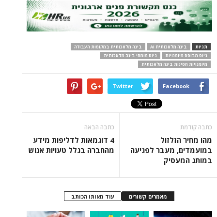
תגיות
בינה מלאכותית AI
בינה מלאכותית במקומות העבודה
גיוס מבוסס מיומנויות
גיוס מומחי בינה מלאכותית
מיומנויות חסינות בינה מלאכותית
Twitter
Facebook
כתבה קודמת
כתבה הבאה
מהו מחיר הזלזול
4 דוגמאות לדליפות מידע
במועמדים, מעבר לפגיעה
מהחברה בגלל טעויות אנוש
במותג המעסיק
מאמרים קשורים
עוד מאותו הכותב