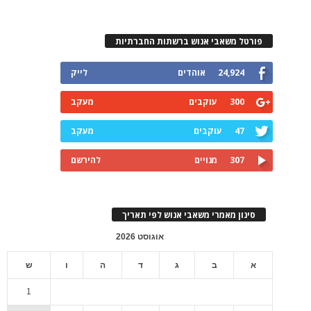
פורטל משאבי אנוש ברשתות החברתיות
24,924
אוהדים
לייק
300
עוקבים
מעקב
47
עוקבים
מעקב
307
מנויים
להירשם
סינון מאמרי משאבי אנוש לפי תאריך
אוגוסט 2026
א
ב
ג
ד
ה
ו
ש
1