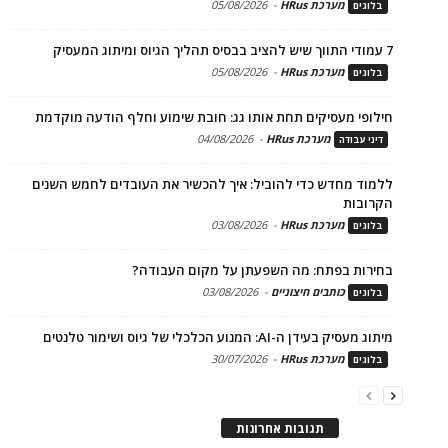
מערכת HRus
-
05/08/2026
בלוגים
7 עמודי התווך שיש להציב בבסיס תהליך הגיוס ומיתוג המעסיק
מערכת HRus
-
05/08/2026
בלוגים
חילופי מעסיקים תחת אותו גג: חובת שימוע וחלף הודעה מוקדמת
מערכת HRus
-
04/08/2026
דיני עבודה
ללמוד מחדש כדי להוביל: איך להכשיר את העובדים לחמש השנים
הקרובות
מערכת HRus
-
03/08/2026
בלוגים
בחירות בפתח: מה השפעתן על מקום העבודה?
כותבים חיצוניים
-
03/08/2026
בלוגים
מיתוג מעסיק בעידן ה-AI: המנוע הכלכלי של גיוס ושימור טלנטים
מערכת HRus
-
30/07/2026
בלוגים
תגובות אחרונות