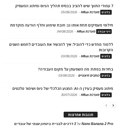
7 עמודי התווך שיש להציב בבסיס תהליך הגיוס ומיתוג המעסיק
מערכת HRus
-
05/08/2026
בלוגים
חילופי מעסיקים תחת אותו גג: חובת שימוע וחלף הודעה מוקדמת
מערכת HRus
-
04/08/2026
דיני עבודה
ללמוד מחדש כדי להוביל: איך להכשיר את העובדים לחמש השנים
הקרובות
מערכת HRus
-
03/08/2026
בלוגים
בחירות בפתח: מה השפעתן על מקום העבודה?
כותבים חיצוניים
-
03/08/2026
בלוגים
מיתוג מעסיק בעידן ה-AI: המנוע הכלכלי של גיוס ושימור טלנטים
מערכת HRus
-
30/07/2026
בלוגים
תגובות אחרונות
Nano Banana 2 Pro
על
3 דרכים לבניית ביטחון עצמי של עובדים