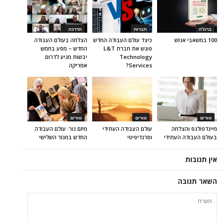
ברנז'ה
חברות
הדרכה
100 במשאבי אנוש
כיצד עולם העבודה החדש
הצלחה בעולם העבודה
פוגש את חברת L&T
החדש – מסע בחמש
Technology
יבשות מגיע לדרום
Services?
אמריקה
טורים
טורים
טורים
מיינדפולנס והצלחה
עולם העבודה העתידי
מיזם נור: עולם העבודה
בעולם העבודה העתידי
וסרנדיפיטי
החדש במגזר השלישי
אין תגובות
השאר תגובה