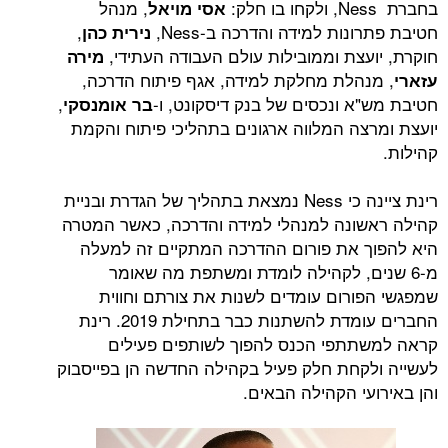
בחברת Ness, ולקחו בו חלק:
, מנהל
אסי מויאל
חטיבת פתרונות למידה והדרכה ב-Ness,
,
נירית כהן
חוקרת, יועצת וממובילות עולם העבודה העתידי,
מירה
, מנהלת מחלקת למידה, אגף פיתוח הדרכה,
עזארי
חטיבת מש"א ונכסים של בנק דיסקונט, ו-
,
בר אומנסקי
יועצת ומרצה המלווה ארגונים בתהליכי פיתוח והקמת
קהילות.
רינת ציינה כי Ness נמצאת בתהליך של הגדרת ובניית
קהילה ראשונה למנהלי למידה והדרכה, כאשר המטרה
היא להפוך את פורום ההדרכה המתקיים זה למעלה
מ-6 שנים, לקהילה לומדת ומשתפת מה שאומר
שמפגשי הפורום עומדים לשנות את צורתם וחווית
החברים עומדת להשתנות כבר בתחילת 2019. רינת
קראה למשתתפי הכנס להפוך לשותפים פעילים
לעשייה ולקחת חלק פעיל בקהילה החדשה הן בפייסבוק
והן באירועי הקהילה הבאים.