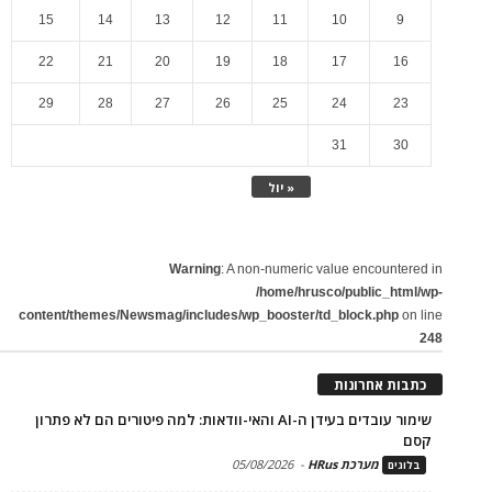
15
14
13
12
11
10
9
22
21
20
19
18
17
16
29
28
27
26
25
24
23
31
30
« יול
Warning
: A non-numeric value encountered in
/home/hrusco/public_html/wp-
content/themes/Newsmag/includes/wp_booster/td_block.php
on line
248
כתבות אחרונות
שימור עובדים בעידן ה-AI והאי-וודאות: למה פיטורים הם לא פתרון
קסם
מערכת HRus
-
05/08/2026
בלוגים