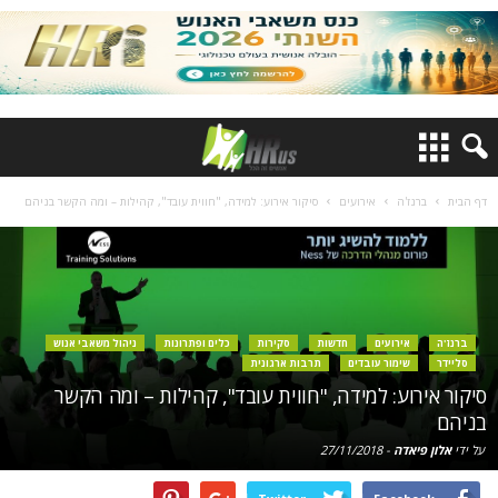
דף הבית
ברנז'ה
אירועים
סיקור אירוע: למידה, "חווית עובד", קהילות – ומה הקשר בניהם
ברנז'ה
אירועים
חדשות
סקירות
כלים ופתרונות
ניהול משאבי אנוש
סליידר
שימור עובדים
תרבות ארגונית
סיקור אירוע: למידה, "חווית עובד", קהילות – ומה הקשר
בניהם
על ידי
אלון פיאדה
-
27/11/2018