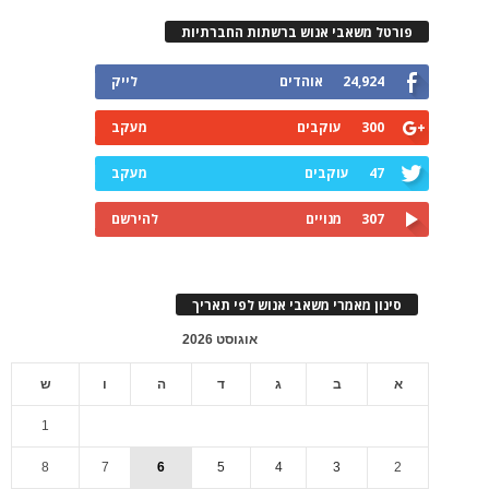
פורטל משאבי אנוש ברשתות החברתיות
24,924
אוהדים
לייק
300
עוקבים
מעקב
47
עוקבים
מעקב
307
מנויים
להירשם
סינון מאמרי משאבי אנוש לפי תאריך
אוגוסט 2026
א
ב
ג
ד
ה
ו
ש
1
8
7
6
5
4
3
2