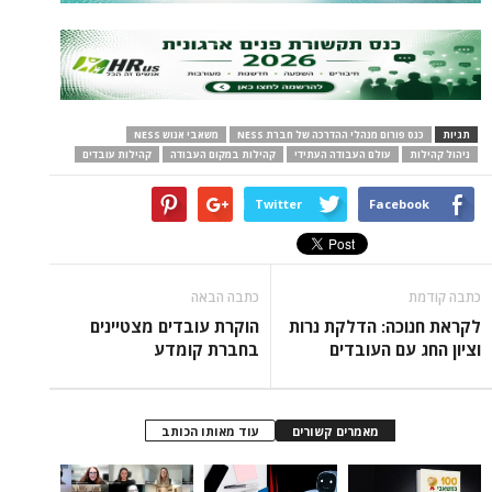
תגיות
כנס פורום מנהלי ההדרכה של חברת NESS
משאבי אנוש NESS
ניהול קהילות
עולם העבודה העתידי
קהילות במקום העבודה
קהילות עובדים
Twitter
Facebook
כתבה קודמת
כתבה הבאה
לקראת חנוכה: הדלקת נרות
הוקרת עובדים מצטיינים
וציון החג עם העובדים
בחברת קומדע
מאמרים קשורים
עוד מאותו הכותב