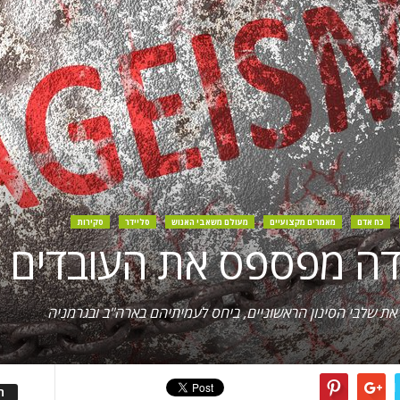
כח אדם
מאמרים מקצועיים
מעולם משאבי האנוש
סליידר
סקירות
ה מפספס את העובדים ה
ה