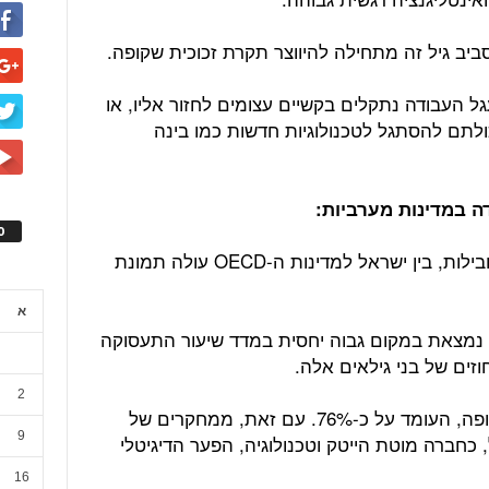
ביב גיל זה מתחילה להיווצר תקרת זכוכית שקופה.
שנפלטו ממעגל העבודה נתקלים בקשיים עצומים לחזור אליו, או
ולתם להסתגל לטכנולוגיות חדשות כמו בינה
ה במדינות מערביות:
ס
מהשוואה של נתוני חברות המחקר המובילות, בין ישראל למדינות ה-OECD עולה תמונת
א
כניים של ה-OECD, ישראל נמצאת במקום גבוה יחסית במדד שיעור התעסוקה
2
זהו נתון הגבוה מהממוצע במדינות אירופה, העומד על כ-76%. עם זאת, ממחקרים של
9
כחברה מוטת הייטק וטכנולוגיה, הפער הדיגיטלי
16