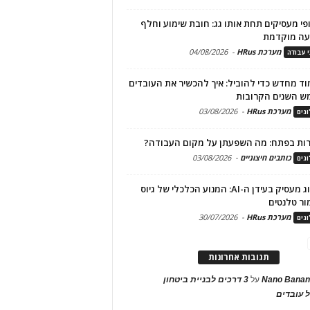
פי מעסיקים תחת אותו גג: חובת שימוע וחלף
עה מוקדמת
מערכת HRus
-
04/08/2026
י עבודה
ד מחדש כדי להוביל: איך להכשיר את העובדים
ש השנים הקרובות
מערכת HRus
-
03/08/2026
גים
ות בפתח: מה השפעתן על מקום העבודה?
כותבים חיצוניים
-
03/08/2026
גים
מיתוג מעסיק בעידן ה-AI: המנוע הכלכלי של גיוס
ור טלנטים
מערכת HRus
-
30/07/2026
גים
תגובות אחרונות
Nano Banan
על
3 דרכים לבניית ביטחון
 עובדים