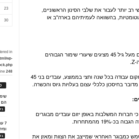
ים על קושי רב יותר לעבור את שלבי הסינון הראשוניים,
23
אוטומטיות, בהשוואה לעמיתיהם בארה"ב או
30
tered in
ממחקר של מכון גאלופ עולה, כי עובדים מעל גיל 45 מציגים שיעורי שימור הגבוהים
tml/wp-
ock.php
line
248
בעוד שעובדים צעירים נוטים להחליף מקום עבודה בכל שנה וחצי בממוצע, עובדים בני 45
מדובר בחיסכון כלכלי עצום בעלויות גיוס והכשרה.
כ
ם:
הם ל
בלו
כי חברות המשלבות באופן יזום עובדים מבוגרים
כ-19% מהמתחרות.
7 ע
ומית
שמש כמבוגר האחראי שמייצב את הצוות ומאזן את
בלו