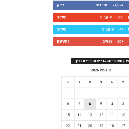
24,924
אוהדים
לייק
300
עוקבים
מעקב
47
עוקבים
מעקב
307
מנויים
להירשם
ינון מאמרי משאבי אנוש לפי תאריך
אוגוסט 2026
ב
ג
ד
ה
ו
ש
1
8
7
6
5
4
3
15
14
13
12
11
10
22
21
20
19
18
17