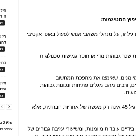
חילו
הוד
פוץ הסטיגמות:
דינ
 גיל זו, על מנהלי משאבי אנוש לפעול באופן אקטיבי
ללמו
לחמ
בלו
שכר גבוהות מדי או חוסר גמישות טכנולוגית
בחיר
בלו
ים' מיומנים, שאימצו את מהפכת המחשוב
ם, ורבים מהם מגלים פתיחות ונכונות גבוהות
ושימ
עית.
בלו
בסיכומו של דבר, העסקת עובדים מעל גיל 45 אינה רק מעשה של אחריות חברתית, אלא
a 2 Pro
דיים עובדות מיומנות, ומשיעורי עזיבה גבוהים של
עצמי של
ריהן של חברות המחקר מוכיחים באופן ברור, כי