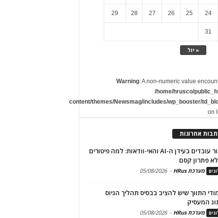
29
28
27
26
25
24
31
« יול
Warning
: A non-numeric value encoun
/home/hrusco/public_h
content/themes/Newsmag/includes/wp_booster/td_bl
on 
תבות אחרונות
שימור עובדים בעידן ה-AI והאי-וודאות: למה פיטורים
א פתרון קסם
מערכת HRus
-
05/08/2026
גים
מודי התווך שיש להציב בבסיס תהליך הגיוס
וג המעסיק
מערכת HRus
-
05/08/2026
גים