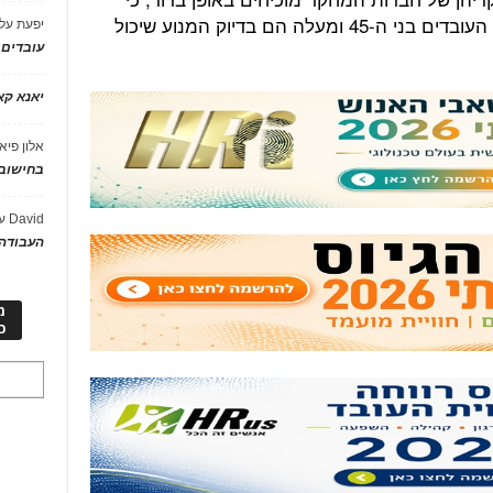
הניסיון, היציבות והחוסן שמביאים עמם העובדים בני ה-45 ומעלה הם בדיוק המנוע שיכול
יפעת
על
עובדים
יאנא ק
אלון פיא
בחישוב 
David
ע
העבודה 
מ
כ