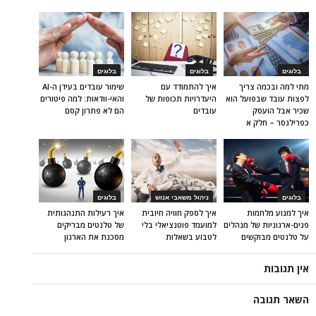
בלוגים
בלוגים
בלוגים
מתי למה ובכמה צריך
איך להתמודד עם
שימור עובדים בעידן ה-AI
לפצות עובד שבפועל הוא
היעדרויות תכופות של
והאי-וודאות: למה פיטורים
שכיר אבל הועסק
עובדים
הם לא פתרון קסם
כפרילנסר – חלק א
בלוגים
ניהול משאבי אנוש
בלוגים
איך למנוע מלחמות
איך לספק חוויה חיובית
איך רעילות התנהגותית
פנים-ארגוניות של מנהלים
למועמד פוטנציאלי בלי
של טלנטים מבריקים
על טלנטים מבוקשים
לטבוע בשאלות
מסכנת את הארגון
אין תגובות
השאר תגובה