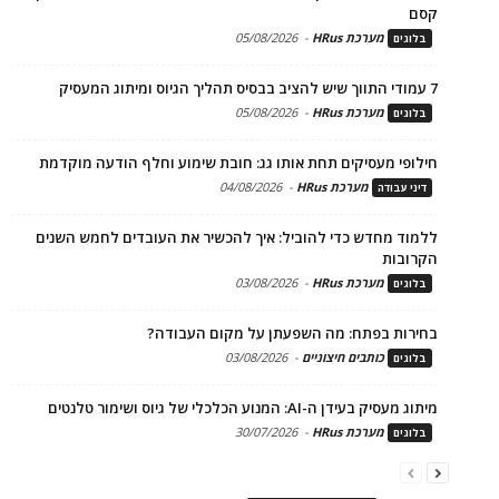
קסם
מערכת HRus
-
05/08/2026
בלוגים
7 עמודי התווך שיש להציב בבסיס תהליך הגיוס ומיתוג המעסיק
מערכת HRus
-
05/08/2026
בלוגים
חילופי מעסיקים תחת אותו גג: חובת שימוע וחלף הודעה מוקדמת
מערכת HRus
-
04/08/2026
דיני עבודה
ללמוד מחדש כדי להוביל: איך להכשיר את העובדים לחמש השנים
הקרובות
מערכת HRus
-
03/08/2026
בלוגים
בחירות בפתח: מה השפעתן על מקום העבודה?
כותבים חיצוניים
-
03/08/2026
בלוגים
מיתוג מעסיק בעידן ה-AI: המנוע הכלכלי של גיוס ושימור טלנטים
מערכת HRus
-
30/07/2026
בלוגים