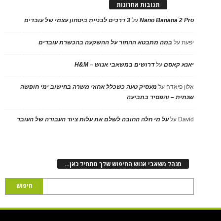
תגובות אחרונות
Nano Banana 2 Pro
על
3 דרכים לבניית ביטחון עצמי של עובדים
יפעת
על
במה מתבטא ההחזר על ההשקעה בהכשרת עובדים
יאנא קאסם
על
דרושים במשאבי אנוש – H&M
אלון פיאדה
על
מעסיק טעה כשכלל אחוזי משרה בחישוב ימי חופשה
שנתית – והפסיד בתביעה
David
על
על מי חלה החובה לשלם את עלות ציוד העבודה של העובד
מנהל משאבי אנוש החיפוש שלך מתחיל כאן…