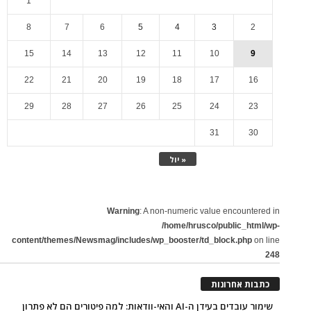
1
8
7
6
5
4
3
2
15
14
13
12
11
10
9
22
21
20
19
18
17
16
29
28
27
26
25
24
23
31
30
« יול
Warning
: A non-numeric value encountered in
/home/hrusco/public_html/wp-
content/themes/Newsmag/includes/wp_booster/td_block.php
on line
248
כתבות אחרונות
שימור עובדים בעידן ה-AI והאי-וודאות: למה פיטורים הם לא פתרון