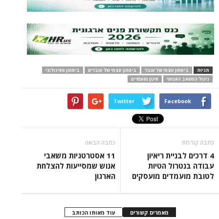
תגיות
ביטחון עצמי של עובד
ביטחון עצמי של עובדים
ביטחון פסיכולוגי
ניהול המשאב האנושי
סינון מועמדים
Twitter
Facebook
כתבה קודמת
כתבה הבאה
4 דרכים לבניית ריאיון
11 אסטרטגיות משאבי
עבודה בנטרול הטיות
אנוש שמסייעות להצלחת
לטובת מועמדים מועסקים
הארגון
מאמרים קשורים
עוד מאותו הכותב