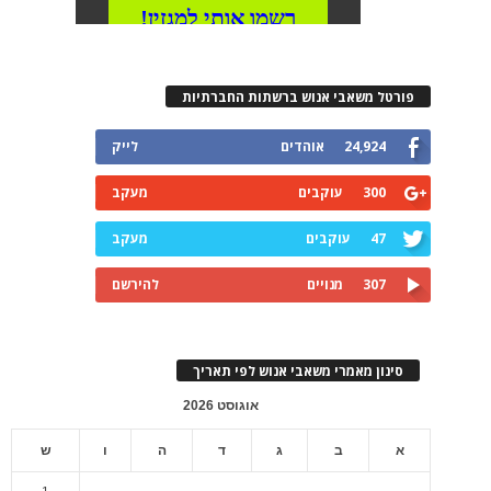
פורטל משאבי אנוש ברשתות החברתיות
24,924
אוהדים
לייק
300
עוקבים
מעקב
47
עוקבים
מעקב
307
מנויים
להירשם
סינון מאמרי משאבי אנוש לפי תאריך
אוגוסט 2026
א
ב
ג
ד
ה
ו
ש