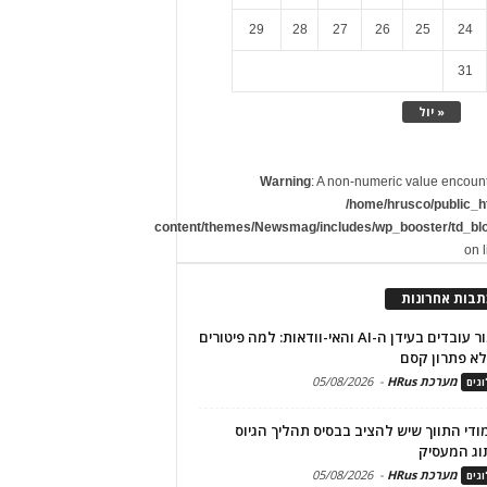
29
28
27
26
25
24
31
« יול
Warning
: A non-numeric value encoun
/home/hrusco/public_h
content/themes/Newsmag/includes/wp_booster/td_bl
on 
תבות אחרונות
שימור עובדים בעידן ה-AI והאי-וודאות: למה פיטורים
א פתרון קסם
מערכת HRus
-
05/08/2026
גים
מודי התווך שיש להציב בבסיס תהליך הגיוס
וג המעסיק
מערכת HRus
-
05/08/2026
גים