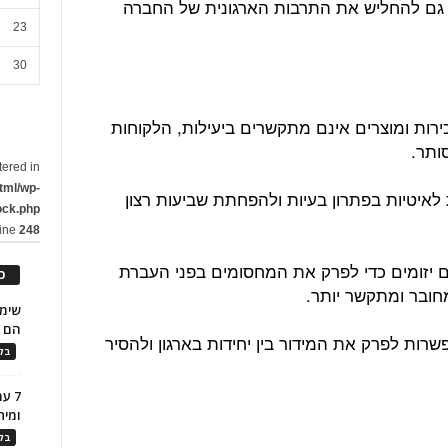
 גם להחליש את התרבות הארגונית של החברה
23
30
ירות ומוצרים אינם מתקשרים ביעילות, הלקוחות
ותר.
tered in
tml/wp-
לאיטיות בפתרון בעיות ולהפחתת שביעות רצון
ock.php
line
248
ם יזומים כדי לפרק את המחסומים בפני העברת
כ
מחובר ומתקשר יותר.
הם ל
אפשרות לפרק את המידור בין יחידות בארגון ולהסיר
בלו
7 ע
ומית
בלו