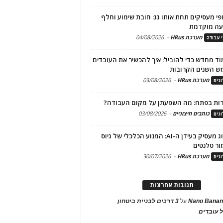
פי מעסיקים תחת אותו גג: חובת שימוע וחלף
עה מוקדמת
מערכת HRus
-
04/08/2026
י עבודה
ד מחדש כדי להוביל: איך להכשיר את העובדים
ש השנים הקרובות
מערכת HRus
-
03/08/2026
גים
ות בפתח: מה השפעתן על מקום העבודה?
כותבים חיצוניים
-
03/08/2026
גים
מיתוג מעסיק בעידן ה-AI: המנוע הכלכלי של גיוס
ור טלנטים
מערכת HRus
-
30/07/2026
גים
תגובות אחרונות
Nano Banan
על
3 דרכים לבניית ביטחון
 עובדים