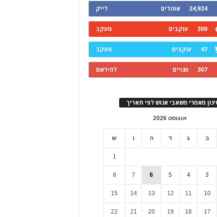
24,924
אוהדים
לייק
300
עוקבים
מעקב
47
עוקבים
מעקב
307
מנויים
להירשם
ינון מאמרי משאבי אנוש לפי תאריך
אוגוסט 2026
ב
ג
ד
ה
ו
ש
1
8
7
6
5
4
3
15
14
13
12
11
10
22
21
20
19
18
17