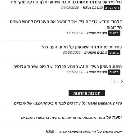
פי מעסיקים תחת אותו גג: חובת שימוע וחלף הודעה מוקדמת
מערכת HRus
-
04/08/2026
 עבודה
ד מחדש כדי להוביל: איך להכשיר את העובדים לחמש השנים
בות
מערכת HRus
-
03/08/2026
ים
ות בפתח: מה השפעתן על מקום העבודה?
כותבים חיצוניים
-
03/08/2026
ים
בעידן ה-AI: המנוע הכלכלי של גיוס ושימור טלנטים
מערכת HRus
-
30/07/2026
ים
תגובות אחרונות
על
Nano Banana 2
3 דרכים לבניית ביטחון עצמי של עובדים
על
במה מתבטא ההחזר על ההשקעה בהכשרת עובדים
על
 קאסם
דרושים במשאבי אנוש – H&M