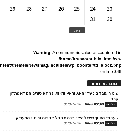
29
28
27
26
25
24
2
31
3
« יול
Warning
: A non-numeric value encounte
/home/hrusco/public_htm
content/themes/Newsmag/includes/wp_booster/td_bloc
on li
ת אחרונות
שימור עובדים בעידן ה-AI והאי-וודאות: למה פיטורים הם לא פתרון
מערכת HRus
-
05/08/2026
ים
מערכת HRus
-
05/08/2026
ים