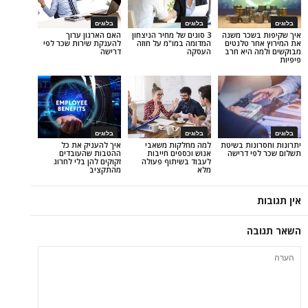
בלוגים
בלוגים
כר משנה
3 סוגים של מחיר הניצחון
האם הארגון ערוך
 טלנטים
המדומה במו"מ על חוזה
להענקת שירות שכר לפי
היא חרב
העסקה
דרישה
בלוגים
בלוגים
ות בשיטת
למה מחלקות משאבי
איך להעניק את כל
 דרישה
אנוש וכספים חייבות
ההטבות שהעובדים
לעבוד בשיתוף פעולה
זקוקים להן בלי לחרוג
מלא
מהתקציב
ה