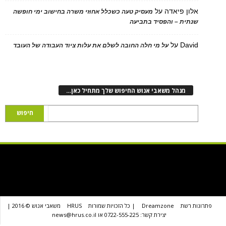
 פיאדה
על
מעסיק טעה כשכלל אחוזי משרה בחישוב ימי חופשה
ת – והפסיד בתביעה
D
על
על מי חלה החובה לשלם את עלות ציוד העבודה של העובד
נהל משאבי אנוש החיפוש שלך מתחיל כאן…
שת
Dreamzone
| כל הזכויות שמורות
HRUS
משאבי אנוש © 2016 |
יצירת קשר: 0722-555-225 או news@hrus.co.il