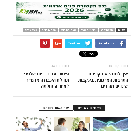
 שכר
מדיניות שכר
שכר והטבות
שכר עובדים
שכר עידוד
Twitter
Face
כתבה הבאה
את קריסת
פיטורי עובד ביום שלפני
גונית בעקבות
תחילת העבודה או מייד
רים
לאחר התחלתה
מאמרים קשורים
עוד מאותו הכותב