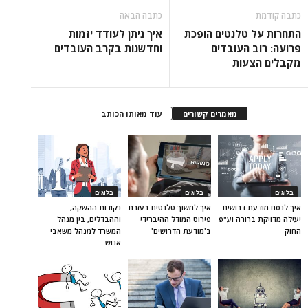
כתבה קודמת
כתבה הבאה
התחרות על טלנטים הופכת
איך ניתן לעודד יזמות
פרועה: רוב העובדים
וחדשנות בקרב העובדים
מקבלים הצעות
מאמרים קשורים
עוד מאותו הכותב
בלוגים
בלוגים
בלוגים
איך לנסח מודעת דרושים
איך למשוך טלנטים בעזרת
נקודות ההשקה,
יעילה מדויקת ברורה וע"פ
פירוט המודל ההיברידי
וההבדלים, בין מנהל
החוק
ב'מודעת הדרושים'
המשרד למנהל משאבי
אנוש