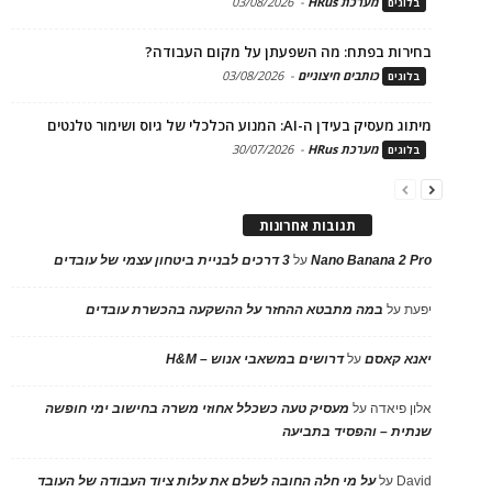
מערכת HRus
-
03/08/2026
בלוגים
בחירות בפתח: מה השפעתן על מקום העבודה?
כותבים חיצוניים
-
03/08/2026
בלוגים
מיתוג מעסיק בעידן ה-AI: המנוע הכלכלי של גיוס ושימור טלנטים
מערכת HRus
-
30/07/2026
בלוגים
תגובות אחרונות
Nano Banana 2 Pro
על
3 דרכים לבניית ביטחון עצמי של עובדים
יפעת
על
במה מתבטא ההחזר על ההשקעה בהכשרת עובדים
יאנא קאסם
על
דרושים במשאבי אנוש – H&M
אלון פיאדה
על
מעסיק טעה כשכלל אחוזי משרה בחישוב ימי חופשה
שנתית – והפסיד בתביעה
David
על
על מי חלה החובה לשלם את עלות ציוד העבודה של העובד