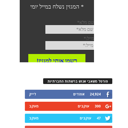
פורטל משאבי אנוש ברשתות החברתיות
24,924
אוהדים
לייק
300
עוקבים
מעקב
47
עוקבים
מעקב