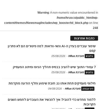
Warning
: A non-numeric value encountered in
/home/hrusco/public_html/wp-
content/themes/Newsmag/includes/wp_booster/td_block.php
on line
248
כתבות אחרונות
שימור עובדים בעידן ה-AI והאי-וודאות: למה פיטורים הם לא פתרון
קסם
מערכת HRus
-
05/08/2026
בלוגים
7 עמודי התווך שיש להציב בבסיס תהליך הגיוס ומיתוג המעסיק
מערכת HRus
-
05/08/2026
בלוגים
חילופי מעסיקים תחת אותו גג: חובת שימוע וחלף הודעה מוקדמת
מערכת HRus
-
04/08/2026
דיני עבודה
ללמוד מחדש כדי להוביל: איך להכשיר את העובדים לחמש השנים
הקרובות