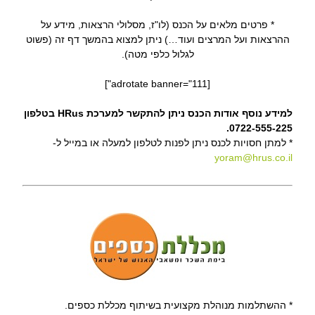
* פרטים מלאים על הכנס (לו"ז, מסלולי הרצאות, מידע על
ההרצאות ועל המרצים ועוד…) ניתן למצוא בהמשך דף זה (פשוט
לגלול כלפי מטה).
[adrotate banner="111"]
למידע נוסף אודות הכנס ניתן להתקשר למערכת HRus בטלפון
0722-555-225.
* למתן חסויות לכנס ניתן לפנות לטלפון למעלה או במייל ל-
yoram@hrus.co.il
* ההשתלמות מנוהלת מקצועית בשיתוף מכללת כספים.