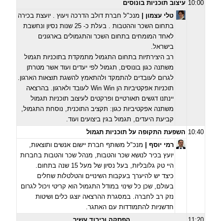
10:00
עיצוב תוכניות בונוסים
טלי עצמון |
מנכ"ל חברת דולב הדרכה ויעוץ . יועצת בכירה
בתחום השכר וההטבות . בעלת כ- 25 שנות נסיון ונחשבת
לאחד המומחים בתחום השכר והתגמולים בארגונים
בישראל.
רב היצירתיות בתחום התגמול מתמקדת בתוכניות תגמול
משתנה כגון בונוסים, תגמול לפי יעדים ועוד אשר מטרתן
לגרום לעובדים להתמקד ולהתאמץ להשגת תוצאות הארגון.
תוכניות אפקטיביות הן Win Win לעובד ולארגון. בהרצאה
יינתנו דגשים תאורטיים ופרקטים לעיצוב תוכניות תגמול
משתנה אפקטיביות כגון: תקציב התוכנית, נוסחת התגמול,
קביעת היעדים, תגמול בגין ביצועים ועוד.
10:40
השפעת התקופה על תוכניות תגמול
רמי יוסף |
מנכ"ל משותף חברת יישום אנשים ותוצאות,
יועץ בכיר לנושא שכר והטבות, מנהל שכר והטבות בחברות
היי טק גלובליות, בעל נסיון של מעל 15 שנה בתחום
.
כיצד יש להיערך בעקבות השינויים והטלטלות שחלים
בעולם, שכן כל שינוי במודל התגמול הוא קריטי ויכול לגרום
נזק רב לחברה. במסגרת ההרצאה יוצגו כלים ושיטות
חדשניות להתמודדות עם האתגר.
11:20
הפסקה וכיבוד עשיר