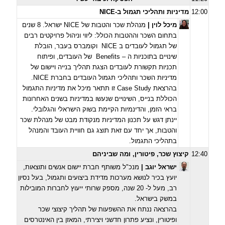
12:00
מדיניות ותהליכי תגמול ב-NICE
מיכל לוין
|
מנהלת שכר והטבות של NICE ישראל. 8 שנים
בתחום השכר וההטבות הכולל: ליווי וניהול פרויקטים רבים
של תגמול לעובדים ב NICE וקומברס בעבר, הובלת
שינויים בתוכניות ה – Benefits של העובדים, ופיתוח
תכניות תקשורת לעובדים
הצגת תהליך בנייה ויישום של
מדיניות השכר ותהליכי תגמול העובדים בחברת NICE.
בהרצאת
Case Study זו תתאר מיכל את מדיניות התגמול
הכוללת בנייס, השינויים שנעשו במדיניות בשנים האחרונות
בראי הזמן, והדינמיות הקיימת בשוק הישראלי והגלובלי.
יינתן דגש על תכנון המדיניות מנקודת מבט של מנהלת שכר
והטבות, אך יחד עם זאת תוצג גם חוויית העובד והמנהל
בתהליכי התגמול.
12:40
קיצוץ שכר, פיטורין, ומה שביניהם
ישראל יוגב
|
מנכ"ל משותף חברת יישום אנשים ותוצאות,
יועץ בכיר לנושא מערכות מדידת ביצועים ותגמול, בעל נסיון
רב, מעל ל- 20 שנה, מספק שרותי ייעוץ לחברות המובילות
במשק בישראל
.
בהרצאה ננתח את ההשפעות של תהליך קיצוצי שכר
ופיטורין, ונציע פתרון חדשני ויצירתי, המאזן בין האינטרסים