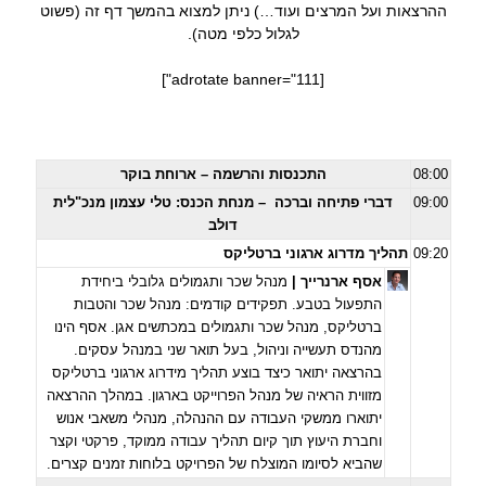
ההרצאות ועל המרצים ועוד…) ניתן למצוא בהמשך דף זה (פשוט
לגלול כלפי מטה).
[adrotate banner="111"]
08:00
התכנסות והרשמה – ארוחת בוקר
09:00
דברי פתיחה וברכה – מנחת הכנס: טלי עצמון מנכ"לית
דולב
09:20
תהליך מדרוג ארגוני ברטליקס
אסף ארנרייך
|
מנהל שכר ותגמולים גלובלי ביחידת
התפעול בטבע. תפקידים קודמים: מנהל שכר והטבות
ברטליקס, מנהל שכר ותגמולים במכתשים אגן. אסף הינו
מהנדס תעשייה וניהול, בעל תואר שני במנהל עסקים.
בהרצאה יתואר כיצד בוצע תהליך מידרוג ארגוני ברטליקס
מזווית הראיה של מנהל הפרוייקט בארגון. במהלך ההרצאה
יתוארו ממשקי העבודה עם ההנהלה, מנהלי משאבי אנוש
וחברת היעוץ תוך קיום תהליך עבודה ממוקד, פרקטי וקצר
שהביא לסיומו המוצלח של הפרויקט בלוחות זמנים קצרים.