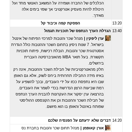
הכלכלים של החברה ושמירה על המשאב האנושי מחד ועל
היכולת להיות מעסיק אטרקטיבי אך שפוי בימים אלה
מאידך.
13:20
הפסקת קפה וכיבוד קל
13:40
הגדלת הערך הנתפס של תוכניות תגמול
ערן ליפקין
|
מנהל שכר והטבות למרכזי הפיתוח של אינטל
בישראל. 7 שנות ניסיון בתחום השכר וההטבות כולל הגדרת
אסטרטגית שכר והטבות, הובלת רכישות, פיתוח תוכניות
תקשורת. בעל תואר MBA מהאוניברסיטה העברית
בירושלים.
חלק מהאטרקטיביות של חבילת השכר וההטבות, אינה רק
באיזו מידה החבילה תחרותית ביחס לשוק, אלא גם האופן
שבו היא נתפסת ככזו על ידי העובדים, ובכך להשפיע על
רמת שביעות הרצון הנדרשת בכדי לשמר את העובדים.
בהרצאה ערן יסקור את העקרונות להבנית הערך הנתפס
של חבילת השכר וההטבות וכן את הקונספט ההוליסטי
שפותח באינטל והאופן בו הוא מיושם.
14:20
דברים שלא ידעתם על הפנסיה שלכם
אורן קאופמן |
מנהל תחום שכר והטבות
בחברת נס