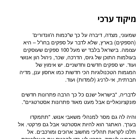
ערכי
דה, דיברה על כך ש"כמות ה'וונדורים'
בארץ, שלא לדבר על ספקים בחו"ל – היא
עצומה. בישראל בלבד יש מעל 100 ספקים שעוסקים
וכן של גיוס, הדרכה, שכר, ניהול הון אנושי
פקים חדשים וחדשניים. יש אימוץ של
כנולוגיות הכי חדשות כמו אחסון ענן, מדיה
-לרניג (לומדות) ועוד.
בישראל ישנם כל כך הרבה פתרונות חדשים
ליים אבל מעט מאוד פתרונות אסטרטגיים".
ם מסר למנהלי משאבי אנוש. "תתמקדו
גר הוא להיות אסטרטגי אבל גם פרקטי. אל
ת תהליכי מחשוב ארוכים ומורכבים. אל
תיד, בפרט לא כדי להכניס את האנליטיקס.