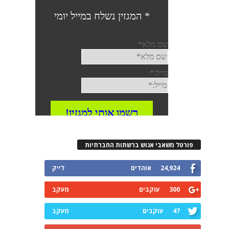
רטל משאבי אנוש ברשתות החברתיות
24,924
אוהדים
לייק
300
עוקבים
מעקב
47
עוקבים
מעקב