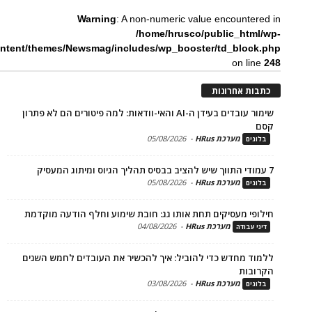
Warning
: A non-numeric value encounte
/home/hrusco/public_htm
content/themes/Newsmag/includes/wp_booster/td_bloc
on li
ת אחרונות
שימור עובדים בעידן ה-AI והאי-וודאות: למה פיטורים הם לא פתרון
מערכת HRus
-
05/08/2026
ים
מערכת HRus
-
05/08/2026
ים
פי מעסיקים תחת אותו גג: חובת שימוע וחלף הודעה מוקדמת
מערכת HRus
-
04/08/2026
 עבודה
ד מחדש כדי להוביל: איך להכשיר את העובדים לחמש השנים
בות
מערכת HRus
-
03/08/2026
ים