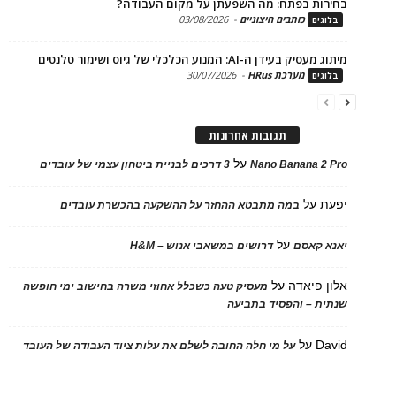
ות בפתח: מה השפעתן על מקום העבודה?
כותבים חיצוניים
-
03/08/2026
ים
בעידן ה-AI: המנוע הכלכלי של גיוס ושימור טלנטים
מערכת HRus
-
30/07/2026
ים
תגובות אחרונות
על
Nano Banana 2
3 דרכים לבניית ביטחון עצמי של עובדים
על
במה מתבטא ההחזר על ההשקעה בהכשרת עובדים
על
 קאסם
דרושים במשאבי אנוש – H&M
 פיאדה
על
מעסיק טעה כשכלל אחוזי משרה בחישוב ימי חופשה
ת – והפסיד בתביעה
D
על
על מי חלה החובה לשלם את עלות ציוד העבודה של העובד