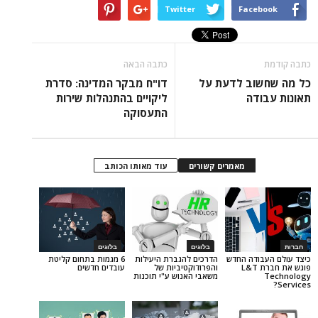
Twitter
Face
כתבה הבאה
וב לדעת על
דו"ח מבקר המדינה: סדרת
דה
ליקויים בהתנהלות שירות
התעסוקה
מאמרים קשורים
עוד מאותו הכותב
בלוגים
בלוגים
ודה החדש
הדרכים להגברת היעילות
6 מגמות בתחום קליטת
פוגש את חברת L&T
והפרודוקטיביות של
עובדים חדשים
משאבי האנוש ע"י תוכנות