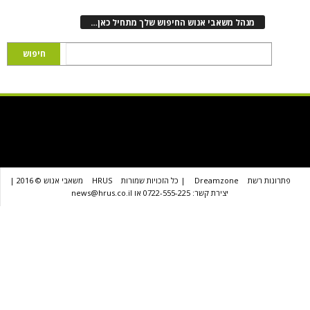
נהל משאבי אנוש החיפוש שלך מתחיל כאן…
שת
Dreamzone
| כל הזכויות שמורות
HRUS
משאבי אנוש © 2016 |
יצירת קשר: 0722-555-225 או news@hrus.co.il