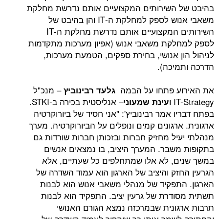
השירותים המקצועיים אותם נדרשת מחלקת
משאבי אנוש לספק למחלקת ה-IT והן בהיבט של
השירותים המקצועיים אותם נדרשת מחלקת ה-IT
קת משאבי אנוש (אפיון מערכות מתקדמות
ן אנושי, בחירת ספקים, הטמעת מערכות,
יכה).
ע פתחו על הבמה
– מנכ"ל
גלעד רבינוביץ
 ו
– אנליסטית בכירה ב-STKI.
עינת שמעוני
 אמר רבינוביץ': "אני חסיד של ביורוקרטיה
רגונים קמים ונופלים על הביורוקרטיה. מערך
יל מחזיק חברות ובזכותן חברות שורדות גם
שבר. המערך היציב, בו נמצאים אנשים
, לא אלו שמתחלפים כל שעתיים, אלא
זק והיציב של הארגון הוא עמוד השדרה של
תפקיד של מנהלי משאבי אנוש הוא לבנות
דרת של גרעין יציב. התפקיד הוא לבנות
ונית שבמרכזה נמצא הגורם האנושי
שמר אותו כך שיהפוך לעמוד השדרה של