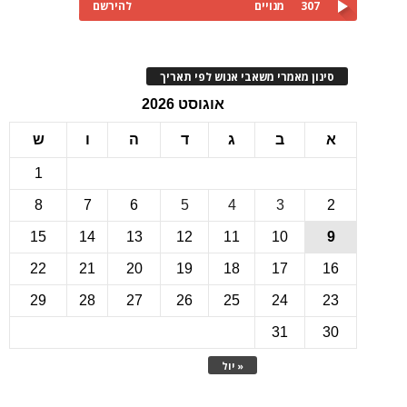
307
מנויים
להירשם
ינון מאמרי משאבי אנוש לפי תאריך
אוגוסט 2026
ב
ג
ד
ה
ו
ש
1
8
7
6
5
4
3
15
14
13
12
11
10
22
21
20
19
18
17
1
29
28
27
26
25
24
2
31
3
« יול