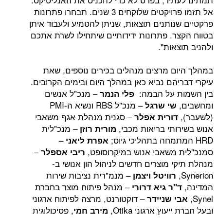
אל תזמו פרויקטים שלוקחים 3 שנים. תבחרו פתרונות
נותנים תוצאות, שניתן להטמיע ולעבוד איתן
ר. פתרונות ידידותיים שיתחילו לשרת אתכם
אות".
ם מרצים מנהלים בכירים נוספים, שאת
יהם נביא כאן במהלך היום ובימים הקרובים.
ת על הבמה:
– מנכ"ל אנשים
פלי הנמר
– מנכ"ל RBS ונשיא ה-PMI
שי שרגל
– סגנית מנהלת אגף משאבי
דורית אפלר
ותי בריאות מכבי,
– מנכ"לית
מורית רוזן
–
אפרת ליאני
משאבי אנוש במיקרוסופט,
–
ריבי אספלר
 מוצרים חדשים לניהול הון אנושי ב-
– מנמ"רית נציבות שירות
רוויטל ויצמן
– מנהל פיתוח מוצר בחברת
"ר גיא דרורי
– דוקטורנט, מרצה לפיתוח ארגוני
 שניידר
וץ ארגוני Otika,
, פסיכולוגית
מירב חמי