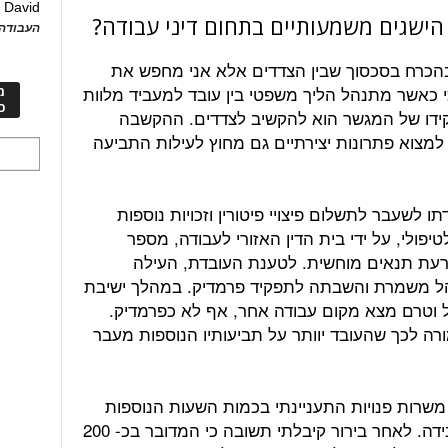
David
ע
הישגים משמעותיים בתחום דיני עבודה?
העבודה 
 בהכרח בסכסוך שבין הצדדים אלא אני מחפש את
כי כאשר מתנהל הליך משפטי בין עובד למעביד מלוות
מ
כ
ידו של המגשר הוא להקשיב לצדדים. ההקשבה
מצוא פתרונות יצירתיים גם מחוץ לעילות התביעה
 לשעבר לתשלום פיצויי פיטורין וזכויות נוספות
לטיפולי, על ידי בית הדין האזורי לעבודה, מספר
עת תנאים מוחשית. לטענת העובדת, העילה
הל משמרת והשבתה לתפקיד פרמדיק. במהלך ישיבת
ל וטרם מצא מקום עבודה אחר, אף לא כפרמדיק.
ה לכך שהעובד יוותר על תביעותיו הנוספות מעבר
 משרות פנויות התעניינתי בכמות השעות הנוספות
המשולמת לכל הפרמדיקים אצל המעבידה. לאחר בירור קיבלתי תשובה כי המדובר בכ- 200