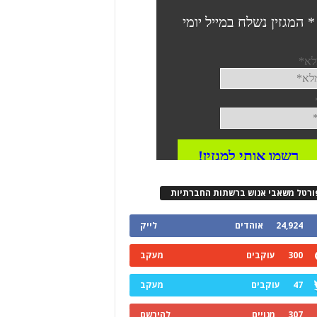
ורטל משאבי אנוש ברשתות החברתיות
24,924
אוהדים
לייק
300
עוקבים
מעקב
47
עוקבים
מעקב
307
מנויים
להירשם