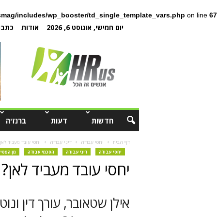
mag/includes/wp_booster/td_single_template_vars.php
on line
67
יום חמישי, אוגוסט 6, 2026
אודות
כתבו 
חדשות
דעות
ברנז'ה
דף הבית
יחסי עבודה
דיני עבודה
יחסי עובד מעביד לאן
יחסי עבודה
דיני עבודה
הסכמי עבודה
מן הפסי
יחסי עובד מעביד לאן?
אילן שטאובר, עורך דין ונוט