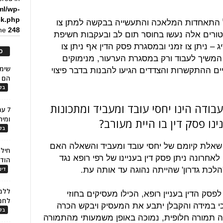
ml/wp-
ל התאחדות המלאכה והתעשייה בבקשה למתן צו
ck.php
ine
248
יטורים אלה נעשו בחוסר תום לב ובעקבות חשיפת
– ניתן צו זמני ובמסגרת פסק הדין אף ניתן צו
כ
המשיך לעבוד ורק במסגרת הערעור, מנימוקים
ים ההתקשרות והצדדים הגיעו להבנות בדבר פיצוי
הם ל
בלו
בודה הינו יחסי עובד ומעביד ומתכונות
7 ע
ומית
נו פסק דין בו היית מעורב?
בלו
שאלת קיומם של יחסי עובד ומעביד והשאלה האם
חילו
אחרונה ניתן פסק דין בעניינו של רפי רופא נגד
הוד
לכת גדרון' שהייתה נהוגה עד אותה עת.
דינ
סק הדין בעניין רופא, הכילו מעסיקים בחוזי
ללמו
לחמ
כי במידה והקבלן יתבע את המעסיק ויבקש הכרה
בלו
עה תמורה חלופית, נמוכה באופן משמעותי מהתמורה