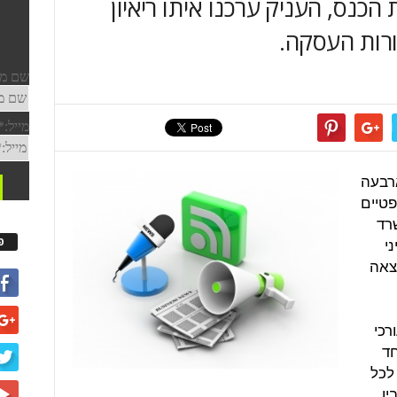
לי. לקראת הכנס, העניק ערכנו איתו ריאיון
ורות העסקה.
ארבעה
פטיים
רד
י
פ
צאה
רכי
חד
 לכל
ין