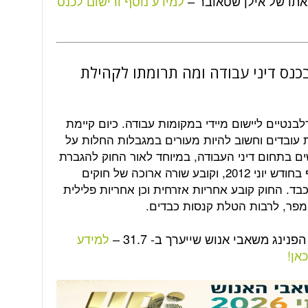
אתו של אילן שטאובר –
למידע נוסף ורישום לכנס
ס דיני עבודה ומה תרומתו לקהילת
נטיים ליישום מיידי במקומות עבודה. כיום קיימת
 עובדים וחשוב להיות מעורים במגבלות החלות על
ושים בתחום דיני העבודה, במיוחד לאור החוק להגברת
האכיפה של דיני העבודה שנכנס לתוקף בחודש יוני 2012, וקובע שורה ארוכה של חוקים
. החוק קובע אחריות אזרחית וכן אחריות פלילית
מפר, לרבות הטלת קנסות כבדים.
ינג משאבי אנוש שייערך ב- 31.7 –
למידע
אן!