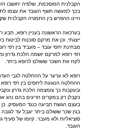
הקבלנית המוסכמת, שלפיה יחושבו הזכו
בכך למעשה חשף העובד את עצמו לתבי
היינו ההפרש בין התמורה הקבלנית שקי
בערכאה הראשונה בעניין רופא, תבע רו
ייצגתי, וכן את מרקם סוכנות לביטוח בע"
מבחינת יחסי עובד – מעביד בין רפי רופא
רפי רופא למרקם יושמה הלכת גדרון ו
לקזז את השכר ששולם לרופא ביתר.
רופא לא ערער על ההחלטה לגבי העדר יר
ההחלטה הנוגעת ליחסים בין רפי רופא
ובעקבות כך צומצמה הלכת גדרון ונקבע 
כקבלן רק במקרים חריגים בהם נהג אות
בעצם הגשת תביעה כנגד המעסיק. כן נ
בגין שכר ששולם ביתר יוגבל עד לגובה 
סוציאליות ולא מעבר. קיומו של סעיף 
העובד.