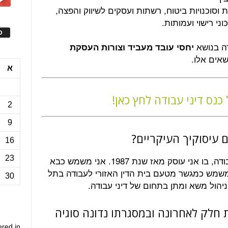
ת וסוכנויות ביטוח, רשתות ועסקים לשיווק והפצה,
ני רישוי ועמותות.
ס
דה בנושא
יחסי עובד מעביד וצורות העסקת
שאים אלו.
א
כנס דיני עבודה לחץ כאן!
2
9
עיסוקיך העיקריים?
16
23
התחום הקרוב לליבי הינו בעיקר דיני עבודה, בו אני עוסק מאז שנת 1987. אני משמש כבא
 משמש כמגשר מטעם בית הדין האזורי לעבודה בתל
30
וניהול משא ומתן בתחום של דיני עבודה.
ת חלק לאחרונה ובמסגרתו נדונה סוגיה
ered in