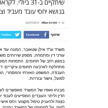
שיתקיים ב-31 ביו
בנושא יחסי עובד מעביד וצ
על ידי
מערכת HRus
-
02/07/2013
שיתוף
Twitter
Facebook
משרד עו"ד אילן שטאובר, המונה עוד 
עורכי דין ומתמחה, מספק שירותים מש
במגוון רחב של תחומים. התמחות המש
מתחלקת לארבעה תחומים עיקריים: דינ
העבודה, המשפט האזרחי והמסחרי, הו
לפועל, גישור ובוררות.
מבנהו ואופיו של המשרד מאפשרים לעו
הדין וליתר העובדים המסייעים לעבוד י
כצוות ולהעניק טיפול מקצועי ויחס אישי
לקוח. על לקוחותיו של המשרד נמנים, ב