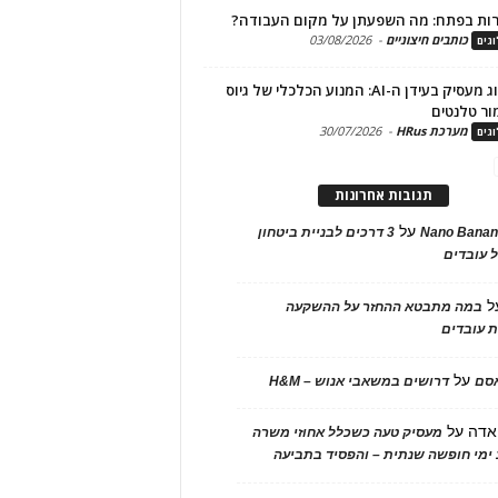
ות בפתח: מה השפעתן על מקום העבודה?
כותבים חיצוניים
-
03/08/2026
גים
מיתוג מעסיק בעידן ה-AI: המנוע הכלכלי של גיוס
ור טלנטים
מערכת HRus
-
30/07/2026
גים
תגובות אחרונות
על
Nano Banan
3 דרכים לבניית ביטחון
 עובדים
ל
במה מתבטא ההחזר על ההשקעה
 עובדים
על
אסם
דרושים במשאבי אנוש – H&M
אדה
על
מעסיק טעה כשכלל אחוזי משרה
ימי חופשה שנתית – והפסיד בתביעה