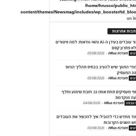
/home/hrusco/public_ht
content/themes/Newsmag/includes/wp_booster/td_blo
on l
תבות אחרונות
שימור עובדים בעידן ה-AI והאי-וודאות: למה פיטורים
א פתרון קסם
מערכת HRus
-
05/08/2026
גים
מודי התווך שיש להציב בבסיס תהליך הגיוס
וג המעסיק
מערכת HRus
-
05/08/2026
גים
פי מעסיקים תחת אותו גג: חובת שימוע וחלף
עה מוקדמת
מערכת HRus
-
04/08/2026
י עבודה
ד מחדש כדי להוביל: איך להכשיר את העובדים
ש השנים הקרובות
מערכת HRus
-
03/08/2026
גים