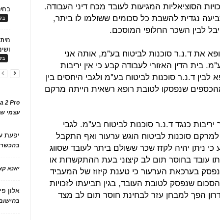
יות הסוציאליות המגיעות לעובד מכח דיני העבודה.
בחיר
עה נגדית להשבת כל סכומים ששולמו לו ביתר,
בלו
בל לבין השכר החלופי המוסכם.
ושימ
פא את ד.נ.ר סוכנות לביטוח בע"מ, אותה אני
בלו
מ. בית הדין האזורי לעבודה קבע כי אין יריבות
 לבין ד.נ.ר סוכנות לביטוח בע"מ ולגבי היחסים בין
מהכספים שנפסקו לטובת רופא רשאית הייתה מרקם
a 2 Pro
עצמי של
יבות כנגד ד.נ.ר סוכנות לביטוח בע"מ. לגבי
 למרקם סוכנות לביטוח הוגש ערעור ואף התקבל
יפעת
ע
כי ניתן יהיה לקזז שכר ששולם ביתר לעובד שסווג
בהכשרת
ו עובד בחוסר תום לב קיצוני בעת ההתקשרות או
פסק בערכאת הערעור כי טענת קיזוז של המעביד
יאנא ק
הסכום שנפסק לטובת העובד, בגין תביעתו לזכויות
אלון פי
גדרון הפך למבחן עזר לבחינת חוסר תום לב מצד
בחישוב 