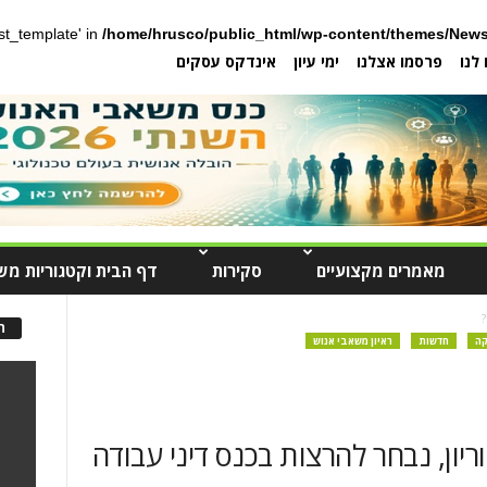
post_template' in
/home/hrusco/public_html/wp-content/themes/News
לנו
פרסמו אצלנו
ימי עיון
אינדקס עסקים
מאמרים מקצועיים
סקירות
דף הבית וקטגוריות מש
?
ה
קה
חדשות
ראיון משאבי אנוש
וריון, נבחר להרצות בכנס דיני עבודה