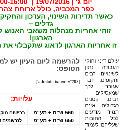
יום ג' | 19/07/2016 | 08:00-16:00
כפר המכביה, כולל ארוחת צהרי
כאשר תדירות השינוי, העדכון והחקי
גדלים –
זוהי אחריות מנהל/ת משאבי האנוש 
הארגון!
זו אחריות הארגון לדאוג שתקבל/י את 
להרשמה ליום העיון יש למ
עולם דיני וחוקי
העבודה נתון
הטופס:
לשינויים רבים
ותקופים, דבר
[adrotate banner="293"]
שגורר לכך
שמעסיקים
עלויות:
רבים, קטנים
כגדולים, אינם
תמיד מודעים
560 ש"ח + מע"מ
ברישום מוקדם עד 
לכל החובות
650 ש"ח + מע"מ
לנרשמים אחרי ה
שעליהם לעמוד