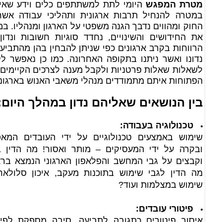
מטרת המפגש
היומי לתת למשתתפים כלים וידע שאית
במטרה להנחיל תרבות ארגונית ותהליכי עבודה אשר
החוק ומהווים נדבך הגנה משפטי על הארגון ומנהליו. ב
את החידושים והשינויים, נחדד סוגיות חשובות ונדו
הרווחות בקרב ארגונים כפי שניתן להבחין בהן מהתביע
נדונו ואשר ניתנו בתקופה האחרונה. כמו כן נאפשר 
לשאלות שאלות פרטניות ולקבל מענה לצרכים הקיימים 
הפתוחות איתם מתמודדים מנהלי משאבי האנוש בארגונ
בין הנושאים שאליהם נדון במהלך היום:
טכנולוגיה בעבודה:
שימוש באמצעים טכנולוגיים על ידי העובדים המא
ובקרה על ידי המעסיקים – מותר ואסור! מה הדין ב
וקבצים על גבי המחשב והפלאפון הארגוני הנמצא בר
מה הדין לגבי שימוש בתוכנות מעקב, איכון סלולארי,
שימוש במצלמות ועוד?
פיטורי עובדים:
איסור פיטורים כתגובה לתביעה, סיבה מספקת לפיט