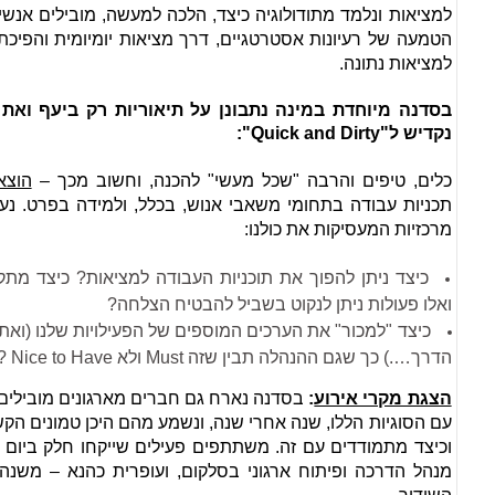
למציאות ונלמד מתודולוגיה כיצד, הלכה למעשה, מובילים אנש
הטמעה של רעיונות אסטרטגיים, דרך מציאות יומיומית והפיכת
למציאות נתונה.
בסדנה מיוחדת במינה נתבונן על תיאוריות רק ביעף ואת 
נקדיש ל"Quick and Dirty":
כלים, טיפים והרבה "שכל מעשי" להכנה, וחשוב מכך –
הוצא
תכניות עבודה בתחומי משאבי אנוש, בכלל, ולמידה בפרט. נע
מרכזיות המעסיקות את כולנו:
כיצד ניתן להפוך את תוכניות העבודה למציאות? כיצד מתקצ
ואלו פעולות ניתן לנקוט בשביל להבטיח הצלחה?
כיצד "למכור" את הערכים המוספים של הפעילויות שלנו (ואת 
הדרך….) כך שגם ההנהלה תבין שזה Must ולא Nice to Have ?
הצגת מקרי אירוע
:
בסדנה נארח גם חברים מארגונים מובילים
עם הסוגיות הללו, שנה אחרי שנה, ונשמע מהם היכן טמונים הקש
וכיצד מתמודדים עם זה. משתתפים פעילים שייקחו חלק ביום זה
מנהל הדרכה ופיתוח ארגוני בסלקום, ועופרית כהנא – משנה