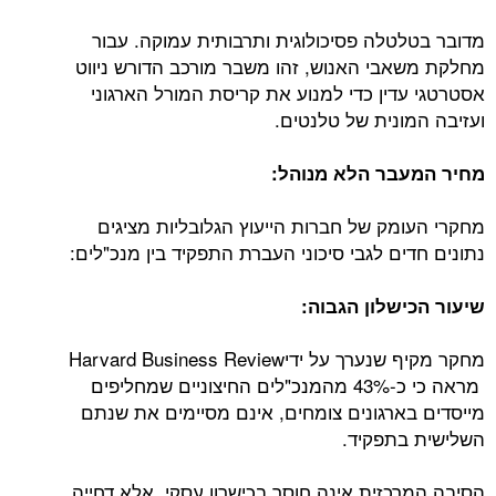
מדובר בטלטלה פסיכולוגית ותרבותית עמוקה. עבור
מחלקת משאבי האנוש, זהו משבר מורכב הדורש ניווט
אסטרטגי עדין כדי למנוע את קריסת המורל הארגוני
ועזיבה המונית של טלנטים.
מחיר המעבר הלא מנוהל:
מחקרי העומק של חברות הייעוץ הגלובליות מציגים
נתונים חדים לגבי סיכוני העברת התפקיד בין מנכ"לים:
שיעור הכישלון הגבוה:
מחקר מקיף שנערך על ידיHarvard Business Review
מראה כי כ-43% מהמנכ"לים החיצוניים שמחליפים
מייסדים בארגונים צומחים, אינם מסיימים את שנתם
השלישית בתפקיד.
הסיבה המרכזית אינה חוסר בכישרון עסקי, אלא דחייה