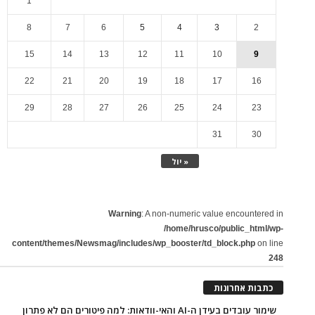
1
8
7
6
5
4
3
2
15
14
13
12
11
10
9
22
21
20
19
18
17
16
29
28
27
26
25
24
23
31
30
« יול
Warning
: A non-numeric value encountered in
/home/hrusco/public_html/wp-
content/themes/Newsmag/includes/wp_booster/td_block.php
on line
248
כתבות אחרונות
שימור עובדים בעידן ה-AI והאי-וודאות: למה פיטורים הם לא פתרון