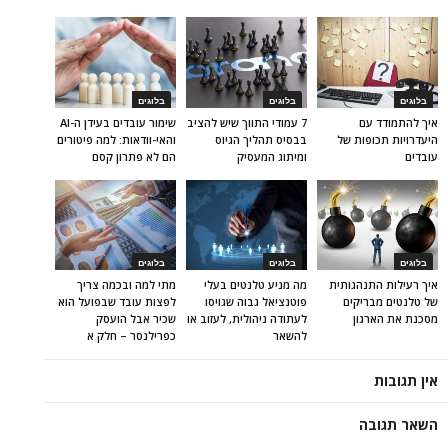
בלוגים
בלוגים
בלוגים
איך להתמודד עם
7 עמודי התווך שיש להציב
שימור עובדים בעידן ה-AI
היעדרויות תכופות של
בבסיס תהליך הגיוס
והאי-וודאות: למה פיטורים
עובדים
ומיתוג המעסיק
הם לא פתרון קסם
בלוגים
בלוגים
בלוגים
איך רעילות התנהגותית
מה מניע טלנטים בעלי
מתי למה ובכמה צריך
של טלנטים מבריקים
פוטנציאל גבוה שגויסו
לפצות עובד שבפועל הוא
מסכנת את הארגון
לעתודה ניהולית, לעזוב או
שכיר אבל הועסק
להשאר
כפרילנסר – חלק א
אין תגובות
השאר תגובה