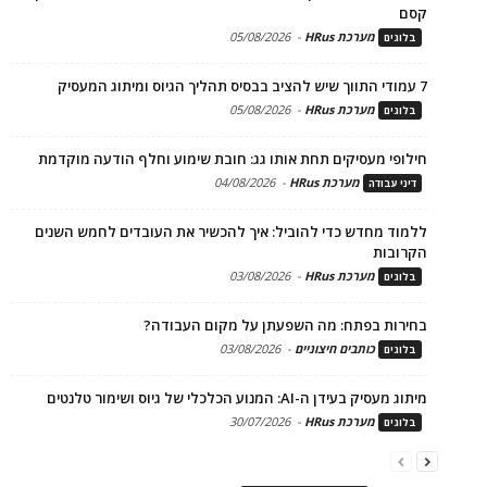
קסם
מערכת HRus
-
05/08/2026
בלוגים
7 עמודי התווך שיש להציב בבסיס תהליך הגיוס ומיתוג המעסיק
מערכת HRus
-
05/08/2026
בלוגים
חילופי מעסיקים תחת אותו גג: חובת שימוע וחלף הודעה מוקדמת
מערכת HRus
-
04/08/2026
דיני עבודה
ללמוד מחדש כדי להוביל: איך להכשיר את העובדים לחמש השנים
הקרובות
מערכת HRus
-
03/08/2026
בלוגים
בחירות בפתח: מה השפעתן על מקום העבודה?
כותבים חיצוניים
-
03/08/2026
בלוגים
מיתוג מעסיק בעידן ה-AI: המנוע הכלכלי של גיוס ושימור טלנטים
מערכת HRus
-
30/07/2026
בלוגים