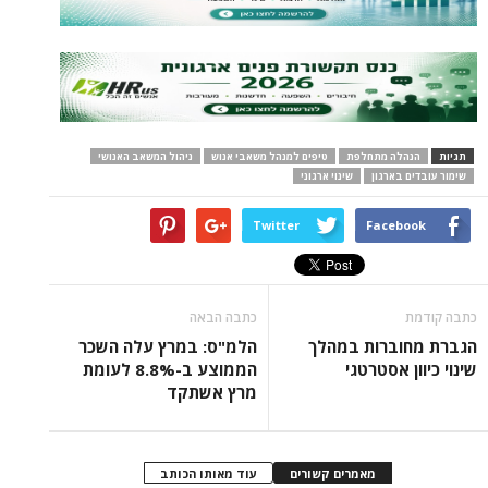
תגיות
הנהלה מתחלפת
טיפים למנהל משאבי אנוש
ניהול המשאב האנושי
שימור עובדים בארגון
שינוי ארגוני
Twitter
Facebook
כתבה קודמת
כתבה הבאה
הגברת מחוברות במהלך
הלמ"ס: במרץ עלה השכר
שינוי כיוון אסטרטגי
הממוצע ב-8.8% לעומת
מרץ אשתקד
מאמרים קשורים
עוד מאותו הכותב