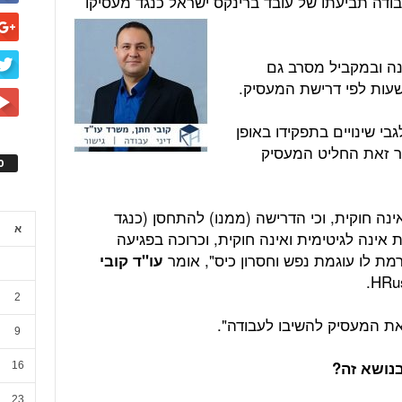
עבודה תביעתו של עובד ברינקס ישראל כנגד מעסיקו
נה ובמקביל מסרב גם
י שינויים בתפקידו באופן
ר זאת החליט המעסיק
ס
ינה חוקית, וכי הדרישה (ממנו) להתחסן (כנגד
א
ת אינה לגיטימית ואינה חוקית, וכרוכה בפגיעה
ורמת לו עוגמת נפש וחסרון כיס", אומר
עו"ד קובי
2
את המעסיק להשיבו לעבודה".
9
נושא זה?
16
23