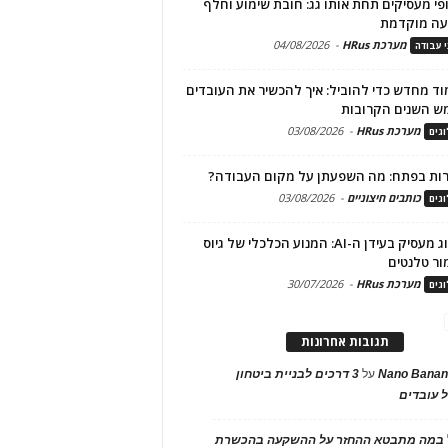
פי מעסיקים תחת אותו גג: חובת שימוע וחלף
עה מוקדמת
מערכת HRus
-
04/08/2026
י עבודה
ד מחדש כדי להוביל: איך להכשיר את העובדים
ש השנים הקרובות
מערכת HRus
-
03/08/2026
גים
ות בפתח: מה השפעתן על מקום העבודה?
כותבים חיצוניים
-
03/08/2026
גים
מיתוג מעסיק בעידן ה-AI: המנוע הכלכלי של גיוס
ור טלנטים
מערכת HRus
-
30/07/2026
גים
תגובות אחרונות
Nano Banan
על
3 דרכים לבניית ביטחון
 עובדים
במה מתבטא ההחזר על ההשקעה בהכשרת