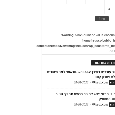
31
« יול
Warning
: A non-numeric value encoun
/home/hrusco/public_h
content/themes/Newsmag/includes/wp_booster/td_bl
on 
תבות אחרונות
שימור עובדים בעידן ה-AI והאי-וודאות: למה פיטורים
א פתרון קסם
מערכת HRus
-
05/08/2026
גים
מודי התווך שיש להציב בבסיס תהליך הגיוס
וג המעסיק
מערכת HRus
-
05/08/2026
גים