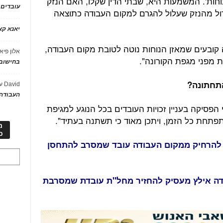
נוחות'. המשמעות היא, שבתי הדין שקלו, האם הנזק
עובדים
דול מהנזק שעלול להגרם למקום העבודה כתוצאה
יאנא ק
ה קובעים שמאזן הנוחות נוטה לטובת מקום העבודה,
אלון פיא
 מפני מגפת הקורונה".
בחישוב 
התחתונה?
David
ע
העבודה 
הפסיקה בעניין זכויות העובדים בכל הנוגע למגיפת
פתחת כל הזמן, ויתכן מאוד כי תשתנה בעתיד".
מ
כ
 להרחיק ממקום העבודה עובד שמסרב להתחסן
דה אילץ מעסיק להחזיר מחל"ת עובדת שמסרבת