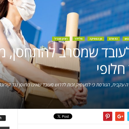
נוש
כח אדם
מן הפסיקה
סליידר
ראיון מנכ"ל
עובד שמסרב להתחסן, מ
חלופי
דה עקבית, הגורסת כי למעסיק זכות לדרוש מעובד שאינו מחוסן נגד קורונה
ה