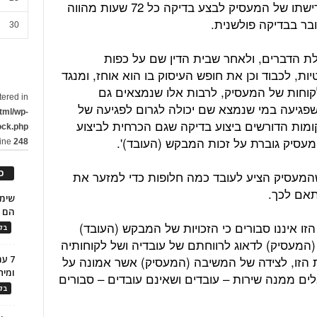
"בית הדין דחה את הבקשה וקבע, כי דרישתו של המעסיק לבצע בדיקה כל 72 שעות מהווה
בר בבדיקה פולשנית.
30
לת הדברים, ולאחר שבית הדין שם על כפות
, לכבוד וכן את חופש העיסוק בו הוא אוחז, ומנגד
לקוחות של המעסיק, לרבות אלו שנמצאים גם
tered in
שפגיעה במי שנמצא שם יכולה לגרום לפגיעה של
tml/wp-
מות הדורשים ביצוע בדיקה שגם הכרחית לביצוע
ock.php
המעסיק גוברת על זכות המבקש (העובד)'.
line
248
כ
 שהמעסיק הציע לעובד כמה חלופות כדי למזער את
תאם לכך.
הם ל
 הזו איננו סבורים כי הזכויות של המבקש (העובד)
בלו
המעסיק) לדאוג לרווחתם של עובדיה ושל לקוחותיה
7 ע
ת הזו, לצידה של המשיבה (המעסיק) אשר אמונה על
ומית
ם ממנה שירות – עובדים ושאינם עובדים – סבורים
בלו