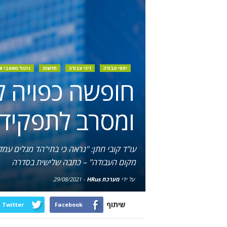
יחסי עבודה
דיני עבודה
חדשות
ניהול משאבי א
חופשה כפויה ל
ומסרב לתפקיד 
עו"ד קובי חתן: "נראה כי בתי"הד מגלים עמ
מקום העבודה" – כתבה שלישית בסדרה
על ידי
מערכת HRus
-
29/08/2021
שיתוף
Twitter
Facebook