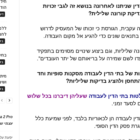
חילו
ן שניתנו לאחרונה בנושא זה לגבי זכויות
הוד
יקת קורונה שלילית?
דינ
ה עקבית, הגורסת כי זכותו של המעסיק לדרוש
ללמו
לחמ
 בתנאים שונים כדי להגיע אל מקום העבודה.
בלו
ה שליליות, וגם ביצוע שינויים מסוימים בתפקיד
בחיר
דו לשם שמירה על בריאותם של יתר העובדים".
בלו
ת של בתי הדין לעבודה מסקנות סופיות וחד
חסן ולהציג בדיקות שליליות?
ושימ
בלו
ות בתי הדין לעבודה
שעליהן דיברנו בכל שלוש
 לסעד זמני.
ן לעבודה הן לכאוריות בלבד, לפני שמיעת כלל
a 2 Pro
עצמי של
רת פסק הדין הסופי.
יפעת
על