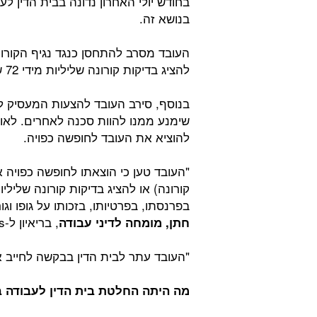
בחודש יולי האחרון נדונה בבית הדין ל
בנושא זה.
העובד מסרב להתחסן כנגד נגיף הקורו
להציג בדיקות קורונה שליליות מידי 72 שעות לפי דרישת המעסיק.
בנוסף, סירב העובד להצעות המעסיק לגב
שימנע ממנו להוות סכנה לאחרים. לאו
להוציא את העובד לחופשה כפויה.
"העובד טען כי הוצאתו לחופשה כפויה א
קורונה) או להציג בדיקות קורונה שליליו
בפרנסתו, בפרטיותו, בזכותו על גופו וג
, בריאיון ל-HRus.
חתן, מומחה לדיני עבודה
"העובד עתר לבית הדין בבקשה לחייב 
מה היתה החלטת בית הדין לעבודה ב