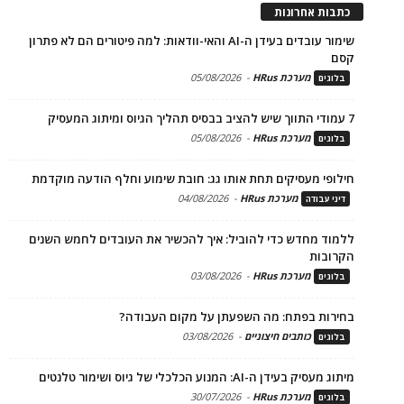
כתבות אחרונות
שימור עובדים בעידן ה-AI והאי-וודאות: למה פיטורים הם לא פתרון
קסם
מערכת HRus
-
05/08/2026
בלוגים
7 עמודי התווך שיש להציב בבסיס תהליך הגיוס ומיתוג המעסיק
מערכת HRus
-
05/08/2026
בלוגים
חילופי מעסיקים תחת אותו גג: חובת שימוע וחלף הודעה מוקדמת
מערכת HRus
-
04/08/2026
דיני עבודה
ללמוד מחדש כדי להוביל: איך להכשיר את העובדים לחמש השנים
הקרובות
מערכת HRus
-
03/08/2026
בלוגים
בחירות בפתח: מה השפעתן על מקום העבודה?
כותבים חיצוניים
-
03/08/2026
בלוגים
מיתוג מעסיק בעידן ה-AI: המנוע הכלכלי של גיוס ושימור טלנטים
מערכת HRus
-
30/07/2026
בלוגים