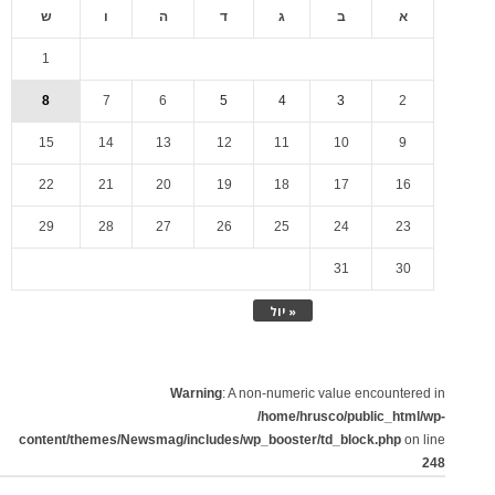
א
ב
ג
ד
ה
ו
ש
1
8
7
6
5
4
3
2
15
14
13
12
11
10
9
22
21
20
19
18
17
16
29
28
27
26
25
24
23
31
30
« יול
Warning
: A non-numeric value encountered in
/home/hrusco/public_html/wp-
content/themes/Newsmag/includes/wp_booster/td_block.php
on line
248