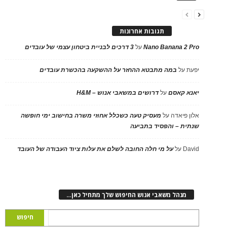
תגובות אחרונות
Nano Banana 2 Pro
על
3 דרכים לבניית ביטחון עצמי של עובדים
יפעת
על
במה מתבטא ההחזר על ההשקעה בהכשרת עובדים
יאנא קאסם
על
דרושים במשאבי אנוש – H&M
אלון פיאדה
על
מעסיק טעה כשכלל אחוזי משרה בחישוב ימי חופשה
שנתית – והפסיד בתביעה
David
על
על מי חלה החובה לשלם את עלות ציוד העבודה של העובד
מנהל משאבי אנוש החיפוש שלך מתחיל כאן…