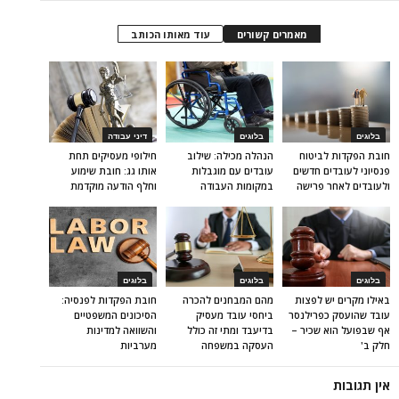
מאמרים קשורים
עוד מאותו הכותב
בלוגים
בלוגים
דיני עבודה
חובת הפקדות לביטוח
הנהלה מכילה: שילוב
חילופי מעסיקים תחת
פנסיוני לעובדים חדשים
עובדים עם מוגבלות
אותו גג: חובת שימוע
ולעובדים לאחר פרישה
במקומות העבודה
וחלף הודעה מוקדמת
בלוגים
בלוגים
בלוגים
באילו מקרים יש לפצות
מהם המבחנים להכרה
חובת הפקדות לפנסיה:
עובד שהועסק כפרילנסר
ביחסי עובד מעסיק
הסיכונים המשפטיים
אף שבפועל הוא שכיר –
בדיעבד ומתי זה כולל
והשוואה למדינות
חלק ב'
העסקה במשפחה
מערביות
אין תגובות