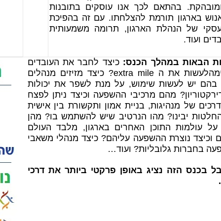
בהקת. בהתאם לכך אנו עוסקים בתובנות
נוש בארגון תורמת להצלחתו. עם זה בהפיכת
סקי של הנהלת הארגון, תרומה משמעותית
ים ועוד.
ות הבאות במהלך הכנס:
כיצד לחבר את העובדים
למטרות החברה, ולהניע אותם קדימהלעשות את ה extra mile? כיצד מזיזים מנהלים
בהם יש לעשות שימוש, על מנת לשפר את יכולות
רקטוריון? מהם מרכיבי ההשפעה וכיצד ניתן לפצח
רכים של מנהיגות, בניית אמון ותקשורת בין אישית
לטות יבינו? מהו הנרטיב שיש להשתמש בו? מהן
ל עולמות התוכן האחרים בארגון, מלבד העולם
ם וכיצד נוצרת ההשפעה עליהם? כיצד מנהלי משאבי
פעה בחברות גלובליות? ועוד…
 בכנס הזה נציג באופן פרקטי ביותר את דרכי
.