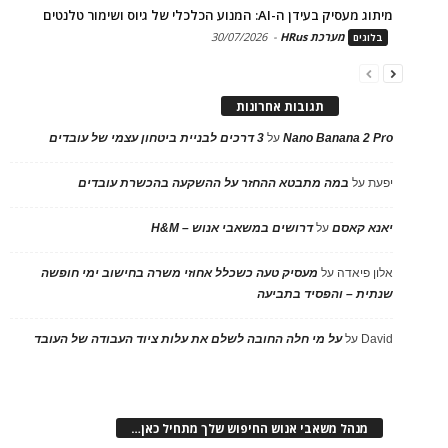
מיתוג מעסיק בעידן ה-AI: המנוע הכלכלי של גיוס ושימור טלנטים
מערכת HRus
-
30/07/2026
בלוגים
תגובות אחרונות
Nano Banana 2 Pro
על
3 דרכים לבניית ביטחון עצמי של עובדים
יפעת
על
במה מתבטא ההחזר על ההשקעה בהכשרת עובדים
יאנא קאסם
על
דרושים במשאבי אנוש – H&M
אלון פיאדה
על
מעסיק טעה כשכלל אחוזי משרה בחישוב ימי חופשה
שנתית – והפסיד בתביעה
David
על
על מי חלה החובה לשלם את עלות ציוד העבודה של העובד
מנהל משאבי אנוש החיפוש שלך מתחיל כאן…