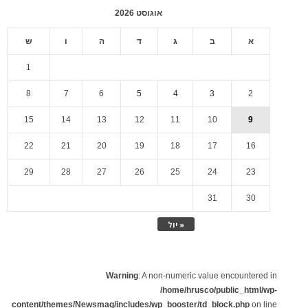
אוגוסט 2026
א
ב
ג
ד
ה
ו
ש
1
8
7
6
5
4
3
2
15
14
13
12
11
10
9
22
21
20
19
18
17
16
29
28
27
26
25
24
23
31
30
« יול
Warning
: A non-numeric value encountered in
/home/hrusco/public_html/wp-
content/themes/Newsmag/includes/wp_booster/td_block.php
on line