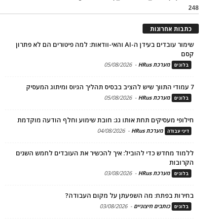
248
כתבות אחרונות
שימור עובדים בעידן ה-AI והאי-וודאות: למה פיטורים הם לא פתרון
קסם
מערכת HRus
-
05/08/2026
בלוגים
7 עמודי התווך שיש להציב בבסיס תהליך הגיוס ומיתוג המעסיק
מערכת HRus
-
05/08/2026
בלוגים
חילופי מעסיקים תחת אותו גג: חובת שימוע וחלף הודעה מוקדמת
מערכת HRus
-
04/08/2026
דיני עבודה
ללמוד מחדש כדי להוביל: איך להכשיר את העובדים לחמש השנים
הקרובות
מערכת HRus
-
03/08/2026
בלוגים
בחירות בפתח: מה השפעתן על מקום העבודה?
כותבים חיצוניים
-
03/08/2026
בלוגים