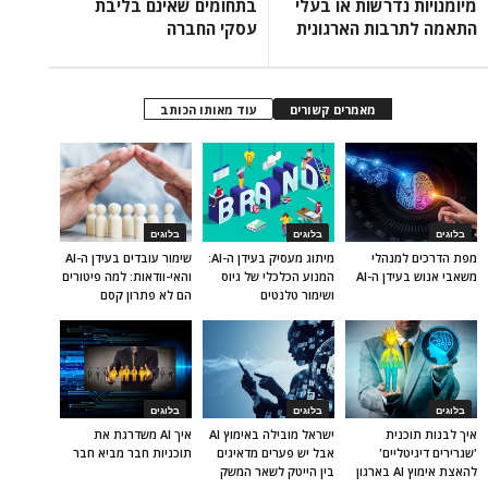
מיומנויות נדרשות או בעלי
בתחומים שאינם בליבת
התאמה לתרבות הארגונית
עסקי החברה
מאמרים קשורים
עוד מאותו הכותב
בלוגים
בלוגים
בלוגים
מפת הדרכים למנהלי
מיתוג מעסיק בעידן ה-AI:
שימור עובדים בעידן ה-AI
משאבי אנוש בעידן ה-AI
המנוע הכלכלי של גיוס
והאי-וודאות: למה פיטורים
ושימור טלנטים
הם לא פתרון קסם
בלוגים
בלוגים
בלוגים
איך לבנות תוכנית
ישראל מובילה באימוץ AI
איך AI משדרגת את
'שגרירים דיגיטליים'
אבל יש פערים מדאיגים
תוכניות חבר מביא חבר
להאצת אימוץ AI בארגון
בין הייטק לשאר המשק