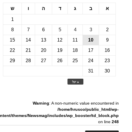
ב
ג
ד
ה
ו
ש
1
8
7
6
5
4
3
15
14
13
12
11
10
22
21
20
19
18
17
1
29
28
27
26
25
24
2
31
3
« יול
Warning
: A non-numeric value encounte
/home/hrusco/public_htm
content/themes/Newsmag/includes/wp_booster/td_bloc
on li