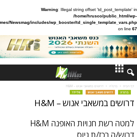
Warning
: Illegal string offset 'td_pos
/home/hrusco/publ
content/themes/Newsmag/includes/wp_booster/td_single_templa
חדשות
'ה
דרושים במשאבי אנוש – H&M
רושים משאבי אנוש
סליידר
דעות
במשאבי אנוש – H&M
ברנז'ה
למטה רשת חנויות האופנה H&M
מאמרים
רכז/ת גיוס