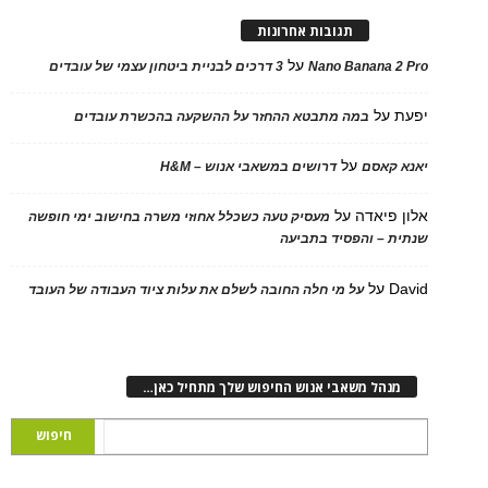
תגובות אחרונות
על
Nano Banana 2
3 דרכים לבניית ביטחון עצמי של עובדים
על
במה מתבטא ההחזר על ההשקעה בהכשרת עובדים
על
 קאסם
דרושים במשאבי אנוש – H&M
 פיאדה
על
מעסיק טעה כשכלל אחוזי משרה בחישוב ימי חופשה
ת – והפסיד בתביעה
D
על
על מי חלה החובה לשלם את עלות ציוד העבודה של העובד
נהל משאבי אנוש החיפוש שלך מתחיל כאן…