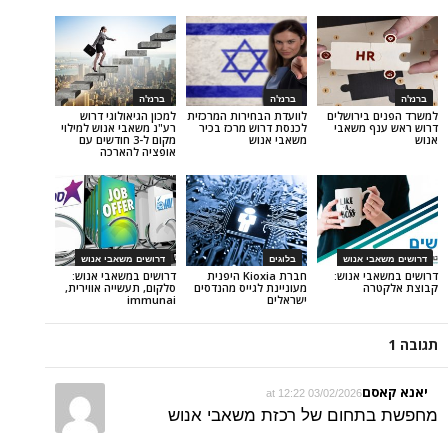
ברנז'ה
ברנז'ה
ירושלים
לוועדת הבחירות המרכזית
למכון הגיאולוגי דרוש
משאבי
לכנסת דרוש מרכז בכיר
רע"נ משאבי אנוש למילוי
משאבי אנוש
מקום ל-3 חודשים עם
אופציה להארכה
 אנוש
בלוגים
דרושים משאבי אנוש
 אנוש:
חברת Kioxia היפנית
דרושים במשאבי אנוש:
מעוניינת לגייס מהנדסים
סלקום, תעשייה אווירית,
ישראלים
immunai
03/02/2026 at 12:22
חום של רכזת משאבי אנוש