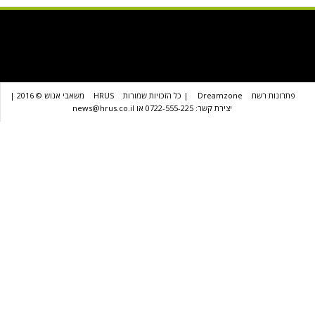
שת
Dreamzone
| כל הזכויות שמורות
HRUS
משאבי אנוש © 2016 |
יצירת קשר: 0722-555-225 או news@hrus.co.il