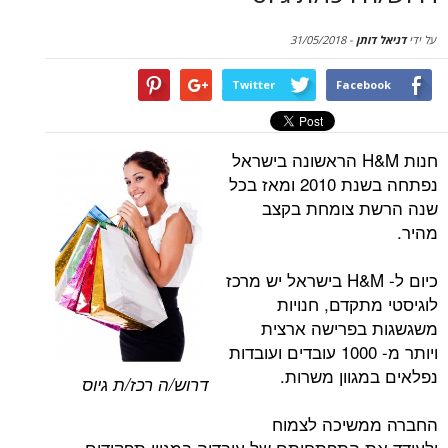
סקירות
תן
-
31/05/2018
דף הבית
Twitter
Face
חנות H&M הראשונה בישראל
נפתחה בשנת 2010 ומאז בכל
 צומחת בקצב
כיום ל- H&M בישראל יש מרכז
קדם, חנויות
בפרישה ארצית
ויותר מ- 1000 עובדים ועובדות
גוון משרות.
דרוש/ה רכז/ת גיוס
שיכה לצמוח
 התפתחותם של עובדיה במגוון תפקידים.