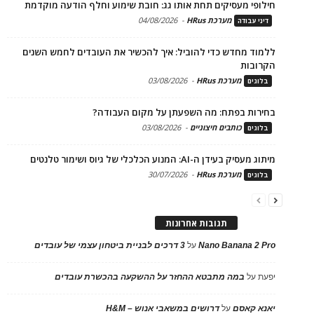
חילופי מעסיקים תחת אותו גג: חובת שימוע וחלף הודעה מוקדמת
מערכת HRus
-
04/08/2026
דיני עבודה
ללמוד מחדש כדי להוביל: איך להכשיר את העובדים לחמש השנים
הקרובות
מערכת HRus
-
03/08/2026
בלוגים
בחירות בפתח: מה השפעתן על מקום העבודה?
כותבים חיצוניים
-
03/08/2026
בלוגים
מיתוג מעסיק בעידן ה-AI: המנוע הכלכלי של גיוס ושימור טלנטים
מערכת HRus
-
30/07/2026
בלוגים
תגובות אחרונות
Nano Banana 2 Pro
על
3 דרכים לבניית ביטחון עצמי של עובדים
יפעת
על
במה מתבטא ההחזר על ההשקעה בהכשרת עובדים
יאנא קאסם
על
דרושים במשאבי אנוש – H&M