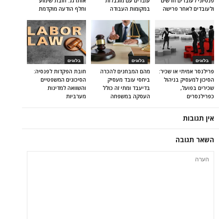
פנסיוני לעובדים חדשים
עובדים עם מוגבלות
אותו גג: חובת שימוע
ולעובדים לאחר פרישה
במקומות העבודה
וחלף הודעה מוקדמת
בלוגים
בלוגים
בלוגים
פרילנסר אמיתי או שכיר:
מהם המבחנים להכרה
חובת הפקדות לפנסיה:
הסיכון למעסיק בניהול
ביחסי עובד מעסיק
הסיכונים המשפטיים
שכירים בפועל,
בדיעבד ומתי זה כולל
והשוואה למדינות
כפרילנסרים
העסקה במשפחה
מערביות
אין תגובות
השאר תגובה