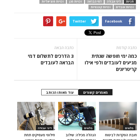
תגיות
דיני עבודה
דמי הבראה
זכויות מגן
זכויות סוציאליות
זכויות עובדים
זכויות קוגנטיות
Twitter
Facebook
כתבה קודמת
כתבה הבאה
כמה ימי חופשה שנתית
3 הדרכים לתשלום דמי
מגיעים לעובדים ולפי אילו
הבראה לעובדים
קריטריונים
מאמרים קשורים
עוד מאותו הכותב
בלוגים
בלוגים
דיני עבודה
חובת הפקדות לביטוח
הנהלה מכילה: שילוב
חילופי מעסיקים תחת