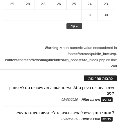
29
28
27
26
25
24
23
31
30
« יול
Warning
: A non-numeric value encountered in
/home/hrusco/public_html/wp-
content/themes/Newsmag/includes/wp_booster/td_block.php
on line
248
כתבות אחרונות
שימור עובדים בעידן ה-AI והאי-וודאות: למה פיטורים הם לא פתרון
קסם
מערכת HRus
-
05/08/2026
בלוגים
7 עמודי התווך שיש להציב בבסיס תהליך הגיוס ומיתוג המעסיק
מערכת HRus
-
05/08/2026
בלוגים