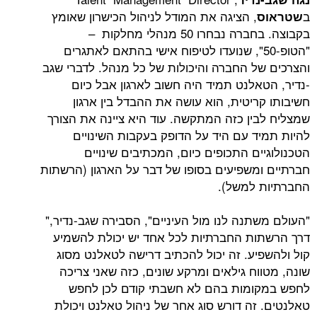
, הציגה את המודל לניהול הכישרון שאומץ
בקבוצה. בחברה נבחרו 50 מנהלי מחלקות –
הטופ-50", שנועדו לטיפוח אישי בהתאם לאתגרים
ל החברה והיכולות של כל מנהל. לדברי שגב
אלנט תמיד היה חשוב לארגון אבל כיום
ריטית, הוא עושה את ההבדל בין ארגון
ין כזה המתקשה. עוד היא ציינה את הצורך
ד עם היד על הדופק בעקבות השינויים
ם התכופים כיום, המכתיבים שינויים
משפיעים בסופו של דבר על הארגון (הרשתות
למשל).
תנה לנו מול העיניים", הסבירה שגב-נדיר,"
ת החברתיות לכל אחד יש יכולת להשמיע
יע. זה יכול להכתיב דרישה לטאלנט מסוג
ח גילאים ומרקע שונים, כזה שאני צריכה
מות בהם לא חשבתי קודם לכן לחפש
זה דורש סוג אחר של ניהול טאלנט ויכולת