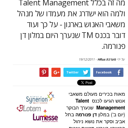
מה זה בכלל Talent Management
סקירות
וא ישדרג את מעמדו של מנהל
דף הבית
אנוש בארגון - על כך ועוד
דובר בכנס TM שנערך היום במלון דן
.
19/12/2011
-
Twitter
Face
ים מעולם משאבי
ו לכנס
Talent
שנערך הבוקר
Man
מלון
בתל
דן פנורמה
 את נושא ניהול
גון מזוויות שונות.