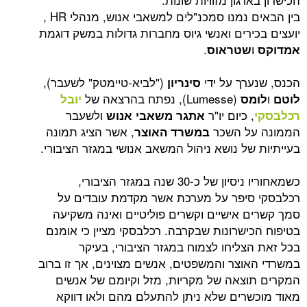
בין הבאים נמנו סמכנ"לים למשאבי אנוש, מנהלי HR ,
רים ואנשי גיוס מחברות גדולות במשק דוגמת
.
שטראוס
רך על ידי
("לביא-טיימטק" לשעבר),
סינריון
(Lumesse), נפתח בהרצאה של
ס
יובל
 כיום יו"ר
ולשעבר
אתגר משאבי אנוש
ל השכר
, אשר הציג תמונה
במשרד האוצר
ל נושא ניהול המשאב אנושי במגזר הציבורי.
כשמאחוריו ניסיון של כ-30 שנה במגזר הציבורי,
יפר על מערכת אשר מקדמת עובדים על
 אישיים וקשרים פוליטיים ואינה משקיעה
ישרונות שבקרבה. רכלבסקי מציין כי אומנם
צליחו לצמוח במגזר הציבורי, בעיקר
וצר והמשפטים, אנשים מצוינים, אך זו ברוב
צאה של מקריות, מזל וקיומם של אנשים
רים שלא ניתן להתעלם מהם ולאו דווקא