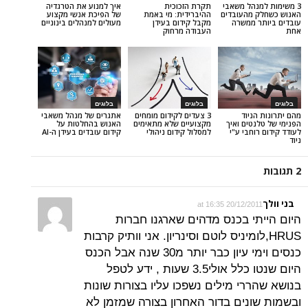
הל משאבי
תקרת הזכוכית
איך למנוע את הטרגדיה
מהעובדים
ההיברידית: מי באמת
של הפיכת אנשי מקצוע
ממשרה
מקבל קידום בעידן
מעולים למנהלים בינוניים
העבודה מרחוק
בלוגים
בלוגים
יוד
3 צעדים לקידום מומחים
אתגרים של מנהל משאבי
ים ואיך
מקצועיים שלא מתאימים
האנוש בהחלטות על
בי ע"י
למסלול קידום ניהולי
קידום עובדים בעידן ה-AI
20/12/2011 at
י בכנס מדהים שארגנו חברות
,לומיניס לוטם וסינריון. אני וותיק קרבות
כנסים וימי עיון כבר יותר מ30 שנה אבל הכנס
היום שנטו כלל אולי3.5 שעות , ידע לטפל
י מילים נשפכו עליו בצורות שונות
נים בדור האחרון בצורה שמזמן לא