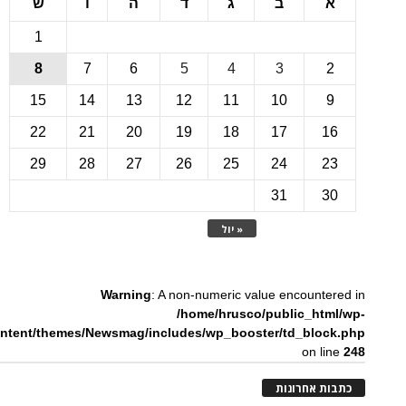
ב
ג
ד
ה
ו
ש
1
8
7
6
5
4
3
15
14
13
12
11
10
22
21
20
19
18
17
1
29
28
27
26
25
24
2
31
3
« יול
Warning
: A non-numeric value encounte
/home/hrusco/public_htm
content/themes/Newsmag/includes/wp_booster/td_bloc
on li
ת אחרונות