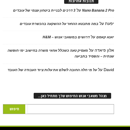
תגובות אחרונות
על
Nano Banana 2
3 דרכים לבניית ביטחון עצמי של עובדים
על
במה מתבטא ההחזר על ההשקעה בהכשרת עובדים
על
 קאסם
דרושים במשאבי אנוש – H&M
 פיאדה
על
מעסיק טעה כשכלל אחוזי משרה בחישוב ימי חופשה
ת – והפסיד בתביעה
D
על
על מי חלה החובה לשלם את עלות ציוד העבודה של העובד
נהל משאבי אנוש החיפוש שלך מתחיל כאן…