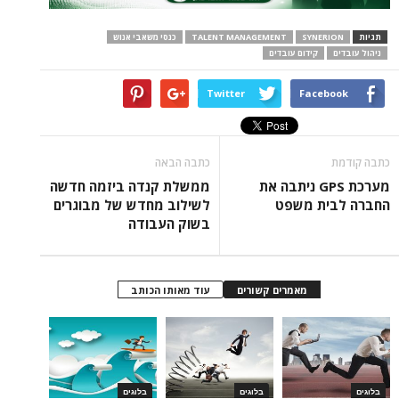
SYNE
TALENT MANAGEMENT
כנסי משאבי אנוש
קידום עובדים
Twitter
Face
כתבה הבאה
מערכת GPS ניתבה את
ממשלת קנדה ביזמה חדשה
ת משפט
לשילוב מחדש של מבוגרים
בשוק העבודה
מאמרים קשורים
עוד מאותו הכותב
בלוגים
בלוגים