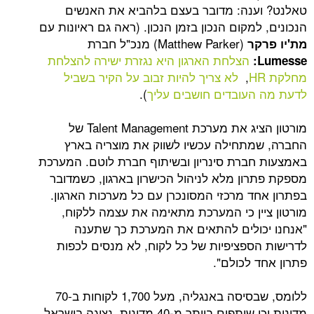
נה: מדובר בעצם בלהביא את האנשים
מקום הנכון בזמן הנכון. (ראה גם ראיונות עם
(Matthew Parker) מנכ"ל חברת
ר
הצלחת הארגון היא נגזרת ישירה להצלחת
,
לא צריך להיות זבוב על הקיר בשביל
עובדים חושבים עליך
).
מורטון הציג את מערכת Talent Management של
תחילה עכשיו לשווק את מוצריה בארץ
ברת סינריון ובשיתוף חברת לוטם. המערכת
ון מלא לניהול הכישרון בארגון, כשמדובר
ד מרכזי המסונכרן עם כל מערכות הארגון.
ין כי המערכת מתאימה את עצמה ללקוח,
ולים להתאים את המערכת כך שתענה
ספציפיות של כל לקוח, לא מנסים לכפות
 לכולם".
ללומס, שבסיסה באנגליה, מעל 1,700 לקוחות ב-70
מדינות וכן שותפים ביותר מ-40 מדינות. נציגה בישראל,