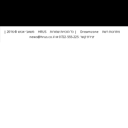
שת
Dreamzone
| כל הזכויות שמורות
HRUS
משאבי אנוש © 2016 |
יצירת קשר: 0722-555-225 או news@hrus.co.il