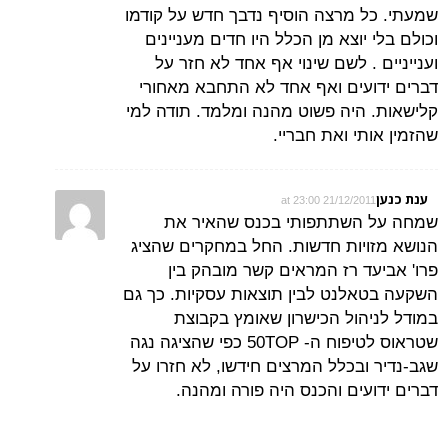
 מרצה הוסיף נדבך חדש על קודמו
יוצא מן הכלל היו חדים מעניינים
. לשם שינוי אף אחד לא חזר על
עים ואף אחד לא התחבא מאחורי
היה פשוט מהנה ומלמד. תודה למי
י ואת חבריי.
21/12/2011 at 23
השתתפותי בכנס שהאיר את
יות חדשות. החל במחקרים שהציג
ד רז המראים קשר מובהק בין
לנט לבין תוצאות עסקיות. כך גם
הול הכישרון שאומץ בקבוצת
שטראוס לטיפוח ה- 50TOP כפי שהציגה נגה
ובכלל המרצים חידשו, לא חזרו על
ים והכנס היה פורה ומהנה.