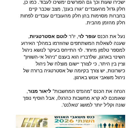
ת וכך גם הפורשים ימשיכו לעבוד. כמו כן,
העובדים 'יגורו בענן', מצב שכבר קיים
וימות בהן חלק מהעובדים עובדים לפחות
 מהבית.
כנס
, יו"ר
,
עופר לוי
לוטם אסטרטגיות
לות המשתתפים שהוזרמו במהלך האירוע
ן מיוחד. לוי התייחס בעיקר לנושא ניהול
גון, שלדבריו הוא בעצם "ניהול אי-השוויון"
יתר, כי לצורך יישום מוצלח של ניהול
 יש צורך בקיומה של אסטרטגיה ברורה של
י אנוש בארגון.
הכנס "מהנדס המחשבות"
,
ליאור מנור
 קרא מחשבות כהרגלו, אבל הוסיף נופך
 יותר למושג 'טאלנט'.