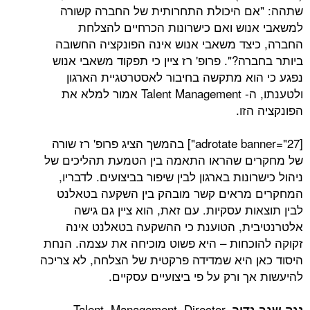
ם היכולת התחרותית של החברה קשורה
וש ואם כישרונות הכרחיים להצלחת
צד משאבי אנוש אינה הפונקציה החשובה
ה?". פרופ' רז ציין כי תפקוד משאבי אנוש
וא מתקשה בחיבור לאסטרטגיית הארגון
ולטענתו, ה- Talent Management אמור למלא את
זו.
[adrotate banner="27"] בהמשך הציג פרופ' רז שורה
ם שהראו התאמה בין הטמעת תהליכים של
ונות בארגון לבין שיפור בביצועים. לדבריו,
מראים קשר מובהק בין השקעה בטאלנט
ת עסקיות. עם זאת, הוא ציין גם גישה
ת, הטוענת כי ההשקעה בטאלנט אינה
כחות – היא פשוט מוכיחה את עצמה. הנחת
 היא שמדידה פרקטית של הצלחה, לא צריכה
 ורק על פי ביצועיים עסקיים.
, Talent Management Director
דיר