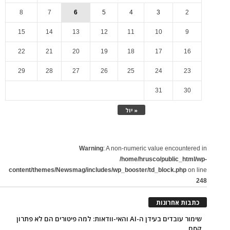
8
7
6
5
4
3
2
15
14
13
12
11
10
9
22
21
20
19
18
17
16
29
28
27
26
25
24
23
31
30
« יול
Warning
: A non-numeric value encountered in
/home/hrusco/public_html/wp-
content/themes/Newsmag/includes/wp_booster/td_block.php
on line
248
כתבות אחרונות
שימור עובדים בעידן ה-AI והאי-וודאות: למה פיטורים הם לא פתרון
קסם