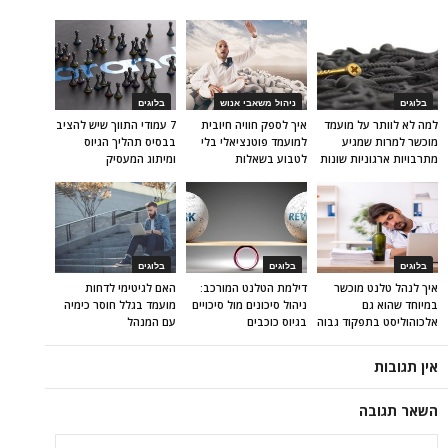
בלוגים
ניהול משאבי אנוש
בלוגים
למה לא לוותר על מועמד
איך לספק חוויה חיובית
7 עמודי התווך שיש להציב
מוכשר למרות שמגיע
למועמד פוטנציאלי בלי
בבסיס תהליך הגיוס
מתרבויות ארגוניות שונות
לטבוע בשאלות
ומיתוג המעסיק
בלוגים
בלוגים
בלוגים
איך לנהל טלנט מוכשר
דילמת הטלנט המורכב:
האם לגיטימי לדחות
במיוחד שהוא גם
ניהול סיכונים מול סיכויים
מועמד בגלל חוסר כימיה
אלכוהוליסט בתפקוד גבוה
בגיוס כוכבים
עם המנהל
אין תגובות
השאר תגובה