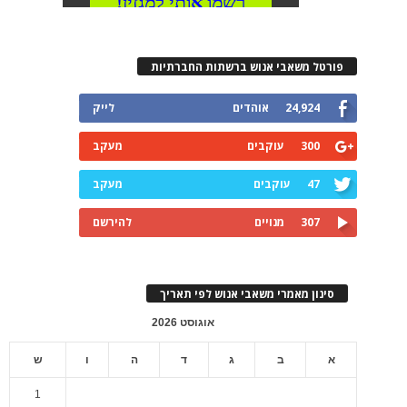
פורטל משאבי אנוש ברשתות החברתיות
24,924
אוהדים
לייק
300
עוקבים
מעקב
47
עוקבים
מעקב
307
מנויים
להירשם
סינון מאמרי משאבי אנוש לפי תאריך
אוגוסט 2026
א
ב
ג
ד
ה
ו
ש
1