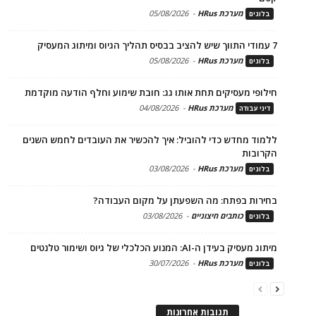
מערכת HRus
-
05/08/2026
בלוגים
7 עמודי התווך שיש להציב בבסיס תהליך הגיוס ומיתוג המעסיק
מערכת HRus
-
05/08/2026
בלוגים
חילופי מעסיקים תחת אותו גג: חובת שימוע וחלף הודעה מוקדמת
מערכת HRus
-
04/08/2026
דיני עבודה
ללמוד מחדש כדי להוביל: איך להכשיר את העובדים לחמש השנים
הקרובות
מערכת HRus
-
03/08/2026
בלוגים
בחירות בפתח: מה השפעתן על מקום העבודה?
כותבים חיצוניים
-
03/08/2026
בלוגים
מיתוג מעסיק בעידן ה-AI: המנוע הכלכלי של גיוס ושימור טלנטים
מערכת HRus
-
30/07/2026
בלוגים
תגובות אחרונות