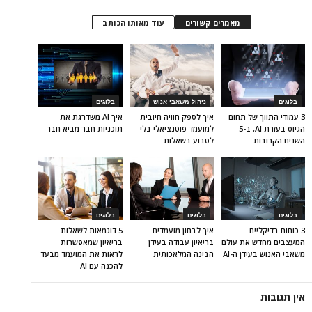
מאמרים קשורים
עוד מאותו הכותב
בלוגים
ניהול משאבי אנוש
בלוגים
3 עמודי התווך של תחום
איך לספק חוויה חיובית
איך AI משדרגת את
הגיוס בעזרת AI, ב-5
למועמד פוטנציאלי בלי
תוכניות חבר מביא חבר
השנים הקרובות
לטבוע בשאלות
בלוגים
בלוגים
בלוגים
3 כוחות רדיקליים
איך לבחון מועמדים
5 דוגמאות לשאלות
המעצבים מחדש את עולם
בריאיון עבודה בעידן
בריאיון שמאפשרות
משאבי האנוש בעידן ה-AI
הבינה המלאכותית
לראות את המועמד מבעד
להכנה עם AI
אין תגובות