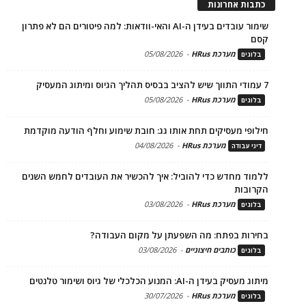
כתבות אחרונות
שימור עובדים בעידן ה-AI והאי-וודאות: למה פיטורים הם לא פתרון
קסם
מערכת HRus
-
05/08/2026
בלוגים
7 עמודי התווך שיש להציב בבסיס תהליך הגיוס ומיתוג המעסיק
מערכת HRus
-
05/08/2026
בלוגים
חילופי מעסיקים תחת אותו גג: חובת שימוע וחלף הודעה מוקדמת
מערכת HRus
-
04/08/2026
דיני עבודה
ללמוד מחדש כדי להוביל: איך להכשיר את העובדים לחמש השנים
הקרובות
מערכת HRus
-
03/08/2026
בלוגים
בחירות בפתח: מה השפעתן על מקום העבודה?
כותבים חיצוניים
-
03/08/2026
בלוגים
מיתוג מעסיק בעידן ה-AI: המנוע הכלכלי של גיוס ושימור טלנטים
מערכת HRus
-
30/07/2026
בלוגים