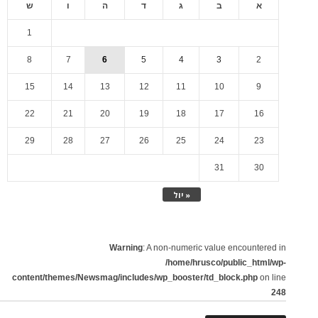
א
ב
ג
ד
ה
ו
ש
1
8
7
6
5
4
3
2
15
14
13
12
11
10
9
22
21
20
19
18
17
16
29
28
27
26
25
24
23
31
30
« יול
Warning
: A non-numeric value encountered in
/home/hrusco/public_html/wp-
content/themes/Newsmag/includes/wp_booster/td_block.php
on line
248