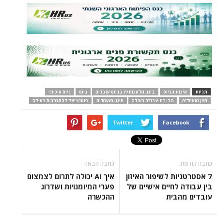
תגיות
איכות הגיוס
בינה מלאכותית בגיוס עובדים
גיוס
גיוס איכותי
מיון מועמדים
סביבת עבודה רעילה
סינון מועמדים
פוטנציאל להתנהגות רעילה
Twitter
Facebook
כתבה קודמת
כתבה הבאה
7 אסטרטגיות לשיפור האיזון
איך AI יכולה לתרום לצמצום
בין עבודה לחיים אישיים של
פערי המיומנויות ושדרוג
עובדים מהבית
ההכשרה