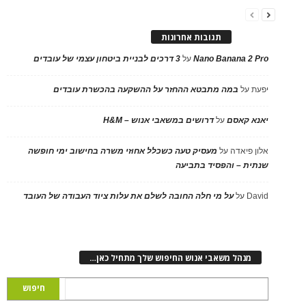
תגובות אחרונות
Nano Banana 2 Pro
על
3 דרכים לבניית ביטחון עצמי של עובדים
יפעת
על
במה מתבטא ההחזר על ההשקעה בהכשרת עובדים
יאנא קאסם
על
דרושים במשאבי אנוש – H&M
אלון פיאדה
על
מעסיק טעה כשכלל אחוזי משרה בחישוב ימי חופשה
שנתית – והפסיד בתביעה
David
על
על מי חלה החובה לשלם את עלות ציוד העבודה של העובד
מנהל משאבי אנוש החיפוש שלך מתחיל כאן…