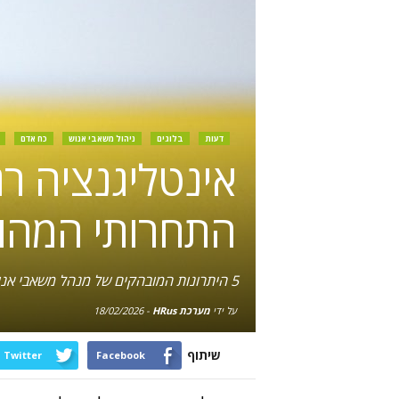
דעות
בלוגים
ניהול משאבי אנוש
כח אדם
אינטליגנציה רג
התחרותי המהותי 
5 היתרונות המובהקים של מנהל משאבי אנוש בעל אינטליגנציה רגשית גבוהה, מול המגבלות של רובוטים מבוססי AI
על ידי
מערכת HRus
-
18/02/2026
שיתוף
Twitter
Facebook