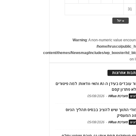
31
« יול
Warning
: A non-numeric value encoun
/home/hrusco/public_h
content/themes/Newsmag/includes/wp_booster/td_bl
on 
תבות אחרונות
שימור עובדים בעידן ה-AI והאי-וודאות: למה פיטורים
א פתרון קסם
מערכת HRus
-
05/08/2026
גים
מודי התווך שיש להציב בבסיס תהליך הגיוס
וג המעסיק
מערכת HRus
-
05/08/2026
גים
פי מעסיקים תחת אותו גג: חובת שימוע וחלף