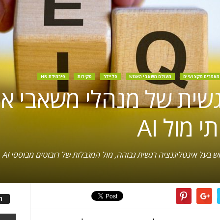
מאמרים מקצועיים
מעולם משאבי האנוש
סליידר
סקירות
פירמידת HR
שית של מנהלי משאבי אנו
מול AI
ה