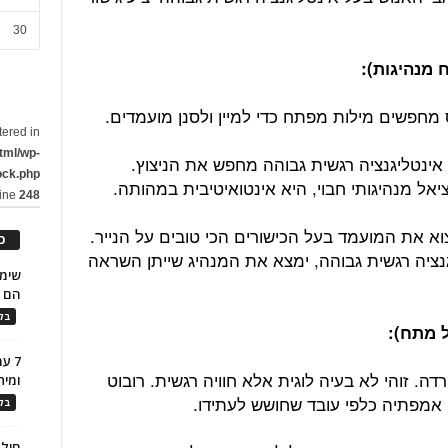
30
 מחפשים מילות מפתח כדי למיין ולסנן מועמדים.
tered in
tml/wp-
ינטליגנציה רגשית גבוהה מחפש את הניצוץ.
ock.php
אל מנהיגותי חבוי, היא אינטואיטיבית במהותה.
line
248
וא את המועמד בעל הכישורים הכי טובים על הנייר.
כ
ציה רגשית גבוהה, ימצא את המנהיג שייתן השראה
הם ל
בלו
7 ע
דה. זוהי לא בעיה לוגית אלא חוויה רגשית. רובוט
ומית
 אמפתיה כלפי עובד שחושש לעתידו.
בלו
חילו