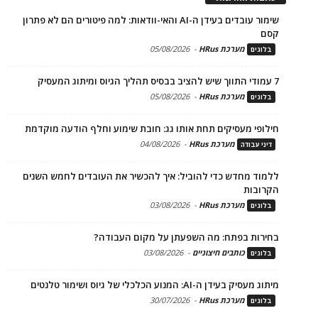
שימור עובדים בעידן ה-AI והאי-וודאות: למה פיטורים הם לא פתרון
קסם
מערכת HRus
-
05/08/2026
בלוגים
7 עמודי התווך שיש להציב בבסיס תהליך הגיוס ומיתוג המעסיק
מערכת HRus
-
05/08/2026
בלוגים
חילופי מעסיקים תחת אותו גג: חובת שימוע וחלף הודעה מוקדמת
מערכת HRus
-
04/08/2026
דיני עבודה
ללמוד מחדש כדי להוביל: איך להכשיר את העובדים לחמש השנים
הקרובות
מערכת HRus
-
03/08/2026
בלוגים
בחירות בפתח: מה השפעתן על מקום העבודה?
כותבים חיצוניים
-
03/08/2026
בלוגים
מיתוג מעסיק בעידן ה-AI: המנוע הכלכלי של גיוס ושימור טלנטים
מערכת HRus
-
30/07/2026
בלוגים