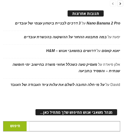
תגובות אחרונות
Nano Banana 2 Pro
על
3 דרכים לבניית ביטחון עצמי של עובדים
יפעת
על
במה מתבטא ההחזר על ההשקעה בהכשרת עובדים
יאנא קאסם
על
דרושים במשאבי אנוש – H&M
אלון פיאדה
על
מעסיק טעה כשכלל אחוזי משרה בחישוב ימי חופשה
שנתית – והפסיד בתביעה
David
על
על מי חלה החובה לשלם את עלות ציוד העבודה של העובד
מנהל משאבי אנוש החיפוש שלך מתחיל כאן…