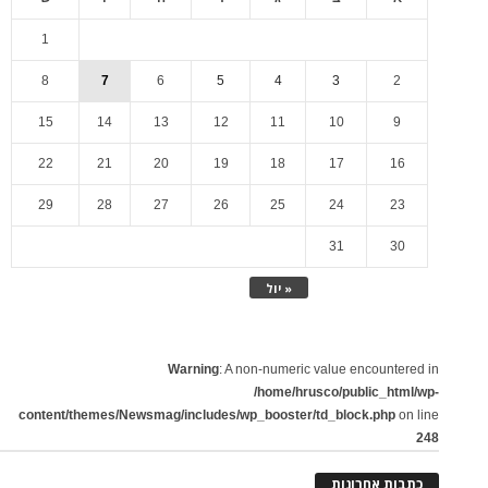
1
8
7
6
5
4
3
2
15
14
13
12
11
10
9
22
21
20
19
18
17
16
29
28
27
26
25
24
23
31
30
« יול
Warning
: A non-numeric value encountered in
/home/hrusco/public_html/wp-
content/themes/Newsmag/includes/wp_booster/td_block.php
on line
248
כתבות אחרונות