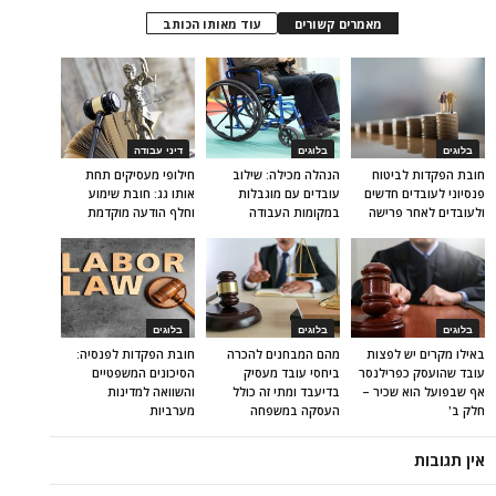
מאמרים קשורים
עוד מאותו הכותב
בלוגים
בלוגים
דיני עבודה
חובת הפקדות לביטוח
הנהלה מכילה: שילוב
חילופי מעסיקים תחת
פנסיוני לעובדים חדשים
עובדים עם מוגבלות
אותו גג: חובת שימוע
ולעובדים לאחר פרישה
במקומות העבודה
וחלף הודעה מוקדמת
בלוגים
בלוגים
בלוגים
באילו מקרים יש לפצות
מהם המבחנים להכרה
חובת הפקדות לפנסיה:
עובד שהועסק כפרילנסר
ביחסי עובד מעסיק
הסיכונים המשפטיים
אף שבפועל הוא שכיר –
בדיעבד ומתי זה כולל
והשוואה למדינות
חלק ב'
העסקה במשפחה
מערביות
אין תגובות