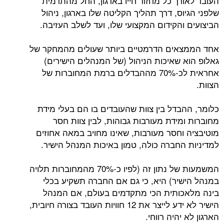
העובד לאורך כל מחזור חייו בארגון, החל מהתדמית
שלפני הגיוס, דרך תהליך הקליטה שלו בארגון, ניהול
הביצועים והקידום המקצועי שלו, ועד לשלב העזיבה.
אחד הממצאים הדרמטיים ביותר שעולים מהמחקר של
גאלופ הוא שאיכות הניהול (של המנהלים הישירים)
אחראית לכ-70% מההבדלים ברמת המחוברות של
הצוות.
כלומר, ההבדל בין צוות שהעובדים בו הם בעלי מידת
מחוברות ומידת מעורבות גבוהות, לבין צוות חסר
מוטיבציה וחסר מעורבות, שאינו מחויב במאה אחוזים
למדיניות החברה כולה, טמון באיכות המנהל הישיר.
המשמעות של נתון זה (לפיו כ-70% מהמחוברות תלויה
במנהל הישיר) היא, כי גם אם החברה תשקיע בכלי
בינה מלאכותית הכי מתקדמים בעולם, אם המנהל
הישיר לא ידע לייצר את 12 חוויות העובד בצורה חיובית,
הארגון לא יהיה רווחי.