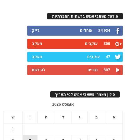
פורטל משאבי אנוש ברשתות החברתיות
24,924
אוהדים
לייק
300
עוקבים
מעקב
47
עוקבים
מעקב
307
מנויים
להירשם
סינון מאמרי משאבי אנוש לפי תאריך
אוגוסט 2026
א
ב
ג
ד
ה
ו
ש
1