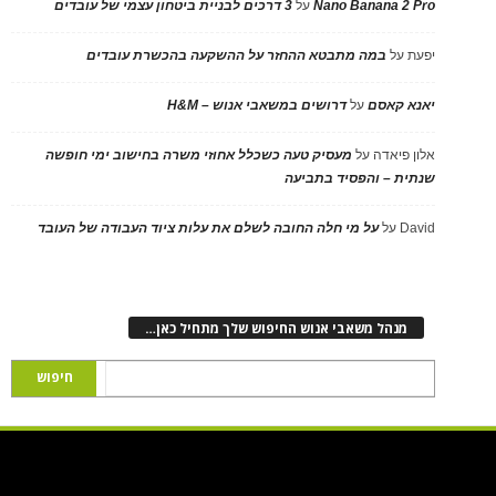
Nano Banana 2 Pro
על
3 דרכים לבניית ביטחון עצמי של עובדים
יפעת
על
במה מתבטא ההחזר על ההשקעה בהכשרת עובדים
יאנא קאסם
על
דרושים במשאבי אנוש – H&M
אלון פיאדה
על
מעסיק טעה כשכלל אחוזי משרה בחישוב ימי חופשה
שנתית – והפסיד בתביעה
David
על
על מי חלה החובה לשלם את עלות ציוד העבודה של העובד
מנהל משאבי אנוש החיפוש שלך מתחיל כאן…