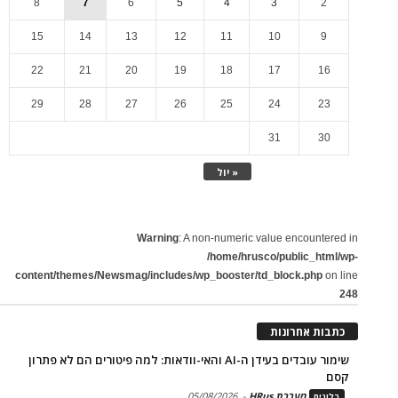
8
7
6
5
4
3
2
15
14
13
12
11
10
9
22
21
20
19
18
17
16
29
28
27
26
25
24
23
31
30
« יול
Warning
: A non-numeric value encountered in
/home/hrusco/public_html/wp-
content/themes/Newsmag/includes/wp_booster/td_block.php
on line
248
כתבות אחרונות
שימור עובדים בעידן ה-AI והאי-וודאות: למה פיטורים הם לא פתרון
קסם
מערכת HRus
-
05/08/2026
בלוגים