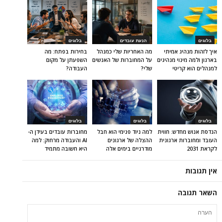
בלוגים
הנעת עובדים
בלוגים
איך לזהות מנהיג אמיתי
מה האחריות שלי כמנהל
בחירות בפתח: מה
בארגון ולמה מינוי מנהיגים
על המחוברות של האנשים
השפעתן על מקום
למנהלים הוא קריטי
שלי?
העבודה?
בלוגים
בלוגים
בלוגים
הנדסת אנוש מחדש: חווית
למה ניוד פנימי הוא חבל
מחוברות עובדים בעידן ה-
העובד ומחוברות ארגונית
ההצלה של ארגונים
AI והעבודה מרחוק: למה
לקראת 2031
מודרניים בימים אלה
היא חשובה מתמיד
אין תגובות
השאר תגובה