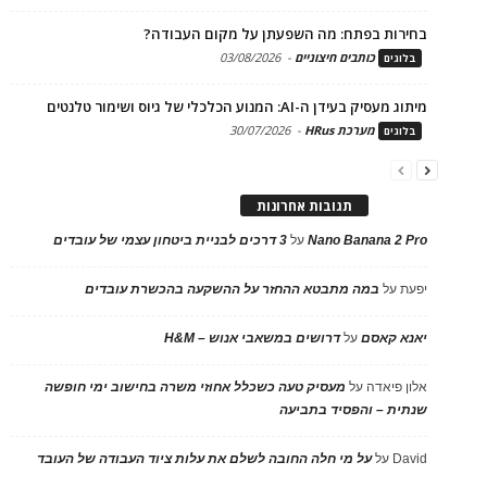
בחירות בפתח: מה השפעתן על מקום העבודה?
כותבים חיצוניים
-
03/08/2026
בלוגים
מיתוג מעסיק בעידן ה-AI: המנוע הכלכלי של גיוס ושימור טלנטים
מערכת HRus
-
30/07/2026
בלוגים
תגובות אחרונות
Nano Banana 2 Pro
על
3 דרכים לבניית ביטחון עצמי של עובדים
יפעת
על
במה מתבטא ההחזר על ההשקעה בהכשרת עובדים
יאנא קאסם
על
דרושים במשאבי אנוש – H&M
אלון פיאדה
על
מעסיק טעה כשכלל אחוזי משרה בחישוב ימי חופשה
שנתית – והפסיד בתביעה
David
על
על מי חלה החובה לשלם את עלות ציוד העבודה של העובד