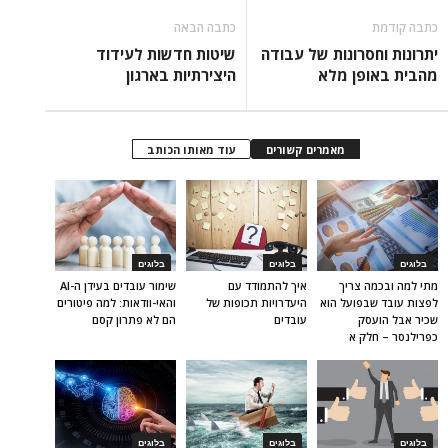
כתבה קודמת
כתבה הבאה
יתרונות וחסרונות של עבודה
שיטות חדשות לעידוד
מהבית באופן מלא
היצירתיות בארגון
מאמרים קשורים
עוד מאותו הכותב
בלוגים
בלוגים
בלוגים
מתי למה ובכמה צריך
איך להתמודד עם
שימור עובדים בעידן ה-AI
לפצות עובד שבפועל הוא
היעדרויות תכופות של
והאי-וודאות: למה פיטורים
שכיר אבל הועסק
עובדים
הם לא פתרון קסם
כפרילנסר – חלק א
בלוגים
בלוגים
בלוגים