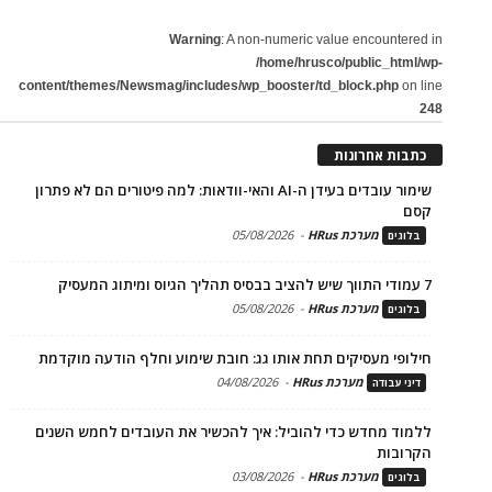
Warning
: A non-numeric value encountered in
/home/hrusco/public_html/wp-
content/themes/Newsmag/includes/wp_booster/td_block.php
on line
248
כתבות אחרונות
שימור עובדים בעידן ה-AI והאי-וודאות: למה פיטורים הם לא פתרון
קסם
מערכת HRus
-
05/08/2026
בלוגים
7 עמודי התווך שיש להציב בבסיס תהליך הגיוס ומיתוג המעסיק
מערכת HRus
-
05/08/2026
בלוגים
חילופי מעסיקים תחת אותו גג: חובת שימוע וחלף הודעה מוקדמת
מערכת HRus
-
04/08/2026
דיני עבודה
ללמוד מחדש כדי להוביל: איך להכשיר את העובדים לחמש השנים
הקרובות
מערכת HRus
-
03/08/2026
בלוגים