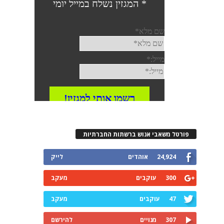
פורטל משאבי אנוש ברשתות החברתיות
24,924
אוהדים
לייק
300
עוקבים
מעקב
47
עוקבים
מעקב
307
מנויים
להירשם