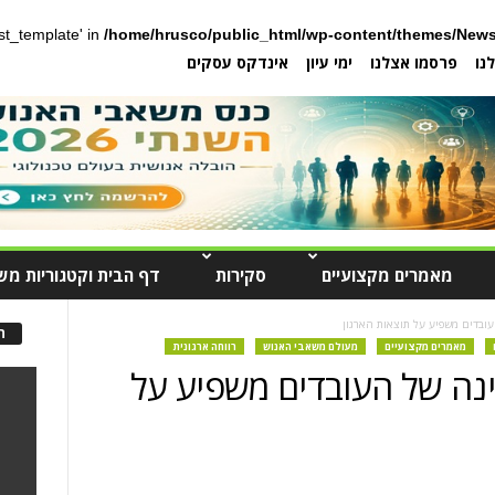
post_template' in
/home/hrusco/public_html/wp-content/themes/News
נו
פרסמו אצלנו
ימי עיון
אינדקס עסקים
מאמרים מקצועיים
סקירות
דף הבית וקטגוריות מש
ובדים משפיע על תוצאות הארגון
ה
מאמרים מקצועיים
מעולם משאבי האנוש
רווחה ארגונית
נה של העובדים משפיע על