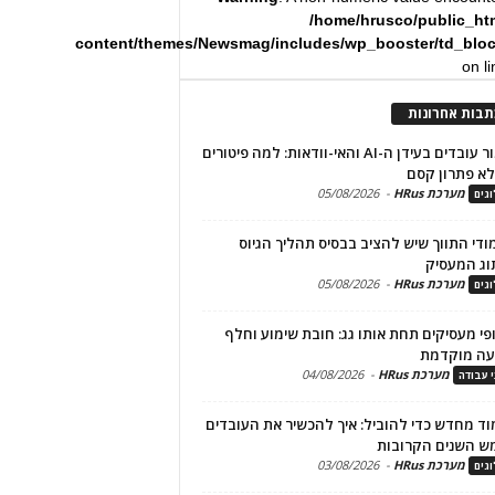
/home/hrusco/public_ht
content/themes/Newsmag/includes/wp_booster/td_blo
on l
תבות אחרונות
שימור עובדים בעידן ה-AI והאי-וודאות: למה פיטורים
א פתרון קסם
מערכת HRus
-
05/08/2026
גים
מודי התווך שיש להציב בבסיס תהליך הגיוס
וג המעסיק
מערכת HRus
-
05/08/2026
גים
פי מעסיקים תחת אותו גג: חובת שימוע וחלף
עה מוקדמת
מערכת HRus
-
04/08/2026
י עבודה
ד מחדש כדי להוביל: איך להכשיר את העובדים
ש השנים הקרובות
מערכת HRus
-
03/08/2026
גים