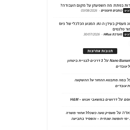
ות בפתח: מה השפעתן על מקום העבודה?
כותבים חיצוניים
-
03/08/2026
גים
מיתוג מעסיק בעידן ה-AI: המנוע הכלכלי של גיוס
ור טלנטים
מערכת HRus
-
30/07/2026
גים
תגובות אחרונות
על
Nano Banan
3 דרכים לבניית ביטחון
 עובדים
ל
במה מתבטא ההחזר על ההשקעה
 עובדים
על
אסם
דרושים במשאבי אנוש – H&M
אדה
על
מעסיק טעה כשכלל אחוזי משרה
ימי חופשה שנתית – והפסיד בתביעה