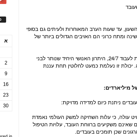
עובד
ס
 השעון, עד שעות הערב המאוחרות ולעיתים גם בסופי
נה ומתח כרוני הם האויבים הגדולים ביותר של
א
בימים בהם הבינה המלאכותית מסוגלת לעבוד 24/7, היתרון האנושי היחיד שנותר לבני
2
 יכולת זו נעלמת כמעט לחלוטין תחת עננת
9
16
ל מיליארדים:
23
בדים ניתנת כיום למדידה מדויקת:
30
ט עולה, כי עלות השחיקה למשק העולמי נאמדת
ם שאינם משקיעים ברווחת העובד, עלויות הטיפול
גונים שכן תומכים בעובדים.
ered in