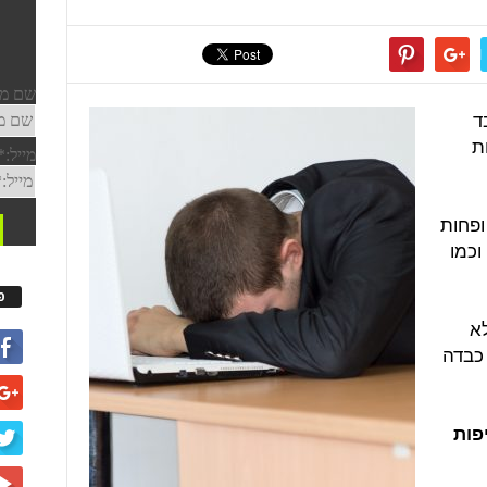
ד
ות
ופחות
וכמו
פ
א
כבדה
פות