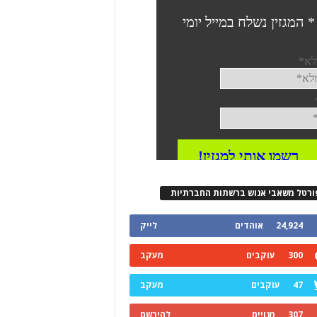
ורטל משאבי אנוש ברשתות החברתיות
24,924
אוהדים
לייק
300
עוקבים
מעקב
47
עוקבים
מעקב
307
מנויים
להירשם