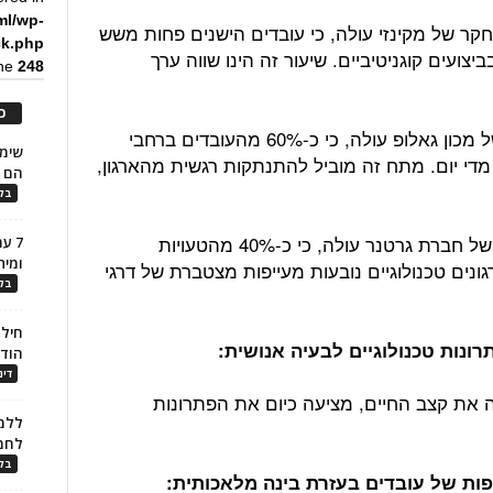
ml/wp-
ר של מקינזי עולה, כי עובדים הישנים פחות משש
ck.php
ת בלילה מציגים ירידה של כ-20% בביצועים קוגניטיביים. שיעור זה הינו שווה ערך
ine
248
כ
ממחקרים של מכון גאלופ עולה, כי כ-60% מהעובדים ברחבי
די יום. מתח זה מוביל להתנתקות רגשית מהארגון,
הם ל
בלו
ממחקר של חברת גרטנר עולה, כי כ-40% מהטעויות
7 ע
ומית
נים טכנולוגיים נובעות מעייפות מצטברת של דרגי
בלו
חילו
ונות טכנולוגיים לבעיה אנושית:
הוד
דינ
צה את קצב החיים, מציעה כיום את הפתרונות
ללמו
לחמ
בלו