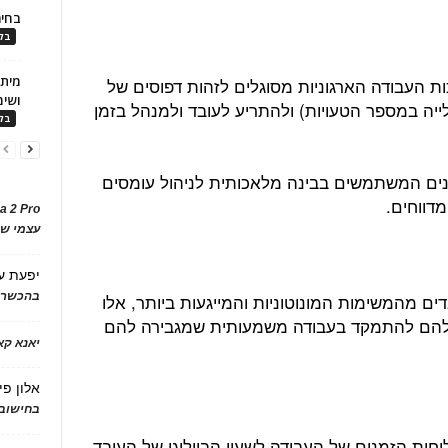
בחיר
בלו
ת העבודה הארגוניות מסוגלים לזהות דפוסים של
ושימ
לייה במספר הטעויות) ולהתריע לעובד ולמנהל בזמן
בלו
Pw עולה, כי ארגונים המשתמשים בבינה מלאכותית לניהול עומסים
a 2 Pro
עצמי של
יפעת
ע
 מהמשימות המונוטוניות והמייגעות ביותר, אלו
בהכשרת
להם להתמקד בעבודה משמעותית שמגבירה להם
יאנא ק
אלון פי
בחישוב 
ות הזמנים של העבודה לשעון הביולוגי של העובד.