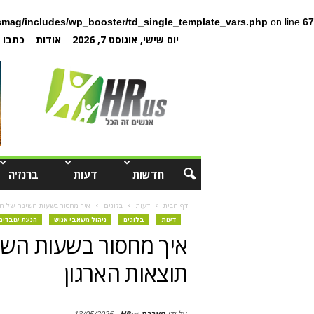
mag/includes/wp_booster/td_single_template_vars.php
on line
67
יום שישי, אוגוסט 7, 2026
אודות
כתבו ל
חדשות
דעות
ברנז'ה
דף הבית
דעות
בלוגים
איך מחסור בשעות השינה של הע
דעות
בלוגים
ניהול משאבי אנוש
הנעת עובדים
איך מחסור בשעות השי
תוצאות הארגון
על ידי
מערכת HRus
-
13/05/2026